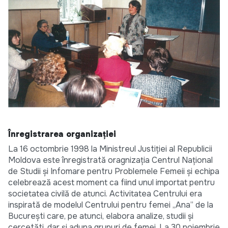
Înregistrarea organizației
La 16 octombrie 1998 la Ministreul Justiției al Republicii
Moldova este înregistrată oragnizația Centrul Național
de Studii și Infomare pentru Problemele Femeii și echipa
celebrează acest moment ca fiind unul importat pentru
societatea civilă de atunci. Activitatea Centrului era
inspirată de modelul Centrului pentru femei „Ana” de la
București care, pe atunci, elabora analize, studii și
cercetăti, dar și aduna grupuri de femei. La 30 noiembrie