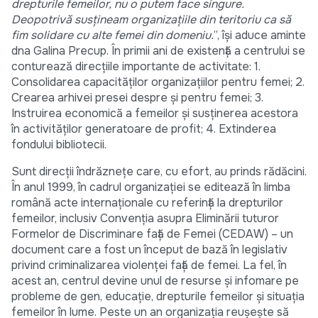
drepturile femeilor, nu o putem face singure.
Deopotrivă susțineam organizațiile din teritoriu ca să
fim solidare cu alte femei din domeniu.
”, își aduce aminte
dna Galina Precup. În primii ani de existență a centrului se
conturează direcțiile importante de activitate: 1.
Consolidarea capacităților organizațiilor pentru femei; 2.
Crearea arhivei presei despre și pentru femei; 3.
Instruirea economică a femeilor și susținerea acestora
în activităților generatoare de profit; 4. Extinderea
fondului bibliotecii.
Sunt direcții îndrăznețe care, cu efort, au prinds rădăcini.
În anul 1999, în cadrul organizației se editează în limba
română acte internaționale cu referință la drepturilor
femeilor, inclusiv Convenția asupra Eliminării tuturor
Formelor de Discriminare față de Femei (CEDAW) – un
document care a fost un început de bază în legislativ
privind criminalizarea violenței față de femei. La fel, în
acest an, centrul devine unul de resurse și infomare pe
probleme de gen, educație, drepturile femeilor și situația
femeilor în lume. Peste un an organizația reușește să