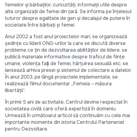
femeilor și bărbaților, curiozități, informații utile despre
alte organizații de femei din țară. Se informa pe înțelesul
tuturor despre egalitate de gen și decalajul de putere în
societate între bărbați și femei.
Anul 2002 a fost anul proiectelor mari, se organizează
ședințe cu liderii ONG-urilor la care se discută diverse
probleme ce țin de dezvoltarea abilităților de lidere, se
publică materiale informative despre traficul de ființe
umane, violența față de femei, hărțuirea sexuală etc; se
lansează arhiva presei și sistemul de colectare a datelor.
În anul 2003, pe lângă proiectele implementate, se
realizează filmul documentar „Femeia – măsura
libertății”.
În primii 5 ani de activitate, Centrul devine respectat în
societatea civilă care oferă expertiză în domeniu.
Urmează în următoarul articol să continuăm cu cele mai
importante momente din istoria Centrului Parteneriat
pentru Dezvoltare.