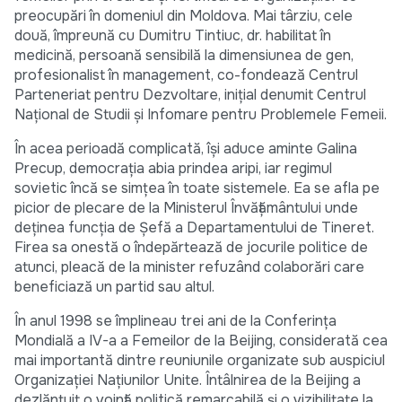
preocupări în domeniul din Moldova. Mai târziu, cele
două, împreună cu Dumitru Tintiuc, dr. habilitat în
medicină, persoană sensibilă la dimensiunea de gen,
profesionalist în management, co-fondează Centrul
Parteneriat pentru Dezvoltare, inițial denumit Centrul
Național de Studii și Infomare pentru Problemele Femeii.
În acea perioadă complicată, își aduce aminte Galina
Precup, democrația abia prindea aripi, iar regimul
sovietic încă se simțea în toate sistemele. Ea se afla pe
picior de plecare de la Ministerul Învățământului unde
deținea funcția de Șefă a Departamentului de Tineret.
Firea sa onestă o îndepărtează de jocurile politice de
atunci, pleacă de la minister refuzând colaborări care
beneficiază un partid sau altul.
În anul 1998 se împlineau trei ani de la Conferința
Mondială a IV-a a Femeilor de la Beijing, considerată cea
mai importantă dintre reuniunile organizate sub auspiciul
Organizației Națiunilor Unite. Întâlnirea de la Beijing a
dezlănțuit o voință politică remarcabilă și o vizibilitate la