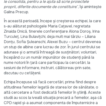
le consolida, pentru a le ajuta să scrie proiectele
proprii, diferite documente de constituire
.”, își amintește
Galina Precup.
În această perioadă, începe și creșterea echipei, la care
s-au alăturat psihologele Maria Cațavel, regretata
Zinaida Onică, tinerele conferențiare Alona Doroș, Irina
Turculeț, Lina Bulavițchi, deja mult mai târziu – Liliana
Donțu, Sofia Șuleanschi, Alexei Buzu – centrul devenea
un stup de albine care lucrau de zor. În jurul centrului se
adunase și o armată întreagă de susținători, voluntari,
începând cu un număr impunător de studenți până la
nume notorii în țară care participau la cercetări, la
sesiuni de informare, instruiri, călătoreau prin sate,
discutau cu cetățenii.
Echipa începuse să facă cercetări, prima fiind despre
atitudinea femeilor legată de starea lor de sănătate, o
altă cercetare a fost dedicată femeilor în știință. Aceste
studii au scos la iveală situația precară a femeilor, așa că
CPD rapid și-a asumat componenta de împuternicire a