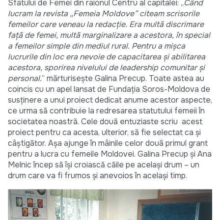
Sfatului de Femei din raionul Centru al capitalei: „
Când
lucram la revista „Femeia Moldove” citeam scrisorile
femeilor care veneau la redacție. Era multă discrimare
față de femei, multă marginalizare a acestora, în special
a femeilor simple din mediul rural. Pentru a mișca
lucrurile din loc era nevoie de capacitarea și abilitarea
acestora, sporirea nivelului de leadership comunitar și
personal.
” mărturisește Galina Precup. Toate astea au
coincis cu un apel lansat de Fundația Soros-Moldova de
susținere a unui proiect dedicat anume acestor aspecte,
ce urma să contribuie la redresarea statutului femeii în
societatea noastră. Cele două entuziaste scriu acest
proiect pentru ca acesta, ulterior, să fie selectat ca și
câștigător. Așa ajunge în mâinile celor două primul grant
pentru a lucra cu femeile Moldovei. Galina Precup și Ana
Melnic încep să își croiască căile pe același drum – un
drum care va fi frumos și anevoios în același timp.