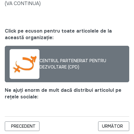
(VA CONTINUA)
Click pe ecuson pentru toate articolele de la
această organizație:
CENTRUL PARTENERIAT PENTRU
DEZVOLTARE (CPD)
Ne ajuți enorm de mult dacă distribui articolul pe
rețele sociale:
ARTICOL PRECEDENT: DESCOPERIȚI TRAINERII DIN CADRUL P
ARTICOLUL URM
PRECEDENT
URMĂTOR