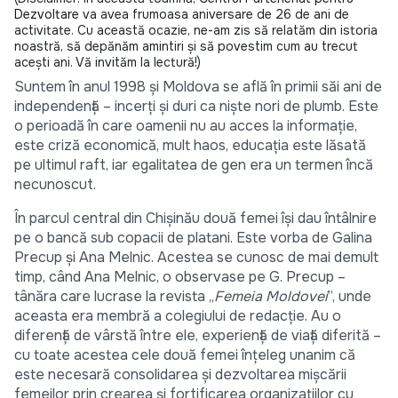
Dezvoltare
va avea frumoasa aniversare de 26 de ani de
activitate. Cu această ocazie, ne-am zis să relatăm din istoria
noastră, să depănăm amintiri și să povestim cum au trecut
acești ani. Vă invităm la lectură!)
Suntem în anul 1998 și Moldova se află în primii săi ani de
independență – incerți și duri ca niște nori de plumb. Este
o perioadă în care oamenii nu au acces la informație,
este criză economică, mult haos, educația este lăsată
pe ultimul raft, iar egalitatea de gen era un termen încă
necunoscut.
În parcul central din Chișinău două femei își dau întâlnire
pe o bancă sub copacii de platani. Este vorba de Galina
Precup și Ana Melnic. Acestea se cunosc de mai demult
timp, când Ana Melnic, o observase pe G. Precup –
tânăra care lucrase la revista „
Femeia Moldovei
”, unde
aceasta era membră a colegiului de redacție. Au o
diferență de vârstă între ele, experiență de viață diferită –
cu toate acestea cele două femei înțeleg unanim că
este necesară consolidarea și dezvoltarea mișcării
femeilor prin crearea și fortificarea organizațiilor cu