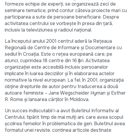
formeze echipe de experți, se organizează zeci de
seminare tematice, prind contur câteva proiecte mari cu
participarea a sute de persoane beneficiare. Despre
activitatea centrului se vorbește în presa din țară,
inclusiv la televiziunea și radioul național.
La începutul anului 2001 centrul aderă la Rețeaua
Regională de Centre de Informare și Documentare cu
sediul în Croația. Este o rețea europeană care, pe
atunci, cuprindea 18 centre din 16 țări. Activitatea
organizației este accesibilă inclusiv persoanelor
implicate în luarea deciziilor și în elaborarea actelor
normative la nivel european. La fel, în 2001, organizația
obține drepturile de autor pentru traducerea a două
autoare feministe – Jane Wegscheider Hyman și Esther
R. Rome și lansarea cărților în Moldova.
Un succes indiscutabil l-a avut Buletinul Informativ al
Centrului, tipărit timp de mai mulți ani, care avea scopul
școlirea femeilor în problematica de gen. Buletinul avea
formatul unei reviste, conținea articole destinate