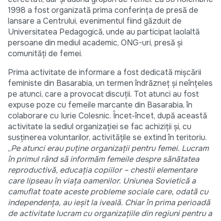
1998 a fost organizată prima conferința de presă de
lansare a Centrului, evenimentul fiind găzduit de
Universitatea Pedagogică, unde au participat laolaltă
persoane din mediul academic, ONG-uri, presă și
comunități de femei.
Prima activitate de informare a fost dedicată mișcării
feministe din Basarabia, un termen îndrăzneț și neînțeles
pe atunci, care a provocat discuții. Tot atunci au fost
expuse poze cu femeile marcante din Basarabia, în
colaborare cu Iurie Colesnic. Încet-încet, după această
activitate la sediul organizației se fac achiziții și, cu
susținerea voluntarilor, activitățile se extind în teritoriu.
„
Pe atunci erau puține organizații pentru femei. Lucram
în primul rând să informăm femeile despre sănătatea
reproductivă, educația copiilor – chestii elementare
care lipseau în viața oamenilor. Uniunea Sovietică a
camuflat toate aceste probleme sociale care, odată cu
independența, au ieșit la iveală. Chiar în prima perioadă
de activitate lucram cu organizațiile din regiuni pentru a