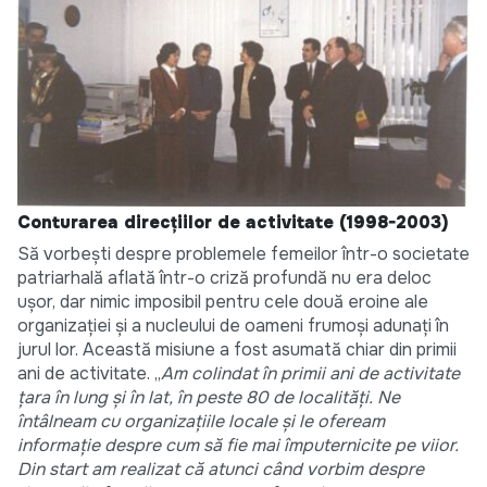
Conturarea direcțiilor de activitate (1998-2003)
Să vorbești despre problemele femeilor într-o societate
patriarhală aflată într-o criză profundă nu era deloc
ușor, dar nimic imposibil pentru cele două eroine ale
organizației și a nucleului de oameni frumoși adunați în
jurul lor. Această misiune a fost asumată chiar din primii
ani de activitate. „
Am colindat în primii ani de activitate
țara în lung și în lat, în peste 80 de localități. Ne
întâlneam cu organizațiile locale și le ofeream
informație despre cum să fie mai împuternicite pe viior.
Din start am realizat că atunci când vorbim despre