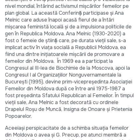
nivel mondial, întărind activismul mișcărilor femeilor pe
plan global. La această Conferință participase și Ana
Melnic care aduse înapoi acasă flerul de a întări
mișcarea feministă locală și de a impulsiona politicile de
gen în Republica Moldova. Ana Melnic (1930-2020) a
fost o femeie de știință care, pe durata vieții sale, s-a
implicat activ în viaţa socială a Republicii Moldova, ea
fiind una dintre inițiatoarele mișcării de promovare a
femeilor din Moldova. În 1969 ea a participat la
Congresul al III-lea de Biochimie de la Moscova, apoi la
Congresul I al Organizaţiilor Nonguvernamentale la
Bucureşti (1995), devine prim-vicepreşedinta Asociaţiei
Femeilor din Moldova după ce între anii 1975-1987 a
fost preşedinta Sfatului Republican al Femeilor. În timpul
vieții sale, Ana Melnic a fost decorată cu ordinele
Drapelul Roşu de Muncă, Insigna de Onoare și Prietenia
Popoarelor.
Aceeiași perspicacitate de a schimba situația femeilor
din Moldova o avea și G. Precup, pe atunci membră a