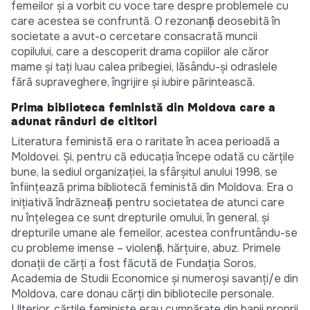
femeilor și a vorbit cu voce tare despre problemele cu
care acestea se confruntă. O rezonanță deosebită în
societate a avut-o cercetare consacrată muncii
copilului, care a descoperit drama copiilor ale căror
mame și tați luau calea pribegiei, lăsându-și odraslele
fără supraveghere, îngrijire și iubire părintească.
Prima biblioteca feministă din Moldova care a
adunat rânduri de cititori
Literatura feministă era o raritate în acea perioadă a
Moldovei. Și, pentru că educația începe odată cu cărțile
bune, la sediul organizației, la sfârșitul anului 1998, se
înființează prima bibliotecă feministă din Moldova. Era o
inițiativă îndrăzneață pentru societatea de atunci care
nu înțelegea ce sunt drepturile omului, în general, și
drepturile umane ale femeilor, acestea confruntându-se
cu probleme imense – violență, hărțuire, abuz. Primele
donații de cărți a fost făcută de Fundația Soros,
Academia de Studii Economice și numeroși savanți/e din
Moldova, care donau cărți din bibliotecile personale.
Ulterior, cărțile feministe erau cumpărate din banii proprii