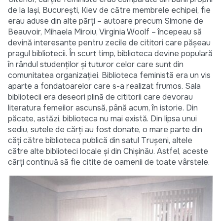
de la Iași, București, Kiev de către membrele echipei, fie
erau aduse din alte părți – autoare precum Simone de
Beauvoir, Mihaela Miroiu, Virginia Woolf – începeau să
devină interesante pentru zecile de cititori care pășeau
pragul bibliotecii. În scurt timp, biblioteca devine populară
în rândul studenților și tuturor celor care sunt din
comunitatea organizației. Biblioteca feministă era un vis
aparte a fondatoarelor care s-a realizat frumos. Sala
bibliotecii era deseori plină de cititorii care devorau
literatura femeilor ascunsă, până acum, în istorie. Din
păcate, astăzi, biblioteca nu mai există. Din lipsa unui
sediu, sutele de cărți au fost donate, o mare parte din
căți către biblioteca publică din satul Trușeni, altele
către alte biblioteci locale și din Chișinău. Astfel, aceste
cărți continuă să fie citite de oamenii de toate vârstele.