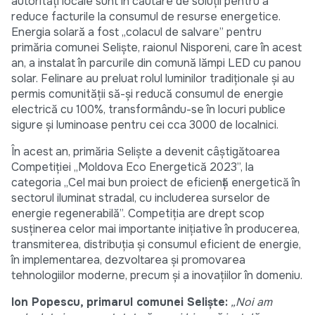
autorități locale sunt în căutare de soluții pentru a
reduce facturile la consumul de resurse energetice.
Energia solară a fost „colacul de salvare” pentru
primăria comunei Seliște, raionul Nisporeni, care în acest
an, a instalat în parcurile din comună lămpi LED cu panou
solar. Felinare au preluat rolul luminilor tradiționale și au
permis comunității să-și reducă consumul de energie
electrică cu 100%, transformându-se în locuri publice
sigure și luminoase pentru cei cca 3000 de localnici.
În acest an, primăria Seliște a devenit câștigătoarea
Competiției „Moldova Eco Energetică 2023”, la
categoria „Cel mai bun proiect de eficiență energetică în
sectorul iluminat stradal, cu includerea surselor de
energie regenerabilă”. Competiția are drept scop
susținerea celor mai importante inițiative în producerea,
transmiterea, distribuţia şi consumul eficient de energie,
în implementarea, dezvoltarea şi promovarea
tehnologiilor moderne, precum și a inovaţiilor în domeniu.
Ion Popescu, primarul comunei Seliște:
„Noi am