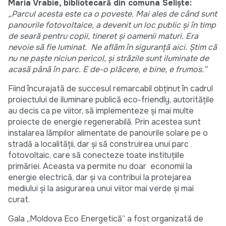
Maria Vrabie, bibliotecară din comuna Seliște:
„Parcul acesta este ca o poveste. Mai ales de când sunt
panourile fotovoltaice, a devenit un loc public și în timp
de seară pentru copii, tineret și oamenii maturi. Era
nevoie să fie luminat. Ne aflăm în siguranță aici. Știm că
nu ne paște niciun pericol, și străzile sunt iluminate de
acasă până în parc. E de-o plăcere, e bine, e frumos.”
Fiind încurajată de succesul remarcabil obținut în cadrul
proiectului de iluminare publică eco-friendly, autoritățile
au decis ca pe viitor, să implementeze și mai multe
proiecte de energie regenerabilă. Prin acestea sunt
instalarea lămpilor alimentate de panourile solare pe o
stradă a localității, dar și să construirea unui parc
fotovoltaic, care să conecteze toate instituțiile
primăriei. Aceasta va permite nu doar economii la
energie electrică, dar și va contribui la protejarea
mediului și la asigurarea unui viitor mai verde și mai
curat.
Gala „Moldova Eco Energetică” a fost organizată de