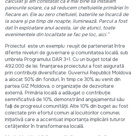
calculat și am constatat că e mai bine să instalăm
panourile solare, ca să reducem cheltuielile primăriei în
fiecare an. Ele au zero cheltuieli, bateriile se încarcă de
la soare și pe timp de noapte, iluminează. Parcul a fost
dat în exploatare anul acesta, iar de atunci, toate
evenimentele din localitate se fac pe loc, aici.”
Proiectul este un exemplu reușit de parteneriat între
diferite niveluri de guvernare și comunitatea locală, sub
umbrela Programului DAR 3+1. Cu un buget total de
492.000 de lei, finanțarea proiectului a fost asigurată
prin contribuții diversificate: Guvernul Republicii Moldova
a alocat 50% din fonduri, în timp ce 30% au venit din
partea GIZ Moldova, o organizație de dezvoltare
externă. Primăria locală a adăugat o contribuție
semnificativă de 10%, demonstrând angajamentul său
față de progresul comunității. Alte 10% din buget au fost
colectate prin efortul comun al locuitorilor comunei,
inițiativă care a accentuat importanța implicării tuturor
cetățenilor în transformarea locală.