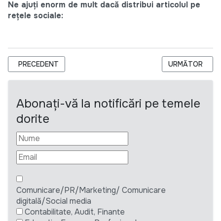
Ne ajuți enorm de mult dacă distribui articolul pe
rețele sociale:
ARTICOL PRECEDENT: SOLUȚIILE INTELIGENTE ADUC ECONOM
ARTICOLUL URM
PRECEDENT
URMĂTOR
Abonați-vă la notificări pe temele
dorite
Comunicare/PR/Marketing/ Comunicare
digitală/Social media
Contabilitate, Audit, Finante