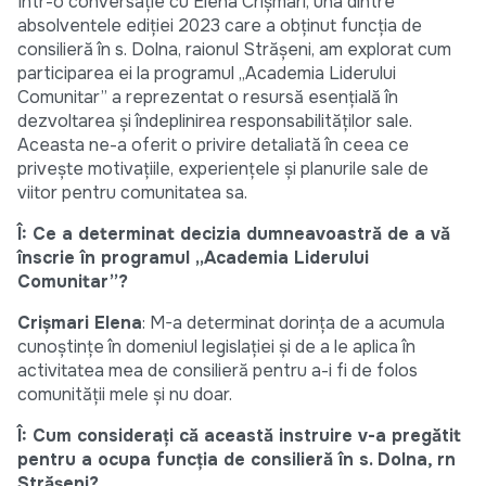
Într-o conversație cu Elena Crișmari, una dintre
absolventele ediției 2023 care a obținut funcția de
consilieră în s. Dolna, raionul Strășeni, am explorat cum
participarea ei la programul „Academia Liderului
Comunitar” a reprezentat o resursă esențială în
dezvoltarea și îndeplinirea responsabilităților sale.
Aceasta ne-a oferit o privire detaliată în ceea ce
privește motivațiile, experiențele și planurile sale de
viitor pentru comunitatea sa.
Î: Ce a determinat decizia dumneavoastră de a vă
înscrie în programul „Academia Liderului
Comunitar”?
Crișmari Elena
: M-a determinat dorința de a acumula
cunoștințe în domeniul legislației și de a le aplica în
activitatea mea de consilieră pentru a-i fi de folos
comunității mele și nu doar.
Î: Cum considerați că această instruire v-a pregătit
pentru a ocupa funcția de consilieră în s. Dolna, rn
Strășeni?