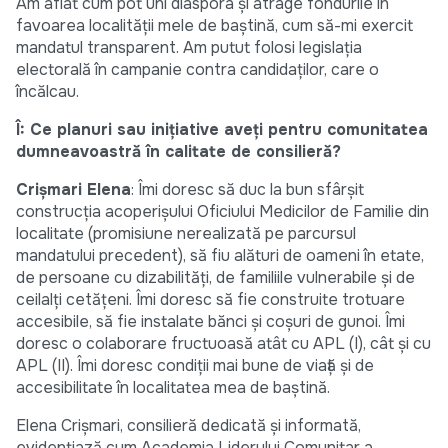
Am aflat cum pot uni diaspora și atrage fondurile în
favoarea localității mele de baștină, cum să-mi exercit
mandatul transparent. Am putut folosi legislația
electorală în campanie contra candidaților, care o
încălcau.
Î: Ce planuri sau inițiative aveți pentru comunitatea
dumneavoastră în calitate de consilieră?
Crișmari Elena
: Îmi doresc să duc la bun sfârșit
construcția acoperișului Oficiului Medicilor de Familie din
localitate (promisiune nerealizată pe parcursul
mandatului precedent), să fiu alături de oameni în etate,
de persoane cu dizabilități, de familiile vulnerabile și de
ceilalți cetățeni. Îmi doresc să fie construite trotuare
accesibile, să fie instalate bănci și coșuri de gunoi. Îmi
doresc o colaborare fructuoasă atât cu APL (I), cât și cu
APL (II). Îmi doresc condiții mai bune de viață și de
accesibilitate în localitatea mea de baștină.
Elena Crișmari, consilieră dedicată și informată,
evidențiază cum Academia Liderului Comunitar a