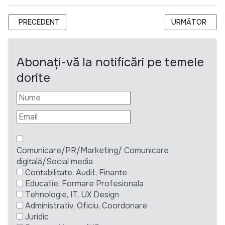
ARTICOL PRECEDENT: „A FOST CA O ÎNȚEPĂTURĂ ÎN TALPĂ.” 
ARTICOLUL URM
PRECEDENT
URMĂTOR
Abonați-vă la notificări pe temele
dorite
Comunicare/PR/Marketing/ Comunicare
digitală/Social media
Contabilitate, Audit, Finante
Educatie, Formare Profesionala
Tehnologie, IT, UX Design
Administrativ, Oficiu, Coordonare
Juridic