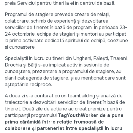
preia Serviciul pentru tineri la ei în centrul de bază.
Programul de stagiere prevede creare de relații,
colaborare, schimb de experiență și dezvoltarea
serviciilor de tineret în bază de program. În perioada 23-
24 octombrie, echipa de stagiari și mentori au participat
la prima activitate dedicată spiritului de echipă, coeziune
și cunoaștere.
Specialiștii în lucru cu tinerii din Ungheni, Fălești, Trușeni,
Drochia și Bălți s-au implicat activ în sesiunile de
cunoaștere, prezentare a programului de stagiere, au
planificat agenda de stagiere, și au menționat care sunt
așteptările reciproce.
A doua zi s-a conturat cu un teambuilding și analiză de
traiectorie a dezvoltării serviciilor de tineret în bază de
tineret. Două zile de acțiune au creat premize pentru
participanții programului
TagYouthWorker
de a pune
prima cărămidă într-o relație frumoasă de
colaborare și parteneriat între specialiștii în lucru