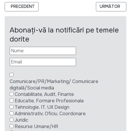
ARTICOL PRECEDENT: CIDP ANIMA//ANTREPRENORIATUL MAI
ARTICOLUL URM
PRECEDENT
URMĂTOR
Abonați-vă la notificări pe temele
dorite
Comunicare/PR/Marketing/ Comunicare
digitală/Social media
Contabilitate, Audit, Finante
Educatie, Formare Profesionala
Tehnologie, IT, UX Design
Administrativ, Oficiu, Coordonare
Juridic
Resurse Umane/HR