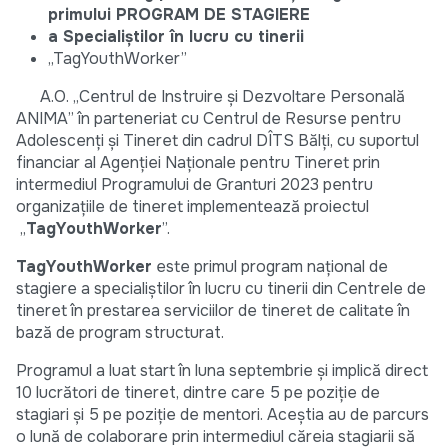
primului PROGRAM DE STAGIERE
a Specialiștilor în lucru cu tinerii
„TagYouthWorker”
A.O. „Centrul de Instruire și Dezvoltare Personală
ANIMA” în parteneriat cu Centrul de Resurse pentru
Adolescenți și Tineret din cadrul DÎTS Bălți, cu suportul
financiar al Agenției Naționale pentru Tineret prin
intermediul Programului de Granturi 2023 pentru
organizațiile de tineret implementează proiectul
„
TagYouthWorker
”.
TagYouthWorker
este primul program național de
stagiere a specialiștilor în lucru cu tinerii din Centrele de
tineret în prestarea serviciilor de tineret de calitate în
bază de program structurat.
Programul a luat start în luna septembrie și implică direct
10 lucrători de tineret, dintre care 5 pe poziție de
stagiari și 5 pe poziție de mentori. Aceștia au de parcurs
o lună de colaborare prin intermediul căreia stagiarii să