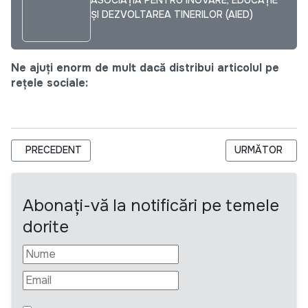
ȘI DEZVOLTAREA TINERILOR (AIED)
Ne ajuți enorm de mult dacă distribui articolul pe
rețele sociale:
ARTICOL PRECEDENT: AJUNS LA FINAL, PROIECTUL A EVIDE
ARTICOLUL URMĂTOR: 
PRECEDENT
URMĂTOR
Abonați-vă la notificări pe temele
dorite