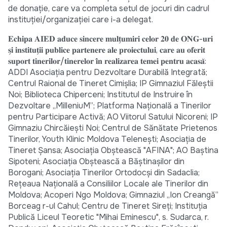
de donație, care va completa setul de jocuri din cadrul
instituției/organizației care i-a delegat.
𝐄𝐜𝐡𝐢𝐩𝐚 𝐀𝐈𝐄𝐃 𝐚𝐝𝐮𝐜𝐞 𝐬𝐢𝐧𝐜𝐞𝐫𝐞 𝐦𝐮𝐥𝐭̗𝐮𝐦𝐢𝐫𝐢 𝐜𝐞𝐥𝐨𝐫 𝟐𝟎 𝐝𝐞 𝐎𝐍𝐆-𝐮𝐫𝐢
𝐬̗𝐢 𝐢𝐧𝐬𝐭𝐢𝐭𝐮𝐭̗𝐢𝐢 𝐩𝐮𝐛𝐥𝐢𝐜𝐞 𝐩𝐚𝐫𝐭𝐞𝐧𝐞𝐫𝐞 𝐚𝐥𝐞 𝐩𝐫𝐨𝐢𝐞𝐜𝐭𝐮𝐥𝐮𝐢, 𝐜𝐚𝐫𝐞 𝐚𝐮 𝐨𝐟𝐞𝐫𝐢𝐭
𝐬𝐮𝐩𝐨𝐫𝐭 𝐭𝐢𝐧𝐞𝐫𝐢𝐥𝐨𝐫/𝐭𝐢𝐧𝐞𝐫𝐞𝐥𝐨𝐫 𝐢̂𝐧 𝐫𝐞𝐚𝐥𝐢𝐳𝐚𝐫𝐞𝐚 𝐭𝐞𝐦𝐞𝐢 𝐩𝐞𝐧𝐭𝐫𝐮 𝐚𝐜𝐚𝐬𝐚̆:
ADDI Asociația pentru Dezvoltare Durabilă Integrată;
Centrul Raional de Tineret Cimișlia; IP Gimnaziul Făleștii
Noi; Biblioteca Chiperceni; Institutul de Instruire în
Dezvoltare „MilleniuM”; Platforma Națională a Tinerilor
pentru Participare Activă; AO Viitorul Satului Nicoreni; IP
Gimnaziu Chircăiești Noi; Centrul de Sănătate Prietenos
Tinerilor, Youth Klinic Moldova Telenești; Asociația de
Tineret Șansa; Asociația Obștească "AFINA"; AO Baștina
Sipoteni; Asociația Obștească a Băștinașilor din
Borogani; Asociația Tinerilor Ortodocși din Sadaclia;
Rețeaua Națională a Consiliilor Locale ale Tinerilor din
Moldova; Acoperi Ngo Moldova; Gimnaziul „Ion Creangă”
Borceag r-ul Cahul; Centru de Tineret Sireți; Instituția
Publică Liceul Teoretic "Mihai Eminescu", s. Sudarca, r.