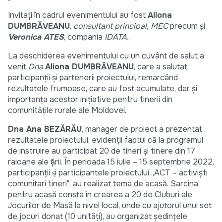
Invitați în cadrul evenimentului au fost
Aliona
DUMBRĂVEANU
,
consultant principal, MEC
precum și
Veronica ATES
, compania
IDATA.
La deschiderea evenimentului cu un cuvânt de salut a
venit
Dna
Aliona DUMBRĂVEANU
, care a salutat
participanții și partenerii proiectului, remarcând
rezultatele frumoase, care au fost acumulate, dar și
importanța acestor inițiative pentru tinerii din
comunitățile rurale ale Moldovei.
Dna Ana BEZĂRĂU
, manager de proiect a prezentat
rezultatele proiectului, evidenții faptul că la programul
de instruire au participat 20 de tineri și tinere din 17
raioane ale țării. În perioada 15 iulie – 15 septembrie 2022,
participanții s̗i participantele proiectului „ACT – activiști
comunitari tineri", au realizat tema de acasă. Sarcina
pentru acasă consta în crearea a 20 de Cluburi ale
Jocurilor de Masă la nivel local, unde cu ajutorul unui set
de jocuri donat (10 unități), au organizat ședințele