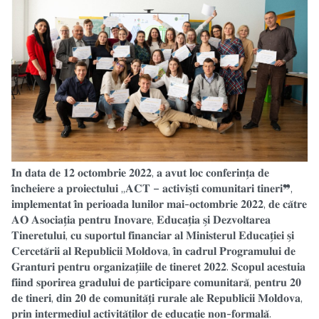
𝐈̂𝐧 𝐝𝐚𝐭𝐚 𝐝𝐞 𝟏𝟐 𝐨𝐜𝐭𝐨𝐦𝐛𝐫𝐢𝐞 𝟐𝟎𝟐𝟐, 𝐚 𝐚𝐯𝐮𝐭 𝐥𝐨𝐜 𝐜𝐨𝐧𝐟𝐞𝐫𝐢𝐧𝐭̗𝐚 𝐝𝐞
𝐢̂𝐧𝐜𝐡𝐞𝐢𝐞𝐫𝐞 𝐚 𝐩𝐫𝐨𝐢𝐞𝐜𝐭𝐮𝐥𝐮𝐢 „𝐀𝐂𝐓 – 𝐚𝐜𝐭𝐢𝐯𝐢𝐬̗𝐭𝐢 𝐜𝐨𝐦𝐮𝐧𝐢𝐭𝐚𝐫𝐢 𝐭𝐢𝐧𝐞𝐫𝐢❞,
𝐢𝐦𝐩𝐥𝐞𝐦𝐞𝐧𝐭𝐚𝐭 𝐢̂𝐧 𝐩𝐞𝐫𝐢𝐨𝐚𝐝𝐚 𝐥𝐮𝐧𝐢𝐥𝐨𝐫 𝐦𝐚𝐢-𝐨𝐜𝐭𝐨𝐦𝐛𝐫𝐢𝐞 𝟐𝟎𝟐𝟐, 𝐝𝐞 𝐜𝐚̆𝐭𝐫𝐞
𝐀𝐎 𝐀𝐬𝐨𝐜𝐢𝐚𝐭̗𝐢𝐚 𝐩𝐞𝐧𝐭𝐫𝐮 𝐈𝐧𝐨𝐯𝐚𝐫𝐞, 𝐄𝐝𝐮𝐜𝐚𝐭̗𝐢𝐚 𝐬̗𝐢 𝐃𝐞𝐳𝐯𝐨𝐥𝐭𝐚𝐫𝐞𝐚
𝐓𝐢𝐧𝐞𝐫𝐞𝐭𝐮𝐥𝐮𝐢, 𝐜𝐮 𝐬𝐮𝐩𝐨𝐫𝐭𝐮𝐥 𝐟𝐢𝐧𝐚𝐧𝐜𝐢𝐚𝐫 𝐚𝐥 𝐌𝐢𝐧𝐢𝐬𝐭𝐞𝐫𝐮𝐥 𝐄𝐝𝐮𝐜𝐚𝐭̗𝐢𝐞𝐢 𝐬̗𝐢
𝐂𝐞𝐫𝐜𝐞𝐭𝐚̆𝐫𝐢𝐢 𝐚𝐥 𝐑𝐞𝐩𝐮𝐛𝐥𝐢𝐜𝐢𝐢 𝐌𝐨𝐥𝐝𝐨𝐯𝐚, 𝐢̂𝐧 𝐜𝐚𝐝𝐫𝐮𝐥 𝐏𝐫𝐨𝐠𝐫𝐚𝐦𝐮𝐥𝐮𝐢 𝐝𝐞
𝐆𝐫𝐚𝐧𝐭𝐮𝐫𝐢 𝐩𝐞𝐧𝐭𝐫𝐮 𝐨𝐫𝐠𝐚𝐧𝐢𝐳𝐚𝐭̗𝐢𝐢𝐥𝐞 𝐝𝐞 𝐭𝐢𝐧𝐞𝐫𝐞𝐭 𝟐𝟎𝟐𝟐. 𝐒𝐜𝐨𝐩𝐮𝐥 𝐚𝐜𝐞𝐬𝐭𝐮𝐢𝐚
𝐟𝐢𝐢𝐧𝐝 𝐬𝐩𝐨𝐫𝐢𝐫𝐞𝐚 𝐠𝐫𝐚𝐝𝐮𝐥𝐮𝐢 𝐝𝐞 𝐩𝐚𝐫𝐭𝐢𝐜𝐢𝐩𝐚𝐫𝐞 𝐜𝐨𝐦𝐮𝐧𝐢𝐭𝐚𝐫𝐚̆, 𝐩𝐞𝐧𝐭𝐫𝐮 𝟐𝟎
𝐝𝐞 𝐭𝐢𝐧𝐞𝐫𝐢, 𝐝𝐢𝐧 𝟐𝟎 𝐝𝐞 𝐜𝐨𝐦𝐮𝐧𝐢𝐭𝐚̆𝐭̗𝐢 𝐫𝐮𝐫𝐚𝐥𝐞 𝐚𝐥𝐞 𝐑𝐞𝐩𝐮𝐛𝐥𝐢𝐜𝐢𝐢 𝐌𝐨𝐥𝐝𝐨𝐯𝐚,
𝐩𝐫𝐢𝐧 𝐢𝐧𝐭𝐞𝐫𝐦𝐞𝐝𝐢𝐮𝐥 𝐚𝐜𝐭𝐢𝐯𝐢𝐭𝐚̆𝐭̗𝐢𝐥𝐨𝐫 𝐝𝐞 𝐞𝐝𝐮𝐜𝐚𝐭̗𝐢𝐞 𝐧𝐨𝐧-𝐟𝐨𝐫𝐦𝐚𝐥𝐚̆.