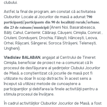
clubului.
Astfel, la final de program, am constat că activitatea
Cluburilor Locale al Jocurilor de masă a adunat 𝟕𝟗𝟎
𝐩𝐚𝐫𝐭𝐢𝐜𝐢𝐩𝐚𝐧𝐭̗𝐢/𝐩𝐚𝐫𝐭𝐢𝐜𝐢𝐩𝐚𝐧𝐭𝐞 𝐝𝐢𝐧 𝟗𝟎 𝐝𝐞 𝐥𝐨𝐜𝐚𝐥𝐢𝐭𝐚̆𝐭̗𝐢 𝐫𝐮𝐫𝐚𝐥𝐞/𝐮𝐫𝐛𝐚𝐧𝐞,
𝐝𝐢𝐧 𝟐𝟑 𝐝𝐞 𝐫𝐚𝐢𝐨𝐚𝐧𝐞/𝐦𝐮𝐧𝐢𝐜𝐢𝐩𝐢𝐢 (Aneni Noi, Basarabeasca,
Bălți, Cahul, Cantemir, Călărași, Căușeni, Cimișlia, Comrat ,
Criuleni, Dondușeni, Drochia, Fălești, Hâncești, Leova,
Orhei, Râșcani, Sângerei, Soroca Strășeni, Telenești,
Ungheni).
Vladislav BALABAN
, angajat al Centrului de Tineret
Cimișlia, beneficiar de proiect ne-a comunicat că în
procesul de desfășurare al ședințelor Clubului Jocurilor
de Masă, a conștientizat că jocurile de masă pot fi
utilizate nu doar în scop distractiv. În acest sens a
început să utilizez metode de cunoaștere a
participanților și debifarea la finele activității pentru a
stimula procesul de învățare.
În cadrul activităților Cluburilor Jocurilor de Masă, a fost