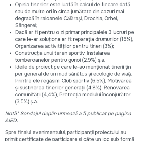
Opinia tinerilor este luată în calcul de fiecare dată
sau de multe ori în circa jumătate din cazuri mai
degrabă în raioanele Călărași, Drochia, Orhei,
Sângerei;
Dacă ar fi pentru o zi primar principalele 3 lucruri pe
care le-ar soluționa ar fi: reparația drumurilor (15%),
Organizarea activităților pentru tineri (3%);
Construcția unui teren sportiv, Instalarea
tomberoanelor pentru gunoi (2,9%) ș.a.
Ideile de proiect pe care le-au menționat tinerii țin
per general de un mod sănătos și ecologic de viață.
Printre ele regăsim: Club sportiv (6,5%), Motivarea
și susținerea tinerilor generații (4,8%), Renovarea
comunității (4,4%), Protecția mediului înconjurător
(3,5%) ș.a.
Notă* Sondajul deplin urmează a fi publicat pe pagina
AIED.
Spre finalul evenimentului, participanții proiectului au
primit certificate de participare și câte un joc sub formă