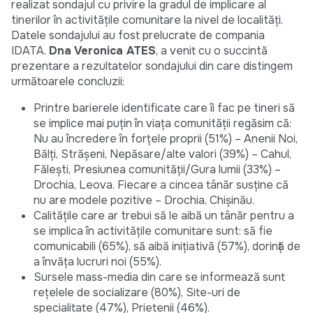
realizat sondajul cu privire la gradul de implicare al
tinerilor în activitățile comunitare la nivel de localități.
Datele sondajului au fost prelucrate de compania
IDATA.
Dna Veronica ATES
, a venit cu o succintă
prezentare a rezultatelor sondajului din care distingem
următoarele concluzii:
Printre barierele identificate care îi fac pe tineri să
se implice mai puțin în viața comunității regăsim că:
Nu au încredere în forțele proprii (51%) – Anenii Noi,
Bălți, Strășeni, Nepăsare/alte valori (39%) – Cahul,
Fălești, Presiunea comunității/Gura lumii (33%) –
Drochia, Leova. Fiecare a cincea tânăr susține că
nu are modele pozitive – Drochia, Chișinău.
Calitățile care ar trebui să le aibă un tânăr pentru a
se implica în activitățile comunitare sunt: să fie
comunicabili (65%), să aibă inițiativă (57%), dorință de
a învăța lucruri noi (55%).
Sursele mass-media din care se informează sunt
rețelele de socializare (80%), Site-uri de
specialitate (47%), Prietenii (46%).