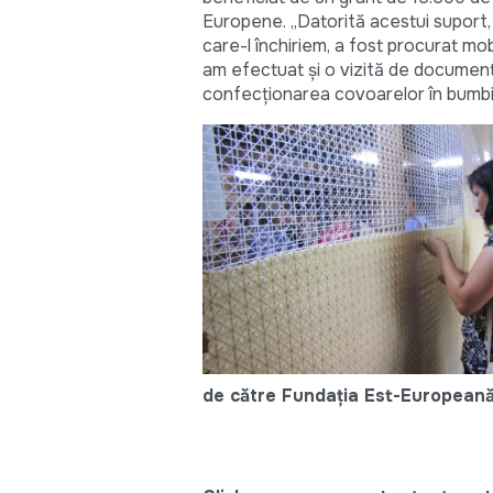
Europene. „Datorită acestui suport,
care-l închiriem, a fost procurat mob
am efectuat și o vizită de documenta
confecționarea covoarelor în bumbi”
de către Fundația Est-Europeană