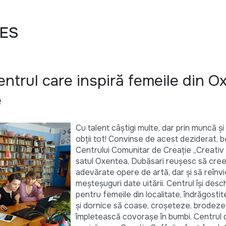
CES
entrul care inspiră femeile din O
e
Cu talent câștigi multe, dar prin muncă ș
obții tot! Convinse de acest deziderat, b
Centrului Comunitar de Creație „Creativ
satul Oxentea, Dubăsari reușesc să cre
adevărate opere de artă, dar și să reînvi
meșteșuguri date uitării. Centrul își desch
pentru femeile din localitate, îndrăgosti
și dornice să coase, croșeteze, brodeze 
împletească covorașe în bumbi. Centrul 