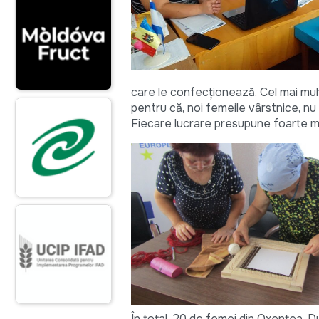
care le confecționează. Cel mai mult
pentru că, noi femeile vârstnice, nu
Fiecare lucrare presupune foarte mul
În total, 20 de femei din Oxentea, D