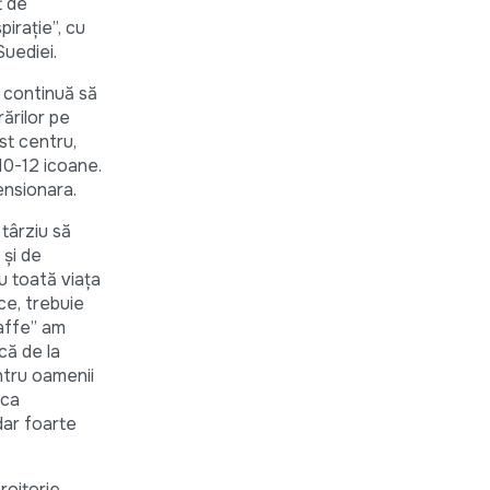
t de
irație”, cu
Suediei.
r continuă să
ărilor pe
st centru,
10-12 icoane.
ensionara.
târziu să
 și de
u toată viața
ce, trebuie
Caffe” am
ncă de la
ntru oamenii
ica
dar foarte
roitorie,