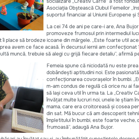
socializare „Creativ Caffe” a fost fonda
Asociația Obștească Clubul Femeilor „Insp
suportul financiar al Uniunii Europene și 
La cei 74 de ani pe care-i are, Ana Bujo
promoveze frumosul prin intermediul lucr
 îi place să brodeze icoane din mărgele. „Este foarte util ace
 prea avem ce face acasă. În decursul iernii am confecționat 
tă muncă, trebuie să alegi cu grijă fiecare detaliu”, afirmă p
Femeia spune că niciodată nu este prea 
dobândești aptitudini noi. Este pasionată
confecționarea covorașelor în bumbi. „E
m-am condus de regulă că orice nu ai fa
să lași ceva util în urma ta. La „Creativ 
învățat multe lucruri noi, unele le știam î
mama, care era croitoreasă și cosea pe
din sat. Mă bucur că am descoperit tehn
împletitului în bumbi, este foarte veche, 
frumoasă”, adaugă Ana Bujor.
ubăsari au învățat sau și-au îmbunătățit cunoștințele despre c