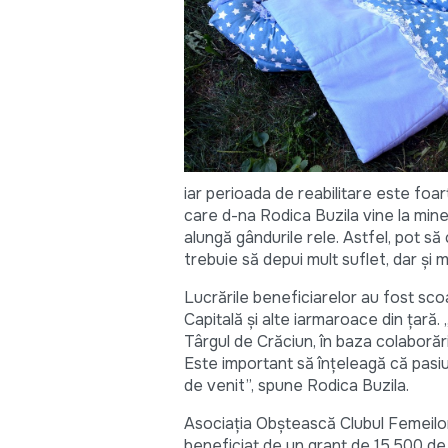
iar perioada de reabilitare este foa
care d-na Rodica Buzila vine la mine.
alungă gândurile rele. Astfel, pot să
trebuie să depui mult suflet, dar și
Lucrările beneficiarelor au fost sco
Capitală și alte iarmaroace din țară. 
Târgul de Crăciun, în baza colaborăr
Este important să înțeleagă că pasiu
de venit”, spune Rodica Buzila.
Asociația Obștească Clubul Femeilor
beneficiat de un grant de 15.500 de 