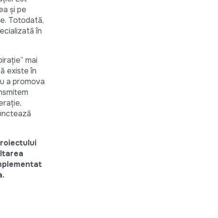
ea și pe
ce. Totodată,
cializată în
irație” mai
ă existe în
tru a promova
ransmitem
erație,
punctează
roiectului
oltarea
 implementat
a.