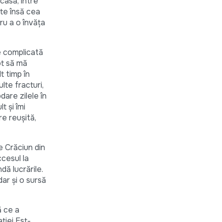
casă, între
ste însă cea
ru a o învăța
e complicată
ot să mă
t timp în
lte fracturi,
dare zilele în
t și îmi
re reușită,
e Crăciun din
ccesul la
ă lucrările.
ar și o sursă
ă ce a
ției Est-