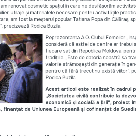
 am renovat cosmetic spațiul în care ne desfășurăm activitat
ilier, utilaje și materialele necesare pentru activitățile practi
re, am fost la meșterul popular Tatiana Popa din Călăraș, spe
, precizează Rodica Buzila.
Reprezentanta A.O. Clubul Femeilor „Insp
consideră că astfel de centre ar trebui s
fiecare sat din Republica Moldova, pen
tradițiile. „Este de datoria noastră să t
valorile strămoșești din generație în gen
pentru că fără trecut nu există viitor”, 
Rodica Buzila.
Acest articol este realizat în cadrul p
„Societatea civilă contribuie la dezv
economică și socială a țării", proiect
, finanțat de Uniunea Europeană și cofinanțat de Suedi