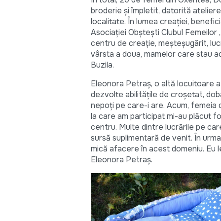
broderie și împletit, datorită atelier
localitate. În lumea creației, benef
Asociației Obștești Clubul Femeilor 
centru de creație, meșteșugărit, lu
vârsta a doua, mamelor care stau ac
Buzila.
Eleonora Petraș, o altă locuitoare a
dezvolte abilitățile de croșetat, do
nepoți pe care-i are. Acum, femeia 
la care am participat mi-au plăcut f
centru. Multe dintre lucrările pe ca
sursă suplimentară de venit. În urma 
mică afacere în acest domeniu. Eu le
Eleonora Petraș.