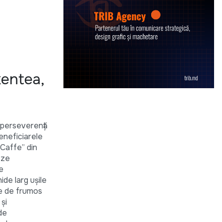
xentea,
i perseverență
eneficiarele
 Caffe” din
eze
e
ide larg ușile
te de frumos
și
de