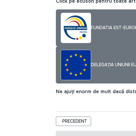
Click pe ecuson pentru toate arti
FUNDATIA EST-EUR
DELEGAȚIA UNIUNII E
Ne ajuți enorm de mult dacă distri
ARTICOL PRECEDENT: SFATURILE SUN
PRECEDENT