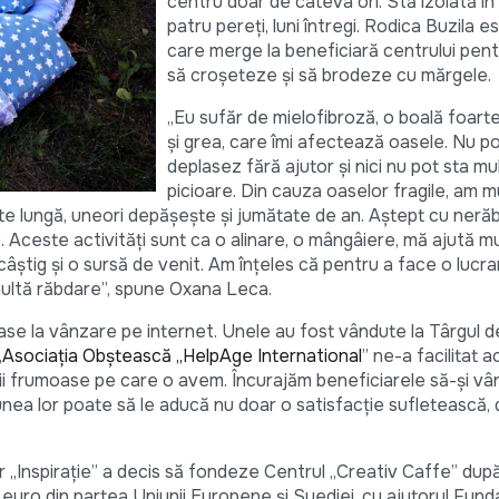
centru doar de câteva ori. Stă izolată în 
patru pereți, luni întregi. Rodica Buzila e
care merge la beneficiară centrului pent
să croșeteze și să brodeze cu mărgele.
„Eu sufăr de mielofibroză, o boală foart
și grea, care îmi afectează oasele. Nu p
deplasez fără ajutor și nici nu pot sta mul
picioare. Din cauza oaselor fragile, am mu
rte lungă, uneori depășește și jumătate de an. Aștept cu nerăb
 Aceste activități sunt ca o alinare, o mângâiere, mă ajută mul
 câștig și o sursă de venit. Am înțeles că pentru a face o lucra
 multă răbdare”, spune Oxana Leca.
ase la vânzare pe internet. Unele au fost vândute la Târgul d
„
Asociația Obștească „HelpAge International
” ne-a facilitat a
ii frumoase pe care o avem. Încurajăm beneficiarele să-și vând
nea lor poate să le aducă nu doar o satisfacție sufletească, d
 „Inspirație” a decis să fondeze Centrul „Creativ Caffe” dup
euro din partea Uniunii Europene și Suediei, cu ajutorul Funda