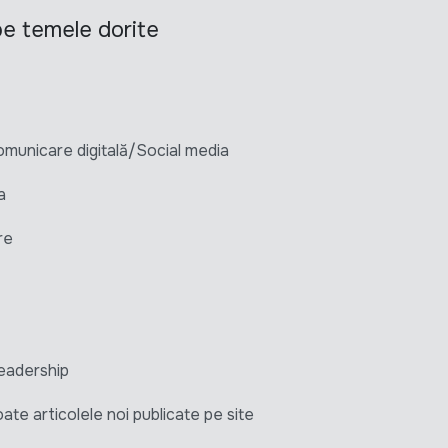
 pe temele dorite
unicare digitală/Social media
a
re
eadership
ate articolele noi publicate pe site