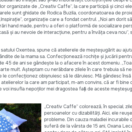
elor organizate de „Creativ Caffe”, la care participă și cinci el
iciarele sunt ghidate de Rodica Buzila, coordonatoarea de proi
„Inspirație”, organizație care a fondat centrul. „Noi am dorit 
crări hand made, pentru a oferi o platformă de socializare pe
asă și au nevoie de interacțiune, pentru a învăța ceva nou”,
 satului Oxentea, spune că atelierele de meșteșugărit au ajut
bândite de la mama sa. Confecționează rochițe și jucării pentru
de 45 de ani se gândește la o afacere în acest domeniu. „Toat
oarte mult. Așteptam cu nerăbdare zilele în care trebuia să n
re le confecționez obișnuiesc să le dăruiesc. Mă gândesc însă c
atelierelor la care am participat, m-am convins, că ar fi bine
 voi insufla nepoților mei dragostea față de aceste meșteșugu
„Creativ Caffe” colorează, în special, zil
persoanelor cu dizabilități. Aici, ele reuș
probleme. Din cauza maladiei incurabile 
suferă de la vârsta de 15 ani, Oxana Leca