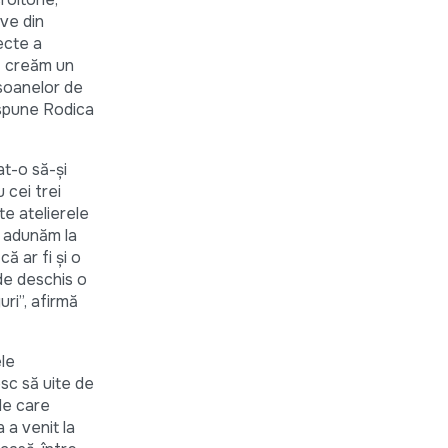
eve din
ecte a
să creăm un
rsoanelor de
 spune Rodica
at-o să-și
 cei trei
e atelierele
e adunăm la
ă ar fi și o
 de deschis o
ri”, afirmă
ele
esc să uite de
de care
 a venit la