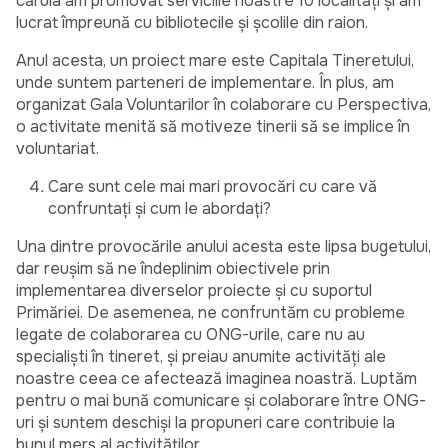
căruia am promovat serviciile noastre 10 localități și am
lucrat împreună cu bibliotecile și școlile din raion.
Anul acesta, un proiect mare este Capitala Tineretului,
unde suntem parteneri de implementare. În plus, am
organizat Gala Voluntarilor în colaborare cu Perspectiva,
o activitate menită să motiveze tinerii să se implice în
voluntariat.
Care sunt cele mai mari provocări cu care vă
confruntați și cum le abordați?
Una dintre provocările anului acesta este lipsa bugetului,
dar reușim să ne îndeplinim obiectivele prin
implementarea diverselor proiecte și cu suportul
Primăriei. De asemenea, ne confruntăm cu probleme
legate de colaborarea cu ONG-urile, care nu au
specialiști în tineret, și preiau anumite activități ale
noastre ceea ce afectează imaginea noastră. Luptăm
pentru o mai bună comunicare și colaborare între ONG-
uri și suntem deschiși la propuneri care contribuie la
bunul mers al activităților.