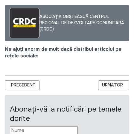
ASOCIAȚIA OBȘTEASCĂ CENTRUL
REGIONAL DE DEZVOLTARE COMUNITARĂ
(CRDC)
Ne ajuți enorm de mult dacă distribui articolul pe
rețele sociale:
ARTICOL PRECEDENT: A.O. C.R.D.C. ”SPUNE-MI MAI MULT CU
ARTICOLUL UR
PRECEDENT
URMĂTOR
Abonați-vă la notificări pe temele
dorite