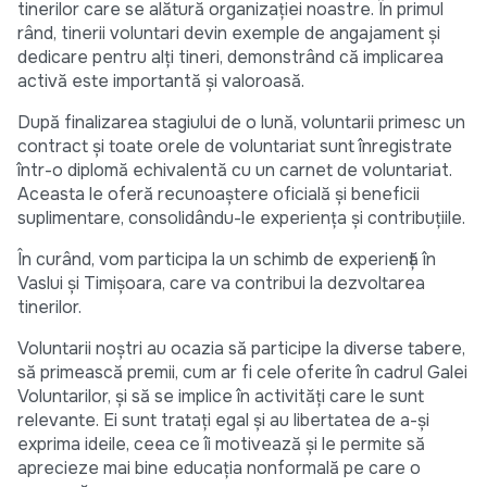
tinerilor care se alătură organizației noastre. În primul
rând, tinerii voluntari devin exemple de angajament și
dedicare pentru alți tineri, demonstrând că implicarea
activă este importantă și valoroasă.
După finalizarea stagiului de o lună, voluntarii primesc un
contract și toate orele de voluntariat sunt înregistrate
într-o diplomă echivalentă cu un carnet de voluntariat.
Aceasta le oferă recunoaștere oficială și beneficii
suplimentare, consolidându-le experiența și contribuțiile.
În curând, vom participa la un schimb de experiență în
Vaslui și Timișoara, care va contribui la dezvoltarea
tinerilor.
Voluntarii noștri au ocazia să participe la diverse tabere,
să primească premii, cum ar fi cele oferite în cadrul Galei
Voluntarilor, și să se implice în activități care le sunt
relevante. Ei sunt tratați egal și au libertatea de a-și
exprima ideile, ceea ce îi motivează și le permite să
aprecieze mai bine educația nonformală pe care o