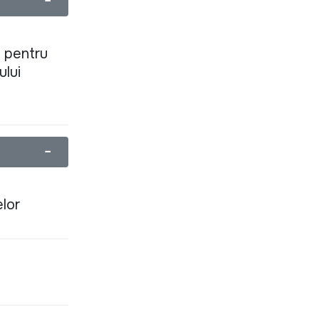
−
6 pentru
ului
−
elor