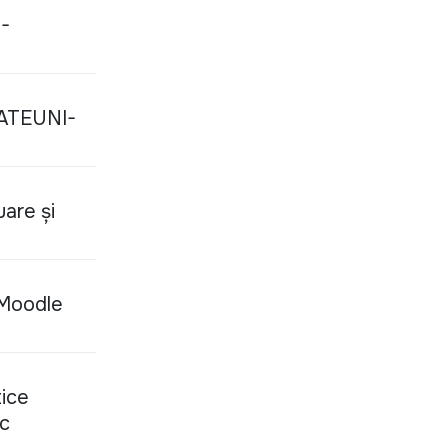
D-
STATEUNI-
uare și
 Moodle
tice
ic