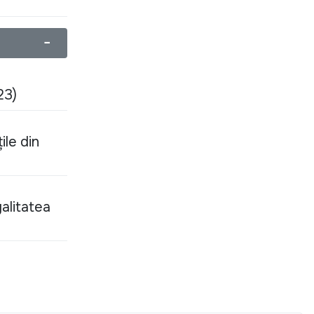
−
23)
ile din
alitatea