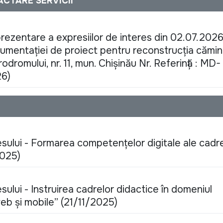
ACTARE SERVICII
rezentare a expresiilor de interes din 02.07.202
cumentației de proiect pentru reconstrucția cămin
rodromului, nr. 11, mun. Chișinău Nr. Referință : MD-
6)
sului - Formarea competențelor digitale ale cadr
2025)
ului - Instruirea cadrelor didactice în domeniul
web și mobile” (21/11/2025)