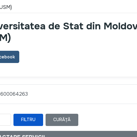
 (USM)
versitatea de Stat din Moldo
M)
cebook
6600064263
FILTRU
CURĂȚĂ