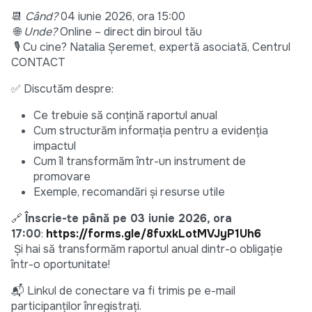
📆
Când?
04 iunie 2026, ora 15:00
🌐
Unde?
Online – direct din biroul tău
🎙 Cu cine? Natalia Șeremet, expertă asociată, Centrul
CONTACT
✅ Discutăm despre:
Ce trebuie să conțină raportul anual
Cum structurăm informația pentru a evidenția
impactul
Cum îl transformăm într-un instrument de
promovare
Exemple, recomandări și resurse utile
🔗
Înscrie-te până pe 03 iunie 2026, ora
17:00
:
https://forms.gle/8fuxkLotMVJyP1Uh6
Și hai să transformăm raportul anual dintr-o obligație
într-o oportunitate!
📬 Linkul de conectare va fi trimis pe e-mail
participanților înregistrați.