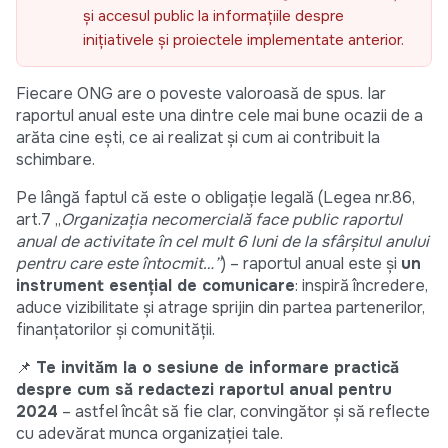
și accesul public la informațiile despre
inițiativele și proiectele implementate anterior.
Fiecare ONG are o poveste valoroasă de spus. Iar
raportul anual este una dintre cele mai bune ocazii de a
arăta cine ești, ce ai realizat și cum ai contribuit la
schimbare.
Pe lângă faptul că este o obligație legală (Legea nr.86,
art.7 „
Organizația necomercială face public raportul
anual de activitate în cel mult 6 luni de la sfârșitul anului
pentru care este întocmit…”
) – raportul anual este și
un
instrument esențial de comunicare
: inspiră încredere,
aduce vizibilitate și atrage sprijin din partea partenerilor,
finanțatorilor și comunității.
📌
Te invităm la o sesiune de informare practică
despre cum să redactezi raportul anual pentru
2024
– astfel încât să fie clar, convingător și să reflecte
cu adevărat munca organizației tale.