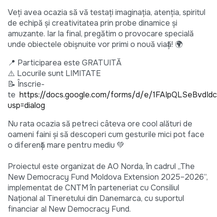
Veți avea ocazia să vă testați imaginația, atenția, spiritul
de echipă și creativitatea prin probe dinamice și
amuzante. Iar la final, pregătim o provocare specială
unde obiectele obișnuite vor primi o nouă viață! 🌍
📍 Participarea este GRATUITĂ
⚠️ Locurile sunt LIMITATE
📝 Înscrie-
te
https://docs.google.com/forms/d/e/1FAIpQLSeBvd
usp=dialog
Nu rata ocazia să petreci câteva ore cool alături de
oameni faini și să descoperi cum gesturile mici pot face
o diferență mare pentru mediu 💚
Proiectul este organizat de AO Norda, în cadrul „The
New Democracy Fund Moldova Extension 2025–2026”,
implementat de CNTM în parteneriat cu Consiliul
Național al Tineretului din Danemarca, cu suportul
financiar al New Democracy Fund.