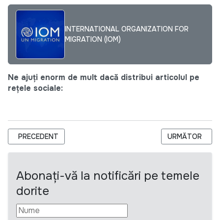
INTERNATIONAL ORGANIZATION FOR
MIGRATION (IOM)
Ne ajuți enorm de mult dacă distribui articolul pe
rețele sociale:
ARTICOL PRECEDENT: APEL DE PROPUNERI - GRANTURI PEN
ARTICOLUL URM
PRECEDENT
URMĂTOR
Abonați-vă la notificări pe temele
dorite