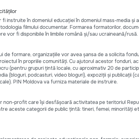
tăților
 fi instruite în domeniul educației în domeniul mass-media și al
metodologia filmului documentar. Formarea formatorilor, docu
ere vor fi disponibile în limbile română și/sau ucraineană/rusă.
lui de formare, organizațiile vor avea șansa de a solicita fondu
ectul în propriile comunități. Cu ajutorul acestor fonduri, a
cru (pentru grupuri țintă locale, cu aproximativ 20 de partici
a (bloguri, podcasturi, video bloguri), expoziții și publicații (
ocale). PIN Moldova va furniza materiale de instruire.
 non-profit care își desfășoară activitatea pe teritoriul Repub
re aceste categorii de public țintă: tineri, femei, minorități et