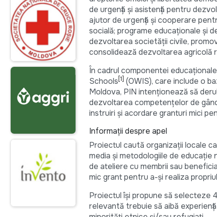
de urgență și asistență pentru dezvo
ajutor de urgență și cooperare pentr
socială; programe educaționale și d
dezvoltarea societății civile, promo
consolidează dezvoltarea agricolă r
În cadrul componentei educațional
[1]
Schools
(OWIS), care include o baz
Moldova, PIN intenționează să deru
dezvoltarea competențelor de gândir
instruiri și acordare granturi mici pe
Informații despre apel
Proiectul caută organizații locale 
media și metodologiile de educație n
de ateliere cu membrii sau beneficiari
mic grant pentru a-și realiza propriu
Proiectul își propune să selecteze 4 
relevantă trebuie să aibă experiență d
minorități etnice și/sau refugiați.