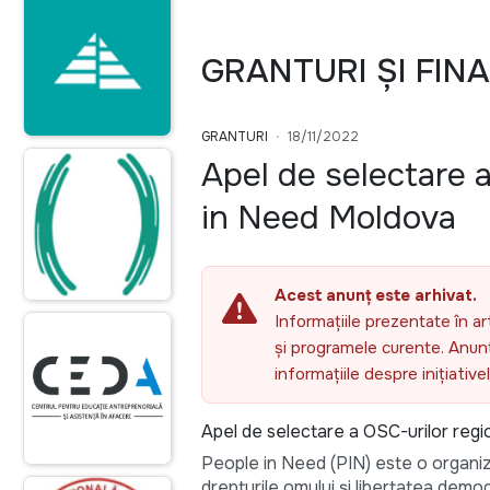
GRANTURI ȘI FIN
GRANTURI
18/11/2022
Apel de selectare a
in Need Moldova
Acest anunț este arhivat.
Informațiile prezentate în ar
și programele curente. Anunțu
informațiile despre inițiativ
Apel de selectare a OSC-urilor regi
People in Need (PIN) este o organiz
drepturile omului și libertatea democ