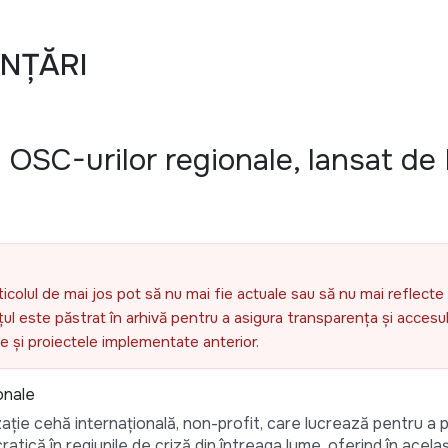
ANȚĂRI
 OSC-urilor regionale, lansat de
ticolul de mai jos pot să nu mai fie actuale sau să nu mai reflecte 
l este păstrat în arhivă pentru a asigura transparența și accesul 
ele și proiectele implementate anterior.
onale
ație cehă internațională, non-profit, care lucrează pentru a 
ratică în regiunile de criză din întreaga lume, oferind în acelaș