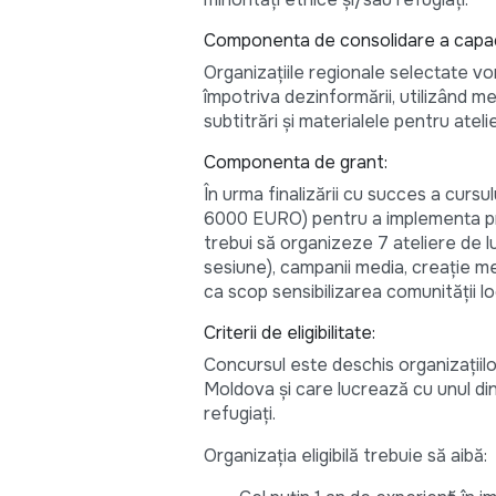
Componenta de consolidare a capaci
Organizațiile regionale selectate vor
împotriva dezinformării, utilizând 
subtitrări și materialele pentru ateli
Componenta de grant:
În urma finalizării cu succes a cursu
6000 EURO) pentru a implementa proi
trebui să organizeze 7 ateliere de lu
sesiune), campanii media, creație medi
ca scop sensibilizarea comunității l
Criterii de eligibilitate:
Concursul este deschis organizațiilor
Moldova și care lucrează cu unul dint
refugiați.
Organizația eligibilă trebuie să aibă: