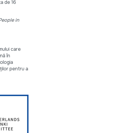
ta de 16
People in
mului care
nă în
dologia
ților pentru a