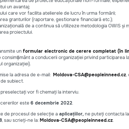
 implementarea de proiecte educaționale non-formale; experie
ui un avantaj;
lui care vor facilita atelierele de lucru în urma formării;
ea granturilor (raportare, gestionare financiară etc.);
rganizațională de a continua să utilizeze metodologia OWIS și 
rea proiectului.
ransmite un
formular electronic de cerere completat (în l
 consimțământ a conducerii organizației privind participarea l
 organizației).
mise la adresa de e-mail:
Moldova-CSA@peopleinneed.cz
,
a de subiect.
i preselectați vor fi chemați la interviu.
cererilor este
6 decembrie 2022
.
te de procesul de selecție a
aplicațiilor,
ne puteți contacta l
8
, sau scrieți-ne la:
Moldova-CSA@peopleinneed.cz
.