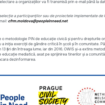
selectare a organizațiilor va fi transmisă prin e-mail până la da
selecție a participanților sau de proiectele implementate de 
mail:
cfrm.moldova@peopleinneed.net
.
o metodologie PIN de educație civică și pentru drepturile o
iniția exerciții de gândire critică în școli și în comunitate. Pâ
13 țări din întreaga lume, iar din 2016, OWIS și-a extins meto
educație mediatică, axat pe sprijinirea tinerilor și a comunită
racara dezinformarea.