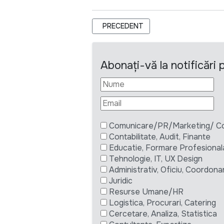
ARTICOL PRECEDENT: OPEN CALL F
PRECEDENT
Abonați-vă la notificări
Comunicare/PR/Marketing/ Com
Contabilitate, Audit, Finante
Educatie, Formare Profesional
Tehnologie, IT, UX Design
Administrativ, Oficiu, Coordona
Juridic
Resurse Umane/HR
Logistica, Procurari, Catering
Cercetare, Analiza, Statistica