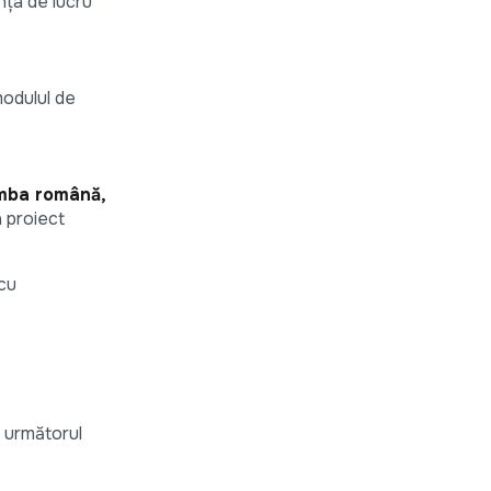
nța de lucru
modulul de
imba română,
a proiect
 cu
a următorul