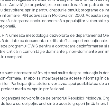
ltare. Activitățile organizației se concentrează pe patru dome
u dezvoltare; sprijin pentru drepturile omului; programe de i
e informare. PIN activează în Moldova din 2003. Aceasta sprij
vează integrarea socio-economică a populațiilor vulnerabile ș
egională.
e, PIN urmează metodologia dezvoltată de departamentul One
ă de date cu documentare utilizate în scopuri educaționale. 
leze programul OWIS pentru a contracara dezinformarea și a s
e critică în comunitățile dominante și non-dominante prin in
ntru campanii.
care sunt interesate să învețe mai multe despre educația în d
on-formală, iar apoi să împărtășească aceste informații în cad
i lor. Participanții la ateliere vor avea apoi posibilitatea de a 
l proiect media cu sprijin profesional.
organizații non-profit de pe teritoriul Republicii Moldova. Or
e lucru cu, cel puțin, unul dintre aceste grupuri țintă: tineri, 