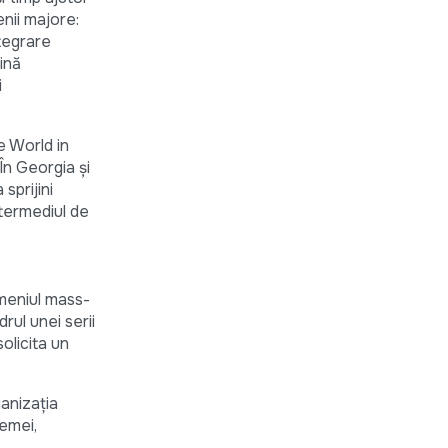
nii majore:
ntegrare
ină
i
 World in
În Georgia și
prijini
termediul de
omeniul mass-
rul unei serii
solicita un
ganizația
femei,