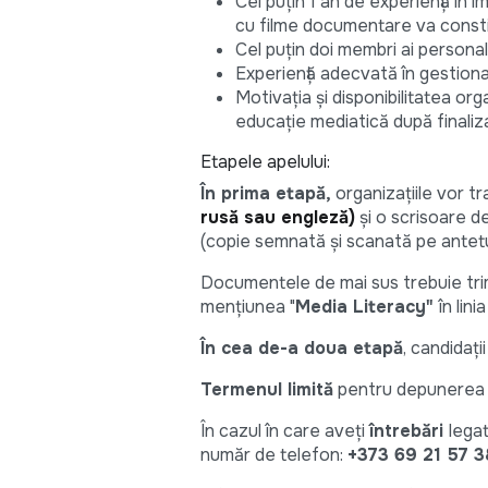
Cel puțin 1 an de experiență în
cu filme documentare va constit
Cel puțin doi membri ai personalu
Experiență adecvată în gestionar
Motivația și disponibilitatea o
educație mediatică după finaliza
Etapele apelului:
În prima etapă,
organizațiile vor t
rusă sau engleză)
și o scrisoare de
(copie semnată și scanată pe antetul
Documentele de mai sus trebuie tri
mențiunea "
Media Literacy"
în lini
În cea de-a doua etapă
, candidați
Termenul limită
pentru depunerea 
În cazul în care aveți
întrebări
lega
număr de telefon:
+373 69 21 57 3