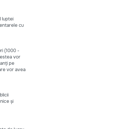
 luptei
mentarele cu
ri (1000 -
cestea vor
panți pe
care vor avea
licii
nice și