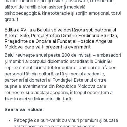
maladii incurabile progresive și avansate, oferindu-le,
alături de familiile lor, asistență medicală,
psihopedagogică, kinetoterapie și sprijin emoțional, totul
gratuit.
Ediția a XVI-a a Balului se va desfășura sub patronajul
Alteței Sale, Prințul Ștefan Dimitrie Ferdinand Sturdza,
Președinte de Onoare al Fundației Hospice Angelus
Moldova, care va fi prezent la eveniment.
Balul reunește anual peste 200 de invitați — ambasadori
și membri ai corpului diplomatic acreditat la Chișinău,
reprezentanți ai instituțiilor publice, oameni de afaceri,
personalități din cultură, artă și mediul academic,
parteneri și donatori ai Fundației. Este unul dintre
puținele evenimente din Republica Moldova care
reunește, sub același acoperiș, întregul ecosistem al
filantropiei și diplomației din țară.
Seara va include:
Recepție de bun-venit cu vinuri premium și bucate
gastronomice ale partenerilor Fundației;