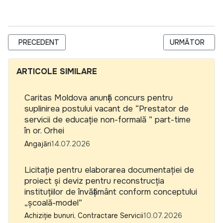
ARTICOL PRECEDENT: ASOCIAȚIA FELT SCHOOL LANSEAZĂ 
ARTICOLUL URM
PRECEDENT
URMĂTOR
ARTICOLE SIMILARE
Caritas Moldova anunță concurs pentru
suplinirea postului vacant de “Prestator de
servicii de educație non-formală ” part-time
în or. Orhei
Angajări
14.07.2026
Licitație pentru elaborarea documentației de
proiect și deviz pentru reconstrucția
instituțiilor de învățământ conform conceptului
„școală-model”
Achiziție bunuri, Contractare Servicii
10.07.2026