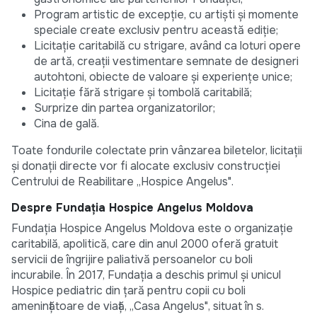
Program artistic de excepție, cu artiști și momente
speciale create exclusiv pentru această ediție;
Licitație caritabilă cu strigare, având ca loturi opere
de artă, creații vestimentare semnate de designeri
autohtoni, obiecte de valoare și experiențe unice;
Licitație fără strigare și tombolă caritabilă;
Surprize din partea organizatorilor;
Cina de gală.
Toate fondurile colectate prin vânzarea biletelor, licitații
și donații directe vor fi alocate exclusiv construcției
Centrului de Reabilitare „Hospice Angelus".
Despre Fundația Hospice Angelus Moldova
Fundația Hospice Angelus Moldova este o organizație
caritabilă, apolitică, care din anul 2000 oferă gratuit
servicii de îngrijire paliativă persoanelor cu boli
incurabile. În 2017, Fundația a deschis primul și unicul
Hospice pediatric din țară pentru copii cu boli
amenințătoare de viață, „Casa Angelus", situat în s.