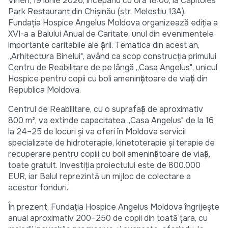
Vineri, 19 iunie 2026, începând cu ora 18:00, la Capitoles
Park Restaurant din Chișinău (str. Melestiu 13A),
Fundația Hospice Angelus Moldova organizează ediția a
XVI-a a Balului Anual de Caritate, unul din evenimentele
importante caritabile ale țării. Tematica din acest an,
„Arhitectura Binelui", având ca scop construcția primului
Centru de Reabilitare de pe lângă „Casa Angelus", unicul
Hospice pentru copii cu boli amenințătoare de viață din
Republica Moldova.
Centrul de Reabilitare, cu o suprafață de aproximativ
800 m², va extinde capacitatea „Casa Angelus" de la 16
la 24–25 de locuri și va oferi în Moldova servicii
specializate de hidroterapie, kinetoterapie și terapie de
recuperare pentru copiii cu boli amenințătoare de viață,
toate gratuit. Investiția proiectului este de 800.000
EUR, iar Balul reprezintă un mijloc de colectare a
acestor fonduri.
În prezent, Fundația Hospice Angelus Moldova îngrijește
anual aproximativ 200–250 de copii din toată țara, cu