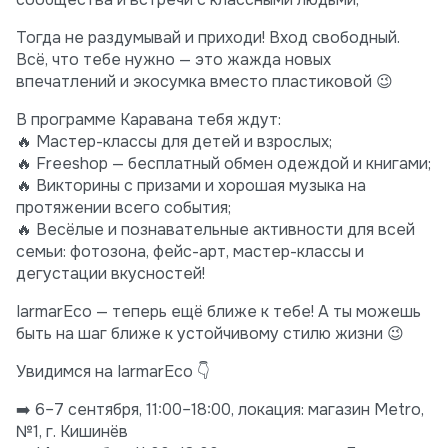
Тогда не раздумывай и приходи! Вход свободный.
Всё, что тебе нужно — это жажда новых
впечатлений и экосумка вместо пластиковой 😉
В программе Каравана тебя ждут:
🔥 Мастер-классы для детей и взрослых;
🔥 Freeshop — бесплатный обмен одеждой и книгами;
🔥 Викторины с призами и хорошая музыка на
протяжении всего события;
🔥 Весёлые и познавательные активности для всей
семьи: фотозона, фейс-арт, мастер-классы и
дегустации вкусностей!
IarmarEco — теперь ещё ближе к тебе! А ты можешь
быть на шаг ближе к устойчивому стилю жизни 😉
Увидимся на IarmarEco 👇
➡️ 6–7 сентября, 11:00–18:00, локация: магазин Metro,
№1, г. Кишинёв