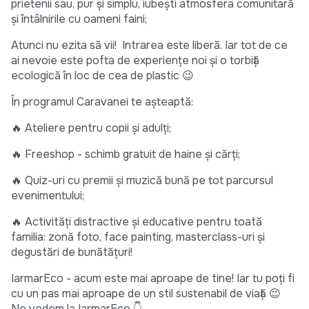
prietenii sau, pur și simplu, iubești atmosfera comunitară
și întâlnirile cu oameni faini;
Atunci nu ezita să vii! Intrarea este liberă. Iar tot de ce
ai nevoie este pofta de experiențe noi și o torbiță
ecologică în loc de cea de plastic 😉
În programul Caravanei te așteaptă:
🔥 Ateliere pentru copii și adulți;
🔥 Freeshop - schimb gratuit de haine și cărți;
🔥 Quiz-uri cu premii și muzică bună pe tot parcursul
evenimentului;
🔥 Activități distractive și educative pentru toată
familia: zonă foto, face painting, masterclass-uri și
degustări de bunătățuri!
IarmarEco - acum este mai aproape de tine! Iar tu poți fi
cu un pas mai aproape de un stil sustenabil de viață 😉
Ne vedem la IarmarEco 👇