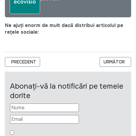
Ne ajuți enorm de mult dacă distribui articolul pe
rețele sociale:
ARTICOL PRECEDENT: CUM SĂ MĂ ÎNȚELEG CU COPILUL, INDI
ARTICOLUL URM
PRECEDENT
URMĂTOR
Abonați-vă la notificări pe temele
dorite