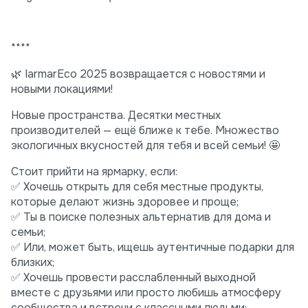
****
🌿 IarmarEco 2025 возвращается с новостями и
новыми локациями!
Новые пространства. Десятки местных
производителей — ещё ближе к тебе. Множество
экологичных вкусностей для тебя и всей семьи! 🤩
Стоит прийти на ярмарку, если:
✅ Хочешь открыть для себя местные продукты,
которые делают жизнь здоровее и проще;
✅ Ты в поиске полезных альтернатив для дома и
семьи;
✅ Или, может быть, ищешь аутентичные подарки для
близких;
✅ Хочешь провести расслабленный выходной
вместе с друзьями или просто любишь атмосферу
сообщества и встречи с классными людьми;