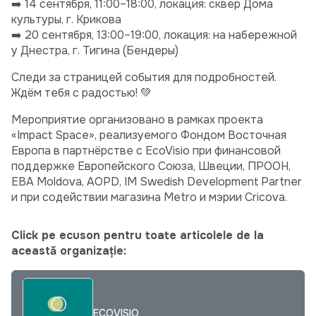
➡️ 14 сентября, 11:00–18:00, локация: сквер Дома
культуры, г. Крикова
➡️ 20 сентября, 13:00–19:00, локация: на набережной
у Днестра, г. Тигина (Бендеры)
Следи за страницей события для подробностей.
Ждём тебя с радостью! 💚
Мероприятие организовано в рамках проекта
«Impact Space», реализуемого Фондом Восточная
Европа в партнёрстве с EcoVisio при финансовой
поддержке Европейского Союза, Швеции, ПРООН,
EBA Moldova, AOPD, IM Swedish Development Partner
и при содействии магазина Metro и мэрии Cricova.
Click pe ecuson pentru toate articolele de la
această organizație:
ECOVISIO