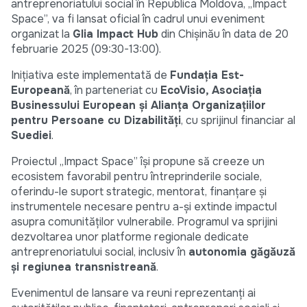
antreprenoriatului social în Republica Moldova, „Impact
Space”, va fi lansat oficial în cadrul unui eveniment
organizat la
Glia Impact Hub
din Chișinău în data de 20
februarie 2025 (09:30-13:00).
Inițiativa este implementată de
Fundația Est-
Europeană
, în parteneriat cu
EcoVisio, Asociația
Businessului European și Alianța Organizațiilor
pentru Persoane cu Dizabilități
, cu sprijinul financiar al
Suediei
.
Proiectul „Impact Space” își propune să creeze un
ecosistem favorabil pentru întreprinderile sociale,
oferindu-le suport strategic, mentorat, finanțare și
instrumentele necesare pentru a-și extinde impactul
asupra comunităților vulnerabile. Programul va sprijini
dezvoltarea unor platforme regionale dedicate
antreprenoriatului social, inclusiv în
autonomia găgăuză
și regiunea transnistreană
.
Evenimentul de lansare va reuni reprezentanți ai