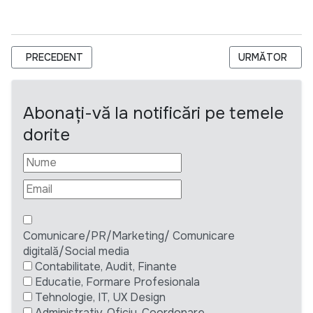
ARTICOL PRECEDENT: ПРИГЛАШАЕМ НА ИДЕЯ МАРКЕТ В MIL
ARTICOLUL URM
PRECEDENT
URMĂTOR
Abonați-vă la notificări pe temele
dorite
Comunicare/PR/Marketing/ Comunicare
digitală/Social media
Contabilitate, Audit, Finante
Educatie, Formare Profesionala
Tehnologie, IT, UX Design
Administrativ, Oficiu, Coordonare