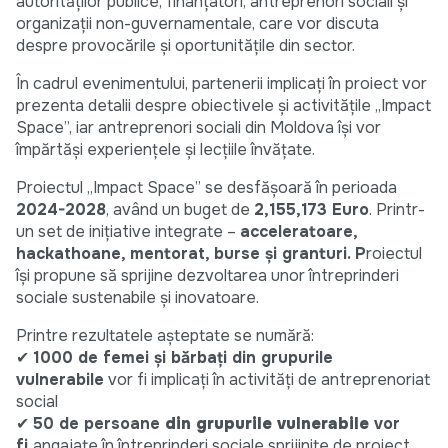
autorităților publice, finanțatori, antreprenori sociali și
organizații non-guvernamentale, care vor discuta
despre provocările și oportunitățile din sector.
În cadrul evenimentului, partenerii implicați în proiect vor
prezenta detalii despre obiectivele și activitățile „Impact
Space”, iar antreprenori sociali din Moldova își vor
împărtăși experiențele și lecțiile învățate.
Proiectul „Impact Space” se desfășoară în perioada
2024-2028
, având un buget de
2,155,173 Euro
. Printr-
un set de inițiative integrate –
acceleratoare,
hackathoane, mentorat, burse și granturi. P
roiectul
își propune să sprijine dezvoltarea unor întreprinderi
sociale sustenabile și inovatoare.
Printre rezultatele așteptate se numără:
✔
1000 de femei și bărbați din grupurile
vulnerabile
vor fi implicați în activități de antreprenoriat
social
✔
50 de persoane
din grupurile vulnerabile
vor
fi
angajate în întreprinderi sociale sprijinite de proiect