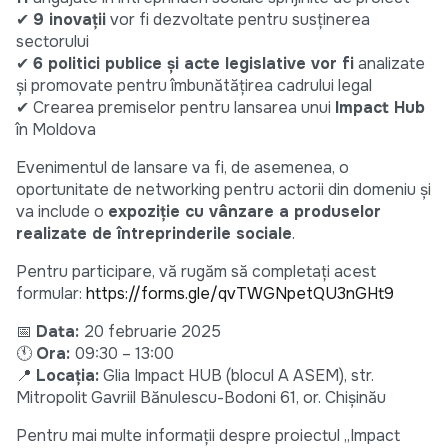
✔
9 inovații
vor fi dezvoltate pentru susținerea
sectorului
✔
6 politici publice și acte legislative vor fi
analizate
și promovate pentru îmbunătățirea cadrului legal
✔ Crearea premiselor pentru lansarea unui
Impact Hub
în Moldova
Evenimentul de lansare va fi, de asemenea, o
oportunitate de networking pentru actorii din domeniu și
va include o
expoziție cu vânzare a produselor
realizate de întreprinderile sociale
.
Pentru participare, vă rugăm să completați acest
formular:
https://forms.gle/qvTWGNpetQU3nGHt9
📅
Data:
20 februarie 2025
🕚
Ora:
09:30 – 13:00
📍
Locația:
Glia Impact HUB (blocul A ASEM), str.
Mitropolit Gavriil Bănulescu-Bodoni 61, or. Chișinău
Pentru mai multe informații despre proiectul „Impact