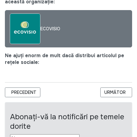
această organizație:
ECOVISIO
Ne ajuți enorm de mult dacă distribui articolul pe
rețele sociale:
ARTICOL PRECEDENT: FORUMUL NAȚIONAL AL LUCRĂTORILOR
ARTICOLUL URM
PRECEDENT
URMĂTOR
Abonați-vă la notificări pe temele
dorite