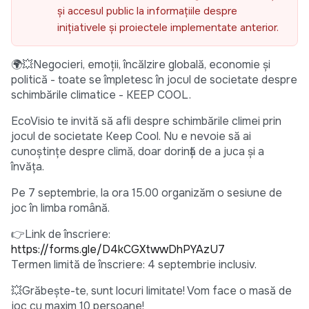
și accesul public la informațiile despre
inițiativele și proiectele implementate anterior.
🌍💥Negocieri, emoții, încălzire globală, economie și
politică - toate se împletesc în jocul de societate despre
schimbările climatice - KEEP COOL.
EcoVisio te invită să afli despre schimbările climei prin
jocul de societate Keep Cool. Nu e nevoie să ai
cunoștințe despre climă, doar dorință de a juca și a
învăța.
Pe 7 septembrie, la ora 15.00 organizăm o sesiune de
joc în limba română.
👉Link de înscriere:
https://forms.gle/D4kCGXtwwDhPYAzU7
Termen limită de înscriere: 4 septembrie inclusiv.
💥Grăbește-te, sunt locuri limitate! Vom face o masă de
joc cu maxim 10 persoane!