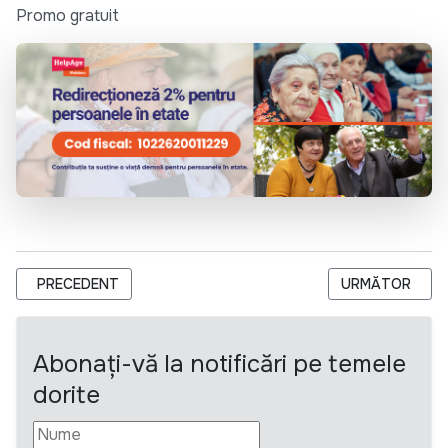
Promo gratuit
ARTICOL PRECEDENT: PRELUNGIREA CONCURSULUI PUBLIC "DE 
ARTICOLUL URM
PRECEDENT
URMĂTOR
Abonați-vă la notificări pe temele
dorite