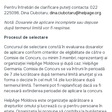
Pentru întrebări de clarificare puteți contacta: 022
225098, Dina Ciubotaru,
dina.ciubotaru@helpage.org
.
Notă: Dosarele de aplicare incomplete sau depuse
după termenul limită vor fi respinse.
Procesul de selectare
Concursul de selectare constă în evaluarea dosarelor
de aplicare conform criteriilor de eligibilitate de către o
Comisie de Concurs, cu minim 3 membri, reprezentanți ai
organizației HelpAge Moldova și după caz, HelpAge
Germania. Comisia de Concurs se va întruni în perioadă
de 7 zile lucrătoare după termenul limită anunțat și va
forma o decizie în cel mult 14 zile lucrătoare după
termenul limită. Termenii pot fi replanificați dacă va fi
necesară extinderea perioadei de aplicare la concurs.
HelpAge Moldova este organizație apărătoare a
drepturilor omului și lucrează cu și pentru persoane în
etate. Organizația își propune să contribui la bunăstarea