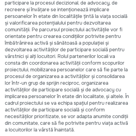
participare la procesul decizional, de advocacy, de
recreere și învățare se intenționează implicare
persoanelor în etate din localitățile țintă la viața socială
și valorificarea potențialului pentru dezvoltarea
comunității. Pe parcursul proiectului activitățile vor fi
orientate pentru crearea condițiilor potrivite pentru
îmbătrânirea activă și sănătoasă a populației și
dezvoltarea activităților de participare socială pentru
vârstnici și alți locuitori. Rolul partenerilor locali va
consta din coordonarea activității conform scopurilor
proiectului, mobilizarea persoanelor care să fie parte la
procesul de organizarea a activităților și consolidarea
lor într-un grup de sprijin reciproc, organizarea
activităților de participare socială și de advocacy cu
implicarea persoanelor în etate din localitate, și altele. În
cadrul proiectului se va echipa spațiul pentru realizarea
activităților de participare socială și conform
necesităților prioritizate, se vor adapta anumite condiții
din comunitate, care să fie potrivite pentru viața activă
a locuitorilor la vârstă înaintată.