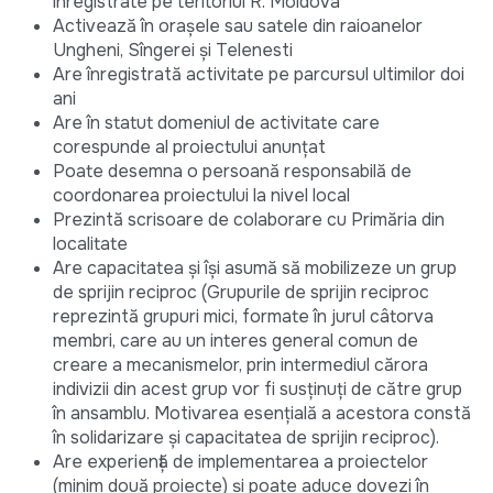
înregistrate pe teritoriul R. Moldova
Activează în orașele sau satele din raioanelor
Ungheni, Sîngerei și Telenesti
Are înregistrată activitate pe parcursul ultimilor doi
ani
Are în statut domeniul de activitate care
corespunde al proiectului anunțat
Poate desemna o persoană responsabilă de
coordonarea proiectului la nivel local
Prezintă scrisoare de colaborare cu Primăria din
localitate
Are capacitatea și își asumă să mobilizeze un grup
de sprijin reciproc (Grupurile de sprijin reciproc
reprezintă grupuri mici, formate în jurul câtorva
membri, care au un interes general comun de
creare a mecanismelor, prin intermediul cărora
indivizii din acest grup vor fi susținuți de către grup
în ansamblu. Motivarea esențială a acestora constă
în solidarizare și capacitatea de sprijin reciproc).
Are experiență de implementarea a proiectelor
(minim două proiecte) și poate aduce dovezi în