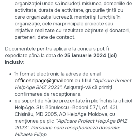
organizației unde să includeți: misiunea, domeniile de
activitate, durata de activitate, grupurile țintă cu
care organizația lucrează, membrii și funcțiile în
organizație, cele mai principale proiecte sau
inițiative realizate cu rezultate obținute și donatorii,
parteneri, date de contact.
Documentele pentru aplicare la concurs pot fi
expediate până la data de
25 ianuarie 2024 (joi)
inclusiv
:
în format electronic la adresa de email
officehelpage@gmail.com
cu titlul
”Aplicare Proiect
HelpAge BMZ 2023”.
Asigurați-vă că primiți
confirmarea de recepționare.
pe suport de hârtie prezentate în plic închis la oficiul
HelpAge: Str. Bănulescu -Bodoni 57/1, of. 431,
Chișinău, MD 2005, AO HelpAge Moldova, cu
mențiunea pe plic
”Aplicare Proiect HelpAge BMZ
2023”. Persoana care recepționează dosarele:
Mihaela Filipp
.