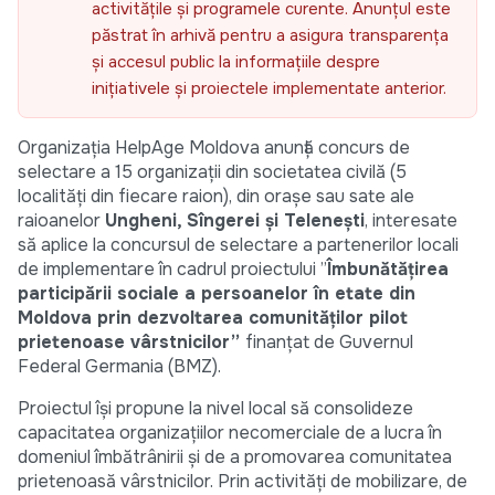
activitățile și programele curente. Anunțul este
păstrat în arhivă pentru a asigura transparența
și accesul public la informațiile despre
inițiativele și proiectele implementate anterior.
Organizația HelpAge Moldova anunță concurs de
selectare a 15 organizații din societatea civilă (5
localități din fiecare raion), din orașe sau sate ale
raioanelor
Ungheni, Sîngerei și Telenești
, interesate
să aplice la concursul de selectare a partenerilor locali
de implementare în cadrul proiectului ”
Îmbunătățirea
participării sociale a persoanelor în etate din
Moldova prin dezvoltarea comunităților pilot
prietenoase vârstnicilor
”
finanțat de Guvernul
Federal Germania (BMZ).
Proiectul își propune la nivel local să consolideze
capacitatea organizațiilor necomerciale de a lucra în
domeniul îmbătrânirii și de a promovarea comunitatea
prietenoasă vârstnicilor. Prin activități de mobilizare, de