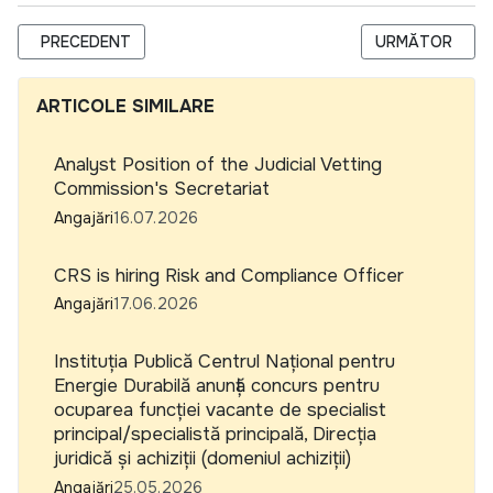
ARTICOL PRECEDENT: NATIONAL LEGAL AND REGULATORY 
ARTICOLUL URM
PRECEDENT
URMĂTOR
ARTICOLE SIMILARE
Analyst Position of the Judicial Vetting
Commission's Secretariat
Angajări
16.07.2026
CRS is hiring Risk and Compliance Officer
Angajări
17.06.2026
Instituția Publică Centrul Național pentru
Energie Durabilă anunță concurs pentru
ocuparea funcției vacante de specialist
principal/specialistă principală, Direcția
juridică și achiziții (domeniul achiziții)
Angajări
25.05.2026