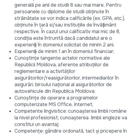
generală pe anii de studii 8 sau mai mare. Pentru
persoanele cu diplome de studii obținute în
străinătate se vor indica calificările (ex. GPA, etc.),
obținute în țară si/sau instituțiile de învățământ
respective. În cazul unui calificativ mai mic de 8,
condiția este întrunită dacă candidatul are o
experiență în domeniul solicitat de minim 2 ani;
Experiență de minim 1 an în domeniul financiar;
Cunoștințe tangente actelor normative ale
Republicii Moldova, aferente atribuțiilor de
reglementare a activităților
asigurătorilor/reasigurătorilor, intermediarilor în
asigurări, biroului național al asigurătorilor de
autovehicule din Republica Moldova;
Cunoștințe de operare a programelor
computerizate MS Office, Internet;
Competente lingvistice: cunoașterea limbii române
la nivel profesionist; cunoașterea limbii engleze va
constitui un avantaj;
Competențe: gândire ordonată, tact și pricepere în