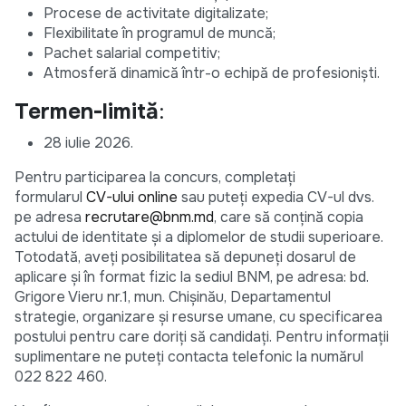
Procese de activitate digitalizate;
Flexibilitate în programul de muncă;
Pachet salarial competitiv;
Atmosferă dinamică într-o echipă de profesioniști.
Termen-limită
:
28 iulie 2026.
Pentru participarea la concurs, completaţi
formularul
CV-ului online
sau puteţi expedia CV-ul dvs.
pe adresa
recrutare@bnm.md
, care să conțină copia
actului de identitate și a diplomelor de studii superioare.
Totodată, aveți posibilitatea să depuneți dosarul de
aplicare și în format fizic la sediul BNM, pe adresa: bd.
Grigore Vieru nr.1, mun. Chişinău, Departamentul
strategie, organizare şi resurse umane, cu specificarea
postului pentru care doriţi să candidaţi. Pentru informații
suplimentare ne puteți contacta telefonic la numărul
022 822 460.