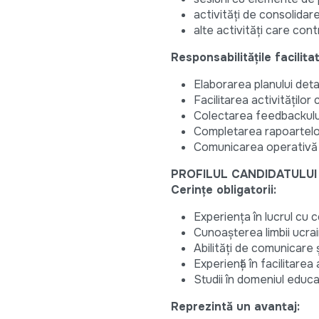
activități de consolidare 
alte activități care cont
Responsabilitățile facilita
Elaborarea planului deta
Facilitarea activitățilo
Colectarea feedbackului p
Completarea rapoartelor
Comunicarea operativă 
PROFILUL CANDIDATULUI
Cerințe obligatorii:
Experiența în lucrul cu c
Cunoașterea limbii ucra
Abilități de comunicare ș
Experiență în facilitarea
Studii în domeniul educa
Reprezintă un avantaj: