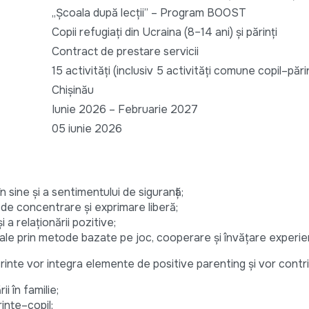
„Școala după lecții” – Program BOOST
Copii refugiați din Ucraina (8–14 ani) și părinți
Contract de prestare servicii
15 activități (inclusiv 5 activități comune copil–pări
Chișinău
Iunie 2026 – Februarie 2027
05 iunie 2026
n sine și a sentimentului de siguranță;
 de concentrare și exprimare liberă;
i a relaționării pozitive;
ociale prin metode bazate pe joc, cooperare și învățare experien
rinte vor integra elemente de positive parenting și vor contrib
i în familie;
inte–copil;