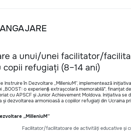
 ANGAJARE
e a unui/unei facilitator/facilita
 copii refugiați (8–14 ani)
de Instruire în Dezvoltare „MilleniuM”, implementează inițiativa
ului „BOOST: o experiență extrașcolară memorabilă", finanțat
iat cu APSCF și Junior Achievement Moldova. Inițiativa se de
ea și dezvoltarea armonioasă a copiilor refugiați din Ucraina pr
 Dezvoltare „MilleniuM”
Facilitator/facilitatoare de activități educative și 