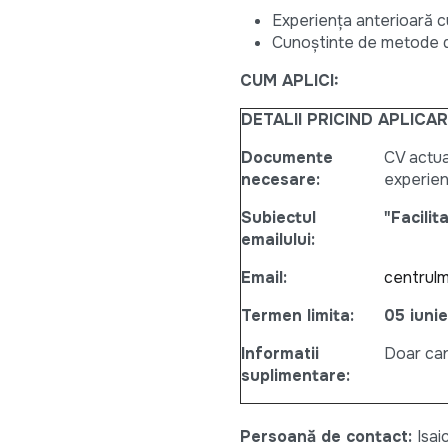
Experiența anterioară cu 
Cunoștinte de metode de
CUM APLICI:
DETALII PRICIND APLICA
Documente
CV actua
necesare:
experienț
Subiectul
"Facilit
emailului:
Email:
centrulm
Termen limita:
05 iuni
Informatii
Doar cand
suplimentare:
Persoană de contact:
Isai