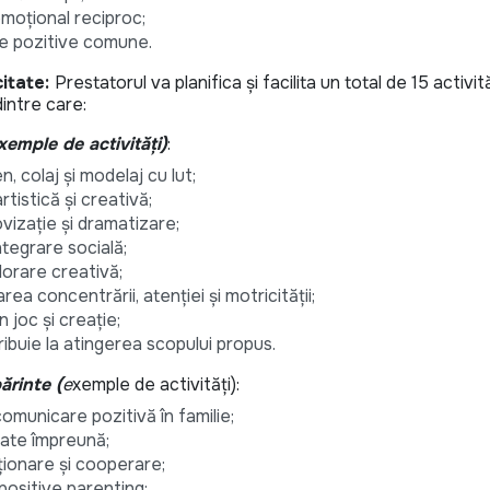
emoțional reciproc;
e pozitive comune.
citate:
Prestatorul va planifica și facilita un total de 15 activi
dintre care:
exemple de activități)
:
n, colaj și modelaj cu lut;
rtistică și creativă;
ovizație și dramatizare;
ntegrare socială;
lorare creativă;
rea concentrării, atenției și motricității;
n joc și creație;
ribuie la atingerea scopului propus.
ărinte (
e
xemple de activități):
comunicare pozitivă în familie;
izate împreună;
laționare și cooperare;
positive parenting;