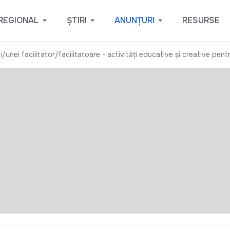
REGIONAL
ȘTIRI
ANUNȚURI
RESURSE
/unei facilitator/facilitatoare - activități educative și creative pentr