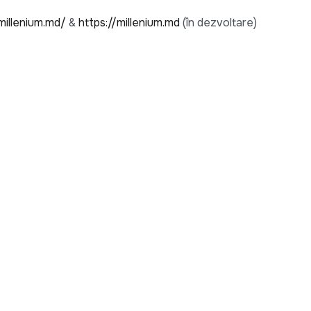
illenium.md/
&
https://millenium.md
(în dezvoltare)