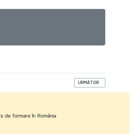
ARTICOLUL URMĂTOR: CEN
URMĂTOR
rs de formare în România