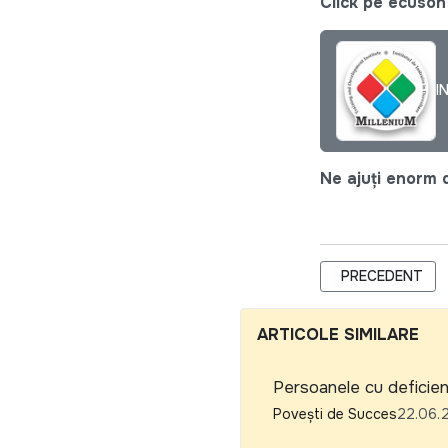
Click pe ecuson 
I
Ne ajuți enorm d
ARTICOL PRECE
PRECEDENT
ARTICOLE SIMILARE
Persoanele cu deficien
Povești de Succes
22.06.