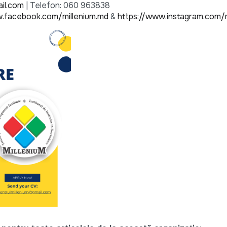
il.com
| Telefon: 060 963838
w.facebook.com/millenium.md
&
https://www.instagram.com/m