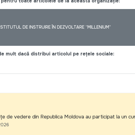
pentru toate articolele de la această organizație:
NSTITUTUL DE INSTRUIRE ÎN DEZVOLTARE “MILLENIUM”
e mult dacă distribui articolul pe rețele sociale:
DENT: CONCURS DE ANGAJARE ASISTENT/Ă DE PROIECT
țe de vedere din Republica Moldova au participat la un cu
2026