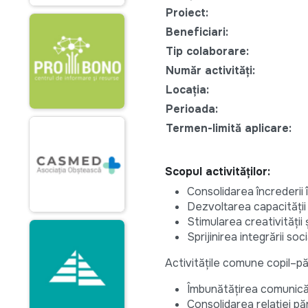
Proiect:
Beneficiari:
Tip colaborare:
Număr activități:
Locația:
Perioada:
Termen-limită aplicare:
Scopul activităților:
Consolidarea încrederii î
Dezvoltarea capacității
Stimularea creativității ș
Sprijinirea integrării s
Activitățile comune copil–pă
Îmbunătățirea comunicări
Consolidarea relației păr