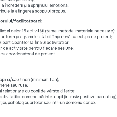
a încrederii și a sprijinului emoțional;
ribuie la atingerea scopului propus.
torului/facilitatoarei
:
liat al celor 15 activități (teme, metode, materiale necesare);
r conform programului stabilit împreună cu echipa de proiect;
articipantilor la finalul activitatilor;
 de activitate pentru fiecare sesiune;
cu coordonatorul de proiect.
opii și/sau tineri (minimum 1 an);
inene sau ruse;
i relaționare cu copii de vârste diferite;
 activitatilor comune părinte-copil (inclusiv positive parenting)
ției, psihologiei, artelor sau într-un domeniu conex.