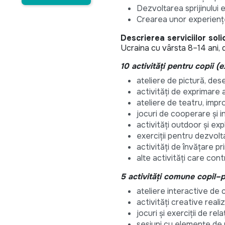
Dezvoltarea sprijinului 
Crearea unor experienț
Descrierea serviciilor soli
Ucraina cu vârsta 8–14 ani, 
10 activități pentru copii (
ateliere de pictură, dese
activități de exprimare a
ateliere de teatru, impr
jocuri de cooperare și i
activități outdoor și exp
exerciții pentru dezvolta
activități de învățare pri
alte activități care cont
5 activități comune copil–p
ateliere interactive de 
activități creative real
jocuri și exerciții de re
sesiuni cu elemente de 