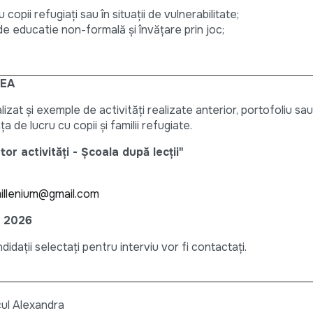
copii refugiați sau în situații de vulnerabilitate;
 educatie non-formală și învățare prin joc;
REA
lizat și exemple de activități realizate anterior, portofoliu
a de lucru cu copii și familii refugiate.
ator activități - Școala după lecții"
illenium@gmail.com
e 2026
idații selectați pentru interviu vor fi contactați.
cul Alexandra