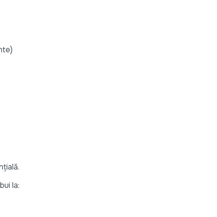
nte)
țială.
ui la: