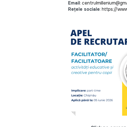
Email
:
centrulmillenium@gma
Rețele sociale
:
https://ww