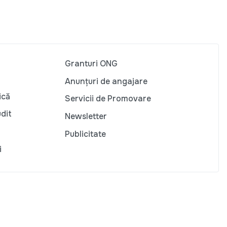
Granturi ONG
Anunțuri de angajare
ică
Servicii de Promovare
udit
Newsletter
Publicitate
i