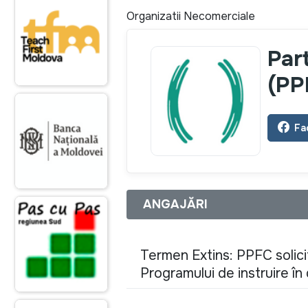
Organizatii Necomerciale
Par
(PP
Fa
ANGAJĂRI
Termen Extins: PPFC solicit
Programului de instruire î