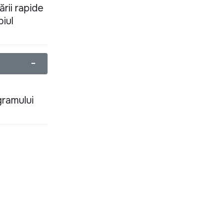
ării rapide
piul
−
gramului