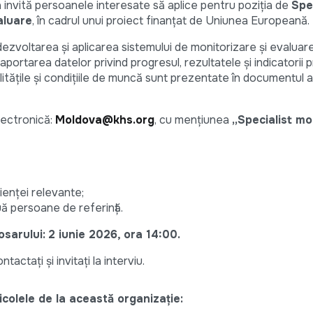
 invită persoanele interesate să aplice pentru poziția de
Spe
aluare
, în cadrul unui proiect finanțat de Uniunea Europeană.
ezvoltarea și aplicarea sistemului de monitorizare și evaluare
raportarea datelor privind progresul, rezultatele și indicatorii p
litățile și condițiile de muncă sunt prezentate în documentul 
lectronică:
Moldova@khs.org
, cu mențiunea
„Specialist mo
ienței relevante;
uă persoane de referință.
sarului:
2 iunie 2026, ora 14:00.
tactați și invitați la interviu.
colele de la această organizație: