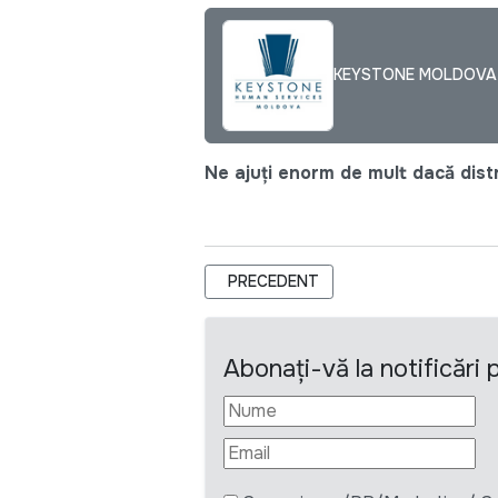
KEYSTONE MOLDOVA
Ne ajuți enorm de mult dacă distri
ARTICOL PRECEDENT: KEYSTONE MOL
PRECEDENT
Abonați-vă la notificări