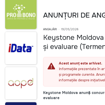
ANUNȚURI DE AN
ANGAJĂRI
19/05/2026
Keystone Moldova –
și evaluare (Termen
Acest anunț este arhivat.
Informațiile prezentate în ar
și programele curente. Anunțu
informațiile despre inițiativ
Keystone Moldova anunță concurs 
evaluare