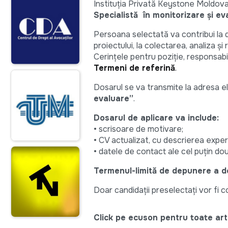
Instituția Privată Keystone Moldova
Specialistă în monitorizare și ev
Persoana selectată va contribui la d
proiectului, la colectarea, analiza și 
Cerințele pentru poziție, responsabi
Termeni de referință
.
Dosarul se va transmite la adresa e
evaluare”
.
Dosarul de aplicare va include:
• scrisoare de motivare;
• CV actualizat, cu descrierea exper
• datele de contact ale cel puțin do
Termenul-limită de depunere a do
Doar candidații preselectați vor fi con
Click pe ecuson pentru toate arti