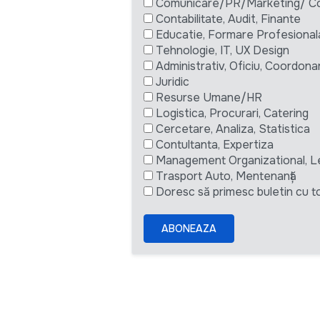
Comunicare/PR/Marketing/ Com
Contabilitate, Audit, Finante
Educatie, Formare Profesional
Tehnologie, IT, UX Design
Administrativ, Oficiu, Coordona
Juridic
Resurse Umane/HR
Logistica, Procurari, Catering
Cercetare, Analiza, Statistica
Contultanta, Expertiza
Management Organizational, L
Trasport Auto, Mentenanță
Doresc să primesc buletin cu to
ABONEAZA