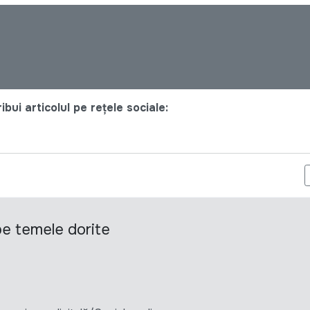
bui articolul pe rețele sociale:
DOVA CONTRACTEAZĂ SERVICII DE CONSULTANȚĂ PENTRU ELABOR
 pe temele dorite