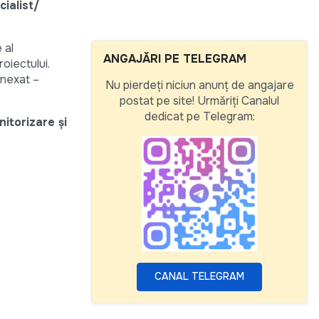
cialist/
 al
ANGAJĂRI PE TELEGRAM
roiectului.
anexat –
Nu pierdeți niciun anunț de angajare
postat pe site! Urmăriți Canalul
dedicat pe Telegram:
nitorizare și
CANAL TELEGRAM