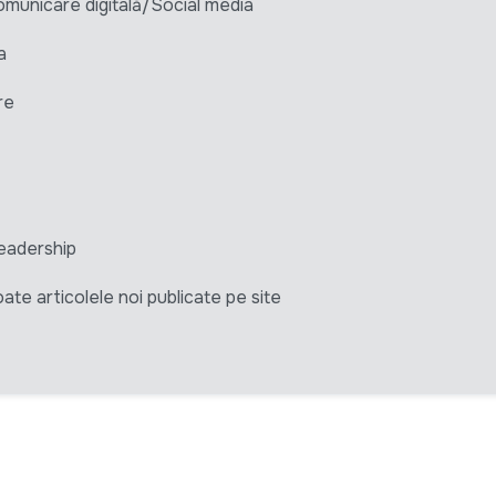
unicare digitală/Social media
a
re
eadership
ate articolele noi publicate pe site