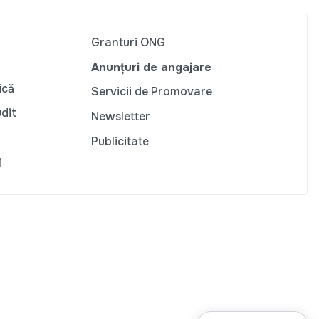
Granturi ONG
Anunțuri de angajare
ică
Servicii de Promovare
udit
Newsletter
Publicitate
i