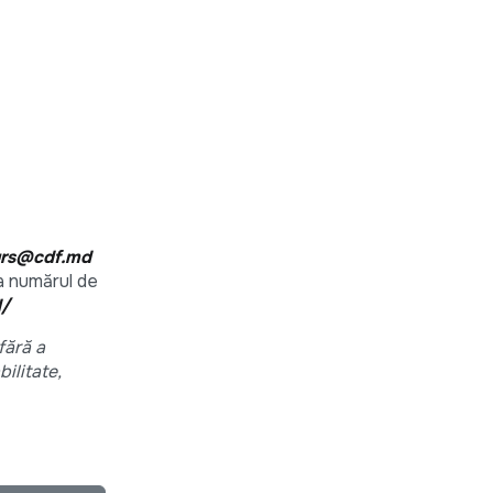
rs@cdf.md
a numărul de
d/
fără a
bilitate,