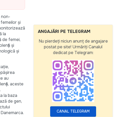
e non-
femeilor și
 monitorizează
ANGAJĂRI PE TELEGRAM
ă la
ță de femei,
Nu pierdeți niciun anunț de angajare
lență și
postat pe site! Urmăriți Canalul
hologică și
dedicat pe Telegram:
ație,
epășirea
te au
lență, aceste
.
ta la baza
 bază de gen,
ctului
CANAL TELEGRAM
O, Danemarca.