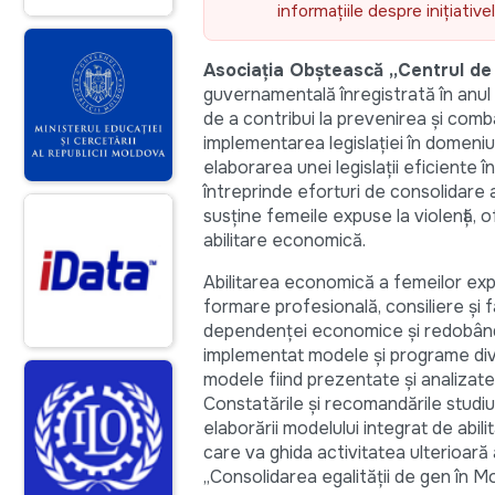
informațiile despre inițiativ
Asociația Obștească „Centrul de
guvernamentală înregistrată în anul
de a contribui la prevenirea și comb
implementarea legislației în domeniul 
elaborarea unei legislații eficiente în
întreprinde eforturi de consolidare a
susține femeile expuse la violență, of
abilitare economică.
Abilitarea economică a femeilor expus
formare profesională, consiliere și 
dependenței economice și redobândi
implementat modele și programe dive
modele fiind prezentate și analizate
Constatările și recomandările studiu
elaborării modelului integrat de abil
care va ghida activitatea ulterioară
„Consolidarea egalității de gen în 