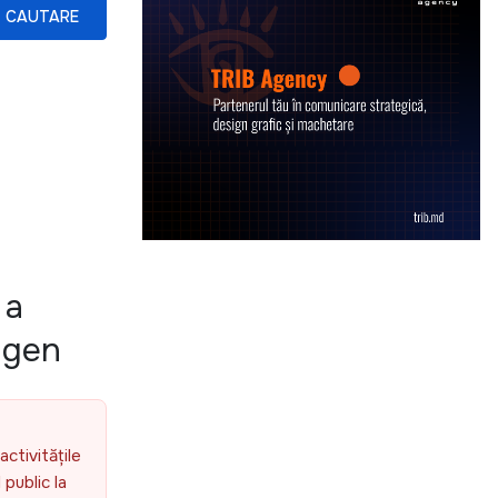
CAUTARE
 a
e gen
activitățile
public la