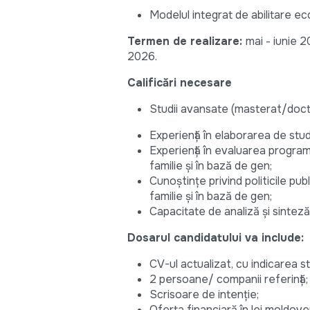
Modelul integrat de abilitare e
Termen de realizare:
mai - iunie 2
2026.
Calificări necesare
Studii avansate (masterat/docto
Experiență în elaborarea de stud
Experiență în evaluarea program
familie și în bază de gen;
Cunoștințe privind politicile pu
familie și în bază de gen;
Capacitate de analiză și sinteză,
Dosarul candidatului va include:
CV-ul actualizat, cu indicarea st
2 persoane/ companii referință;
Scrisoare de intenție;
Oferta financiară în lei moldove