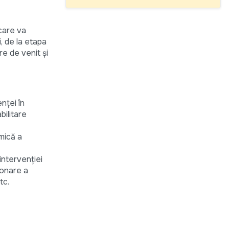
 care va
, de la etapa
re de venit și
nței în
bilitare
mică a
ntervenției
ionare a
tc.