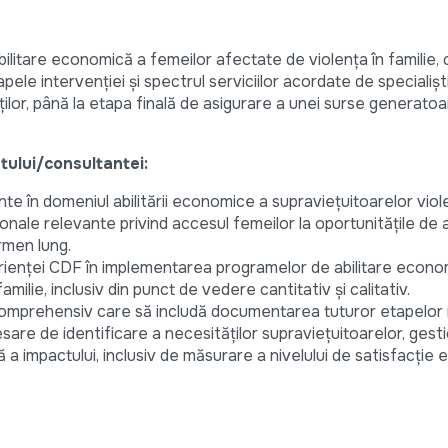
ilitare economică a femeilor afectate de violența în familie,
le intervenției și spectrul serviciilor acordate de specialiști
ilor, până la etapa finală de asigurare a unei surse generatoa
ntului/consultantei:
ante în domeniul abilitării economice a supraviețuitoarelor viole
ționale relevante privind accesul femeilor la oportunitățile de a
rmen lung.
rienței CDF în implementarea programelor de abilitare econo
amilie, inclusiv din punct de vedere cantitativ și calitativ.
comprehensiv care să includă documentarea tuturor etapelor i
sare de identificare a necesităților supraviețuitoarelor, gest
ră a impactului, inclusiv de măsurare a nivelului de satisfacție e