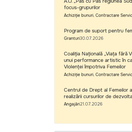
A.O. „Pas cu Pas regiunea Sud
focus-grupurilor
Achiziție bunuri, Contractare Servic
Program de suport pentru feme
Granturi
30.07.2026
Coaliția Națională „Viața fără 
unui performance artistic în c
Violenței împotriva Femeilor
Achiziție bunuri, Contractare Servic
Centrul de Drept al Femeilor 
realizării cursurilor de dezvol
Angajări
21.07.2026