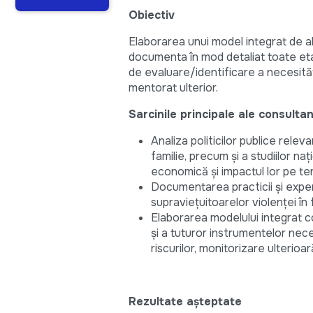
Obiectiv
Elaborarea unui model integrat de ab
documenta în mod detaliat toate etape
de evaluare/identificare a necesităț
mentorat ulterior.
Sarcinile principale ale consulta
Analiza politicilor publice relev
familie, precum și a studiilor na
economică și impactul lor pe te
Documentarea practicii și expe
supraviețuitoarelor violenței în f
Elaborarea modelului integrat 
și a tuturor instrumentelor nece
riscurilor, monitorizare ulterioa
Rezultate așteptate