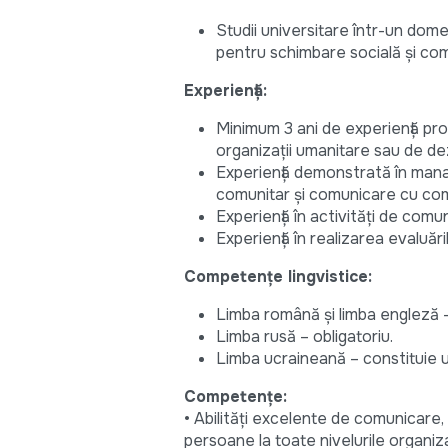
Studii universitare într-un dom
pentru schimbare socială și co
Experiență:
Minimum 3 ani de experiență profe
organizații umanitare sau de de
Experiență demonstrată în man
comunitar și comunicare cu com
Experiență în activități de comu
Experiență în realizarea evaluări
Competențe lingvistice:
Limba română și limba engleză – 
Limba rusă – obligatoriu.
Limba ucraineană – constituie u
Competențe:
• Abilități excelente de comunicare, 
persoane la toate nivelurile organiza