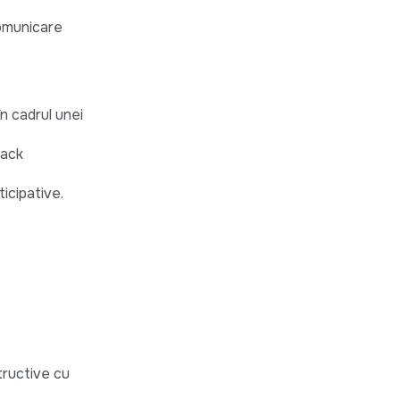
comunicare
în cadrul unei
back
icipative.
structive cu