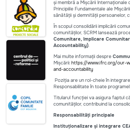
și membră a Mișcării Internaționale 
Principiile Fundamentale ale Mișcării
sănătății și demnității persoanelor, 
În scopul consolidării implicării comu
comunităților, SCRM lansează proce
Comunitare, Implicare Comunita
Accountability)
.
Mai multe informații despre
Commun
Mișcării:
https://www.ifrc.org/our
and-accountability
Poziția are un rol-cheie în integra
Responsabilitate în toate programele 
Titularul funcției va asigura faptul 
comunităților, contribuind la consoli
Responsabilități principale
Instituționalizare și integrare CE