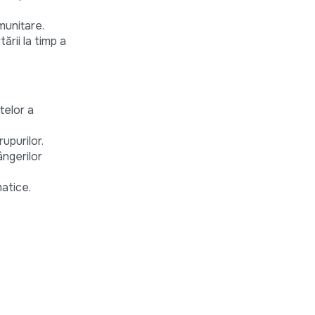
munitare.
rii la timp a
telor a
upurilor.
ângerilor
matice.