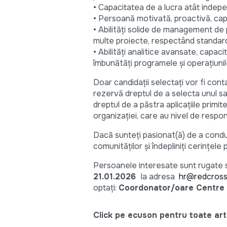
• Capacitatea de a lucra atât indepen
• Persoană motivată, proactivă, ca
• Abilități solide de management de 
multe proiecte, respectând standarde
• Abilități analitice avansate, capaci
îmbunătăți programele și operațiunil
Doar candidații selectați vor fi con
rezervă dreptul de a selecta unul s
dreptul de a păstra aplicațiile primite
organizației, care au nivel de respon
Dacă sunteți pasionat(ă) de a conduc
comunităților și îndepliniți cerințel
Persoanele interesate sunt rugate s
21.01.2026
la adresa
hr@redcros
optați:
Coordonator/oare Centre C
Click pe ecuson pentru toate arti