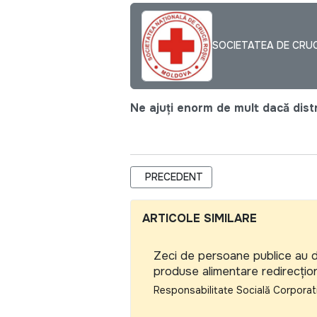
SOCIETATEA DE CRU
Ne ajuți enorm de mult dacă distri
ARTICOL PRECEDENT: PERSONAL AS
PRECEDENT
ARTICOLE SIMILARE
Zeci de persoane publice au d
produse alimentare redirecți
Responsabilitate Socială Corporat