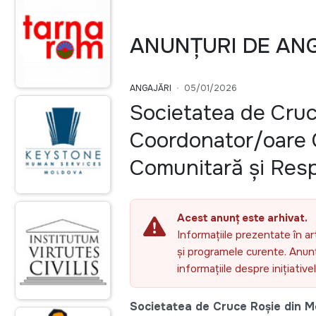
ANUNȚURI DE AN
ANGAJĂRI
05/01/2026
Societatea de Cru
Coordonator/oare 
Comunitară și Resp
Acest anunț este arhivat.
Informațiile prezentate în ar
și programele curente. Anunțu
informațiile despre inițiativ
Societatea de Cruce Roșie din M