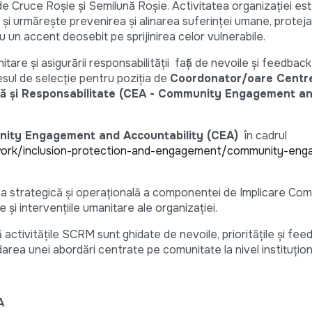
de Cruce Roșie și Semilună Roșie. Activitatea organizației es
 și urmărește prevenirea și alinarea suferinței umane, protejar
cu un accent deosebit pe sprijinirea celor vulnerabile.
nitare și asigurării responsabilității față de nevoile și feedback
sul de selecție pentru poziția de
Coordonator/oare Centr
ră și Responsabilitate (CEA - Community Engagement a
ity Engagement and Accountability
(CEA)
în cadrul
-work/inclusion-protection-and-engagement/community-en
rea strategică și operațională a componentei de Implicare Comu
și intervențiile umanitare ale organizației.
că activitățile SCRM sunt ghidate de nevoile, prioritățile și fee
darea unei abordări centrate pe comunitate la nivel instituțion
A