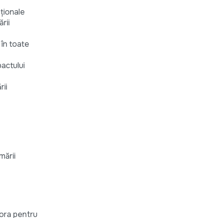
aționale
rii
în toate
pactului
rii
mării
tora pentru