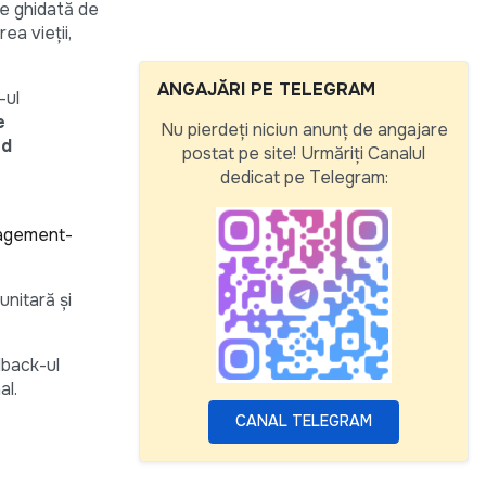
te ghidată de
ea vieții,
ANGAJĂRI PE TELEGRAM
-ul
e
Nu pierdeți niciun anunț de angajare
nd
postat pe site! Urmăriți Canalul
dedicat pe Telegram:
gagement-
nitară și
dback-ul
al.
CANAL TELEGRAM