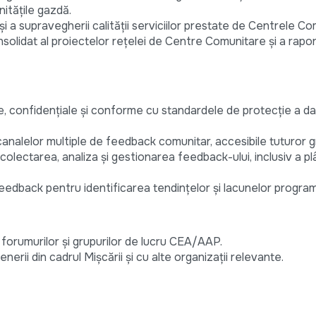
itățile gazdă.
și a supravegherii calității serviciilor prestate de Centrele Co
lidat al proiectelor rețelei de Centre Comunitare și a raportă
te, confidențiale și conforme cu standardele de protecție a da
nalelor multiple de feedback comunitar, accesibile tuturor gr
colectarea, analiza și gestionarea feedback-ului, inclusiv a pl
feedback pentru identificarea tendințelor și lacunelor progra
orumurilor și grupurilor de lucru CEA/AAP.
erii din cadrul Mișcării și cu alte organizații relevante.