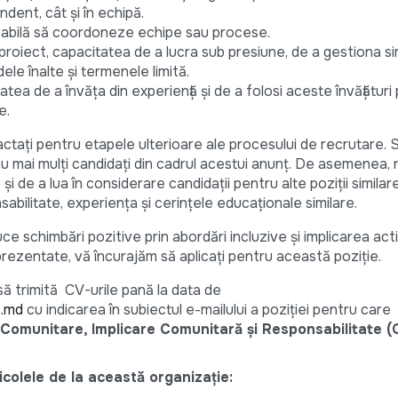
dent, cât și în echipă.
pabilă să coordoneze echipe sau procese.
proiect, capacitatea de a lucra sub presiune, de a gestiona s
le înalte și termenele limită.
tatea de a învăța din experiență și de a folosi aceste învățături
e.
tactați pentru etapele ulterioare ale procesului de recrutare. 
au mai mulți candidați din cadrul acestui anunț. De asemenea
 și de a lua în considerare candidații pentru alte poziții similar
sabilitate, experiența și cerințele educaționale similare.
e schimbări pozitive prin abordări incluzive și implicarea act
e prezentate, vă încurajăm să aplicați pentru această poziție.
ă trimită CV-urile pană la data de
s.md
cu indicarea în subiectul e-mailului a poziției pentru care
omunitare, Implicare Comunitară și Responsabilitate (
colele de la această organizație: