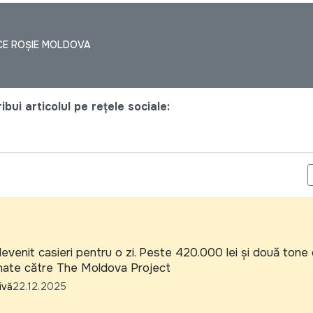
CE ROȘIE MOLDOVA
bui articolul pe rețele sociale:
SISTANT TO THE AMBASSADOR (EMBASSY OF IRELAND IN CHIȘIN
evenit casieri pentru o zi. Peste 420.000 lei și două tone
onate către The Moldova Project
ivă
22.12.2025