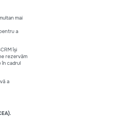
imultan mai
 pentru a
SCRM își
, ne rezervăm
e în cadrul
ivă a
CEA).