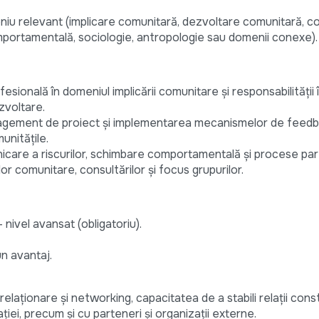
eniu relevant (implicare comunitară, dezvoltare comunitară, 
mportamentală, sociologie, antropologie sau domenii conexe).
sională în domeniul implicării comunitare și responsabilității 
zvoltare.
agement de proiect și implementarea mecanismelor de feed
unitățile.
nicare a riscurilor, schimbare comportamentală și procese part
lor comunitare, consultărilor și focus grupurilor.
nivel avansat (obligatoriu).
n avantaj.
relaționare și networking, capacitatea de a stabili relații con
ției, precum și cu parteneri și organizații externe.