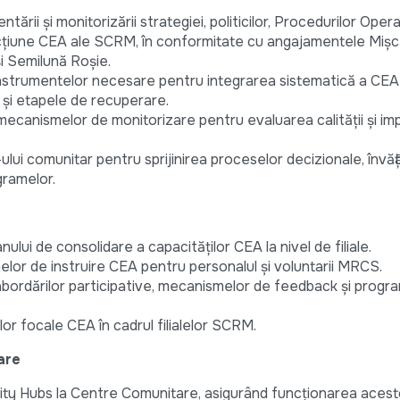
ării și monitorizării strategiei, politicilor, Procedurilor Oper
acțiune CEA ale SCRM, în conformitate cu angajamentele Mișcă
i Semilună Roșie.
instrumentelor necesare pentru integrarea sistematică a CEA 
ă și etapele de recuperare.
 mecanismelor de monitorizare pentru evaluarea calității și im
lui comunitar pentru sprijinirea proceselor decizionale, învăță
gramelor.
ului de consolidare a capacităților CEA la nivel de filiale.
elor de instruire CEA pentru personalul și voluntarii MRCS.
ea abordărilor participative, mecanismelor de feedback și progra
or focale CEA în cadrul filialelor SCRM.
are
nity Hubs la Centre Comunitare, asigurând funcționarea aces