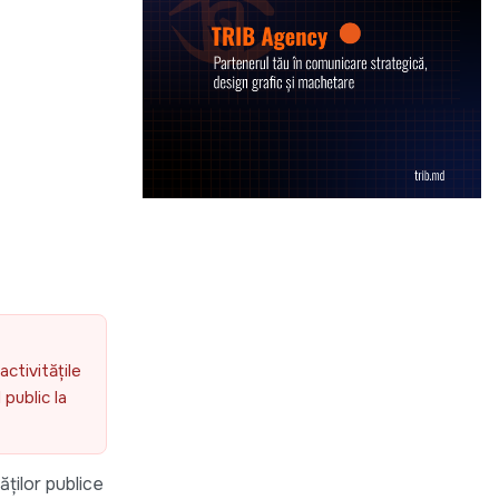
activitățile
public la
ților publice