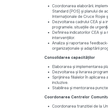
Coordonarea elaborării, implement
Standard (POS) și planului de 
Internaționale de Cruce Roșie ș
Dezvoltarea cadrului CEA și a 
programele, situațiile de urgenț
Definirea indicatorilor CEA și a
intervențiilor.
Analiza și raportarea feedback-u
organizaționale și adaptării pro
Consolidarea capacităților
Elaborarea și implementarea plan
Dezvoltarea și livrarea program
Sprijinirea filialelor în aplicar
incluzive.
Stabilirea și mentorarea punctel
Coordonarea Centrelor Comunit
Coordonarea tranziției de la U