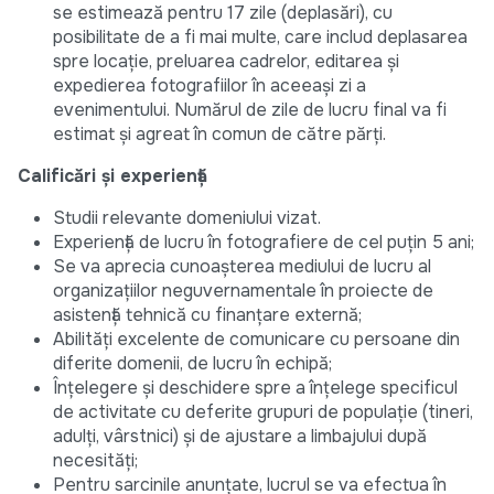
se estimează pentru 17 zile (deplasări), cu
posibilitate de a fi mai multe, care includ deplasarea
spre locație, preluarea cadrelor, editarea și
expedierea fotografiilor în aceeași zi a
evenimentului. Numărul de zile de lucru final va fi
estimat și agreat în comun de către părți.
Calificări și experiență
Studii relevante domeniului vizat.
Experiență de lucru în fotografiere de cel puțin 5 ani;
Se va aprecia cunoașterea mediului de lucru al
organizațiilor neguvernamentale în proiecte de
asistență tehnică cu finanțare externă;
Abilități excelente de comunicare cu persoane din
diferite domenii, de lucru în echipă;
Înțelegere și deschidere spre a înțelege specificul
de activitate cu deferite grupuri de populație (tineri,
adulți, vârstnici) și de ajustare a limbajului după
necesități;
Pentru sarcinile anunțate, lucrul se va efectua în