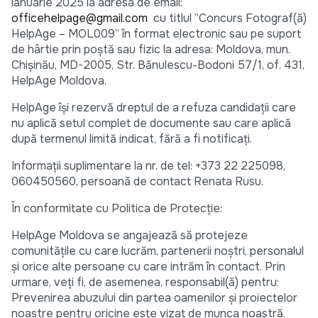
ianuarie 2025 la adresa de email:
officehelpage@gmail.com
cu titlul ”Concurs Fotograf(ă)
HelpAge – MOL009” în format electronic sau pe suport
de hârtie prin poștă sau fizic la adresa: Moldova, mun.
Chișinău, MD-2005, Str. Bănulescu-Bodoni 57/1, of. 431,
HelpAge Moldova.
HelpAge își rezervă dreptul de a refuza candidații care
nu aplică setul complet de documente sau care aplică
după termenul limită indicat, fără a fi notificați.
Informații suplimentare la nr. de tel: +373 22 225098,
060450560, persoană de contact Renata Rusu.
În conformitate cu Politica de Protecție:
HelpAge Moldova se angajează să protejeze
comunitățile cu care lucrăm, partenerii noștri, personalul
și orice alte persoane cu care intrăm în contact. Prin
urmare, veți fi, de asemenea, responsabil(ă) pentru:
Prevenirea abuzului din partea oamenilor și proiectelor
noastre pentru oricine este vizat de munca noastră.