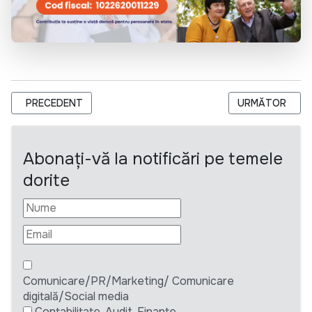
ARTICOL PRECEDENT: HELPAGE MOLDOVA ANGAJEAZĂ O COMPA
ARTICOLUL URM
PRECEDENT
URMĂTOR
Abonați-vă la notificări pe temele
dorite
Comunicare/PR/Marketing/ Comunicare
digitală/Social media
Contabilitate, Audit, Finante