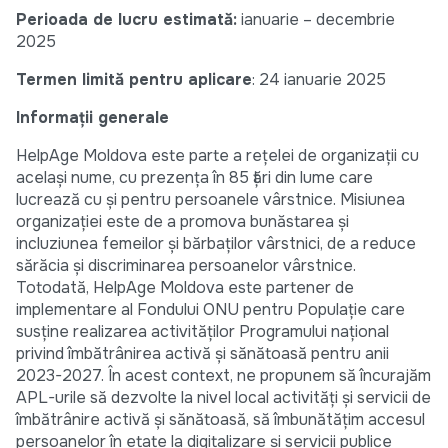
Perioada de lucru estimată:
ianuarie – decembrie
2025
Termen limită pentru aplicare
: 24 ianuarie 2025
Informații generale
HelpAge Moldova este parte a rețelei de organizații cu
același nume, cu prezența în 85 țări din lume care
lucrează cu și pentru persoanele vârstnice. Misiunea
organizației este de a promova bunăstarea și
incluziunea femeilor și bărbaților vârstnici, de a reduce
sărăcia și discriminarea persoanelor vârstnice.
Totodată, HelpAge Moldova este partener de
implementare al Fondului ONU pentru Populație care
susține realizarea activităților Programului național
privind îmbătrânirea activă şi sănătoasă pentru anii
2023-2027. În acest context, ne propunem să încurajăm
APL-urile să dezvolte la nivel local activități și servicii de
îmbătrânire activă și sănătoasă, să îmbunătățim accesul
persoanelor în etate la digitalizare și servicii publice