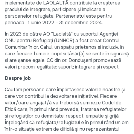
implementate de LAOLALTĂ contribuie la creșterea
gradului de integrare, participare și implicare a
persoanelor refugiate. Parteneriatul este pentru
perioada 1 iunie 2022 – 31 decembrie 2024.
În 2023 de către AO “Laolaltă” cu suportul Agenției
ONU pentru Refugiați (UNHCR) a fost creat Centrul
Comunitar în or. Cahul, un spațiu prietenos și incluziv, în
care fiecare femeie, copil și tânăr(ă) se simte în siguranță
și are șanse egale. CC din or. Dondușeni promovează
valori precum: egalitate; suport; integrare și respect.
Despre job
Căutăm persoane care împărtășesc valorile noastre și
care vor contribui la dezvoltarea inițiativei. Fiecare
viitor/oare angajat/ă va trebui să semneze Codul de
Etică care, în primul rând prevede, tratarea refugiatelor
și refugiaților cu demnitate, respect, empatie și grijă.
Înțelegând că refugiata/refugiatul e în primul rând un om
într-o situație extrem de dificilă și nu reprezentantul