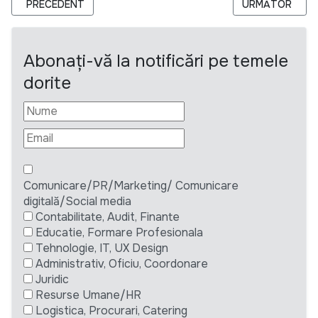
ARTICOL PRECEDENT: WINE INDUSTRY BUSINESS DEVELOPME
ARTICOLUL UR
PRECEDENT
URMĂTOR
Abonați-vă la notificări pe temele
dorite
Comunicare/PR/Marketing/ Comunicare
digitală/Social media
Contabilitate, Audit, Finante
Educatie, Formare Profesionala
Tehnologie, IT, UX Design
Administrativ, Oficiu, Coordonare
Juridic
Resurse Umane/HR
Logistica, Procurari, Catering