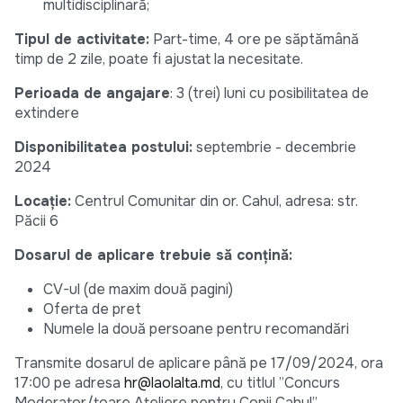
multidisciplinară;
Tipul de activitate:
Part-time, 4 ore pe săptămână
timp de 2 zile, poate fi ajustat la necesitate.
Perioada de angajare
: 3 (trei) luni cu posibilitatea de
extindere
Disponibilitatea postului:
septembrie - decembrie
2024
Locație:
Centrul Comunitar din or. Cahul, adresa: str.
Păcii 6
Dosarul de aplicare trebuie să conțină:
CV-ul (de maxim două pagini)
Oferta de pret
Numele la două persoane pentru recomandări
Transmite dosarul de aplicare până pe 17/09/2024, ora
17:00 pe adresa
hr@laolalta.md
, cu titlul ”Concurs
Moderator/toare Ateliere pentru Copii Cahul”