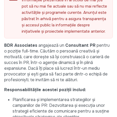
Informațiile prezentate în articolul de mai jos
pot să nu mai fie actuale sau să nu mai reflecte
activitățile și programele curente. Anunțul este
păstrat în arhivă pentru a asigura transparența
și accesul public la informațiile despre
inițiativele și proiectele implementate anterior.
BDR Associates
angajează un
Consultant PR
pentru
o poziție full-time. Căutăm o persoană creativă și
motivată, care dorește să își construiască o carieră de
succes în PR, într-o agenție dinamică și în plină
expansiune. Dacă îți place să lucrezi într-un mediu
provocator și ești gata să faci parte dintr-o echipă de
profesioniști, te invităm să ni te alături.
Responsabilitățile acestei poziții includ:
Planificarea și implementarea strategiilor și
campaniilor de PR: Dezvoltarea și execuția unor
strategii eficiente de comunicare pentru a susține
obiectivele strategice ale clienților.