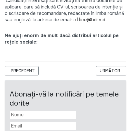
Candidații interesați sunt invitați să trimită dosarele de
aplicare, care să includă CV-ul, scrisoarea de intenție și
o scrisoare de recomandare, redactate în limba română
sau engleză, la adresa de email:
office@bdr.md.
Ne ajuți enorm de mult dacă distribui articolul pe
rețele sociale:
ARTICOL PRECEDENT: CERERE PENTRU DEPUNEREA SCRISORII 
ARTICOLUL UR
PRECEDENT
URMĂTOR
Abonați-vă la notificări pe temele
dorite