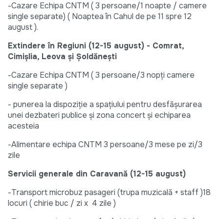
-Cazare Echipa CNTM ( 3 persoane/1 noapte / camere
single separate) ( Noaptea în Cahul de pe 11 spre 12
august ).
Extindere în Regiuni (12-15 august) - Comrat,
Cimișlia, Leova și Șoldănești
-Cazare Echipa CNTM ( 3 persoane/3 nopți camere
single separate )
- punerea la dispoziție a spațiului pentru desfășurarea
unei dezbateri publice și zona concert și echiparea
acesteia
-Alimentare echipa CNTM 3 persoane/3 mese pe zi/3
zile
Servicii generale din Caravană (12-15 august)
-Transport microbuz pasageri (trupa muzicală + staff )18
locuri ( chirie buc / zi x 4 zile )