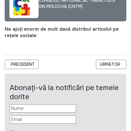
CONSILIUL NATIONAL AL TINERETULUI
DIN MOLDOVA (CNTM)
Ne ajuți enorm de mult dacă distribui articolul pe
rețele sociale:
ARTICOL PRECEDENT: EXTINDERE TERMEN. PROJECT HOPE -
ARTICOLUL URM
PRECEDENT
URMĂTOR
Abonați-vă la notificări pe temele
dorite