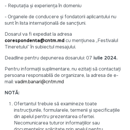
- Reputația și experiența în domeniu
- Organele de conducere și fondatorii aplicantului nu
sunt în lista internațională de sancțiuni.
Dosarul va fi expediat la adresa
corespondenta@cntm.md
cu mențiunea „Festivalul
Tineretului” în subiectul mesajului.
Deadline pentru depunerea dosarului: 07
iulie 2024.
Pentru informații suplimentare, nu ezitați să contactați
persoana responsabilă de organizare, la adresa de e-
mail:
vadim.banari@cntm.md
NOTĂ:
Ofertantul trebuie să examineze toate
instrucțiunile, formularele, termenii și specificațiile
din apelul pentru prezentarea ofertei.
Necomunicarea tuturor informațiilor sau
documentelor solicitate prin apelul pentru