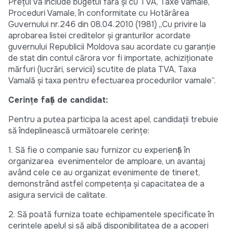
Prețul va include bugetul fără și cu TVA, Taxe Vamale,
Proceduri Vamale, în conformitate cu Hotărârea
Guvernului nr.246 din 08.04.2010 (1981) „Cu privire la
aprobarea listei creditelor și granturilor acordate
guvernului Republicii Moldova sau acordate cu garanție
de stat din contul cărora vor fi importate, achiziționate
mărfuri (lucrări, servicii) scutite de plata TVA, Taxa
Vamală și taxa pentru efectuarea procedurilor vamale”.
Cerințe față de candidat:
Pentru a putea participa la acest apel, candidații trebuie
să îndeplinească următoarele cerințe:
1. Să fie o companie sau furnizor cu experiență în
organizarea evenimentelor de amploare, un avantaj
având cele ce au organizat evenimente de tineret,
demonstrând astfel competența și capacitatea de a
asigura servicii de calitate.
2. Să poată furniza toate echipamentele specificate în
cerințele apelul și să aibă disponibilitatea de a acoperi