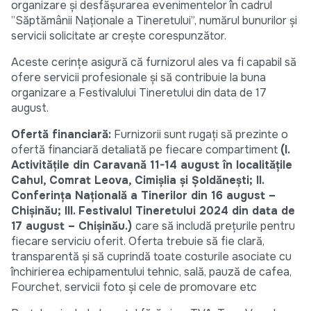
organizare și desfășurarea evenimentelor în cadrul
”Săptămânii Naționale a Tineretului”, numărul bunurilor și
servicii solicitate ar crește corespunzător.
Aceste cerințe asigură că furnizorul ales va fi capabil să
ofere servicii profesionale și să contribuie la buna
organizare a Festivalului Tineretului din data de 17
august.
Ofertă financiară:
Furnizorii sunt rugați să prezinte o
ofertă financiară detaliată pe fiecare compartiment
(I.
Activitățile din Caravană 11-14 august în localitățile
Cahul, Comrat Leova, Cimișlia și Șoldănești; II.
Conferința Națională a Tinerilor din 16 august –
Chișinău; III. Festivalul Tineretului 2024 din data de
17 august – Chișinău.)
care să includă prețurile pentru
fiecare serviciu oferit. Oferta trebuie să fie clară,
transparentă și să cuprindă toate costurile asociate cu
închirierea echipamentului tehnic, sală, pauză de cafea,
Fourchet, servicii foto și cele de promovare etc