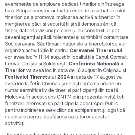
evenimente de amploare dedicat tinerilor din întreaga
țară. Scopul acestor activități este de a sărbători rolul
tinerilor, de a promova implicarea activă a tinerilor în
menținerea păcii și securității și să demonstrăm că
tinerii, datorită viziunii pe care și-au construit-o, pot
deveni agenți ai păcii, toleranței și schimbării comunitare.
Sub paravana Săptămânii naționale a tineretului se vor
organiza activitățile în cadrul
Caravanei Tineretului
vor avea loc în 11-14 august în localitățile Cahul, Comrat,
Leova, Cimișlia și Șoldănești;
Conferința Națională a
Tinerilor
va avea loc în data de 16 august în Chișinău și
Festivalul Tineretului 2024
în data de 17 august va
avea loc la fel în Chișinău și se așteaptă să adune un
număr semnificativ de tineri și participanți din toată
Moldova. În acest sens CNTM prin prezenta invită toți
furnizorii interesați să participe la acest Apel Public
pentru închirierea serviciilor de echipament și logistică
necesare pentru desfășurarea tuturor acestor
activități.
Scopul acestui apel este de a selecta un furnizor de