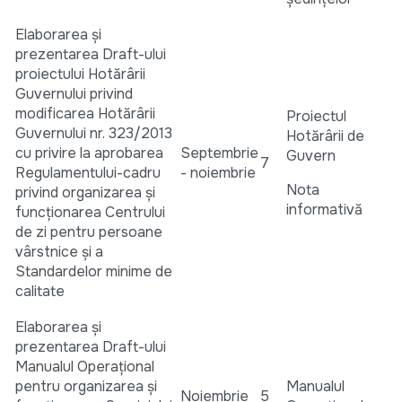
Elaborarea și
prezentarea Draft-ului
proiectului Hotărârii
Guvernului privind
modificarea Hotărârii
Proiectul
Guvernului nr. 323/2013
Hotărârii de
cu privire la aprobarea
Septembrie
Guvern
7
Regulamentului-cadru
- noiembrie
Nota
privind organizarea şi
informativă
funcționarea Centrului
de zi pentru persoane
vârstnice şi a
Standardelor minime de
calitate
Elaborarea și
prezentarea Draft-ului
Manualul Operațional
pentru organizarea și
Manualul
Noiembrie
5