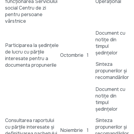
funcționarea Serviciului
Operațional
social Centru de zi
pentru persoane
vârstnice
Document cu
notițe din
Participarea la ședințele
timpul
de lucru cu părțile
ședințelor
Octombrie
1
interesate pentru a
Sinteza
documenta propunerile
propunerilor și
recomandărilor
Document cu
notițe din
timpul
ședințelor
Consultarea raportului
Sinteza
cu părțile interesate și
propunerilor și
Noiembrie
1
definitivarea pachetului
recomandărilor