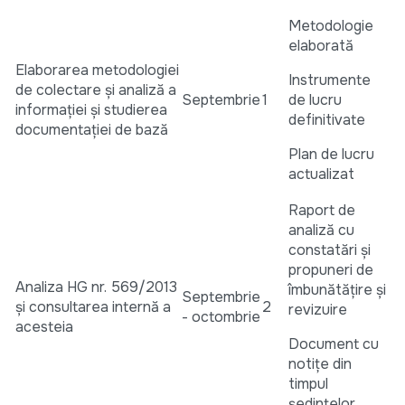
Metodologie
elaborată
Elaborarea metodologiei
Instrumente
de colectare și analiză a
Septembrie
1
de lucru
informației și studierea
definitivate
documentației de bază
Plan de lucru
actualizat
Raport de
analiză cu
constatări și
propuneri de
Analiza HG nr. 569/2013
îmbunătățire și
Septembrie
și consultarea internă a
2
revizuire
- octombrie
acesteia
Document cu
notițe din
timpul
ședințelor