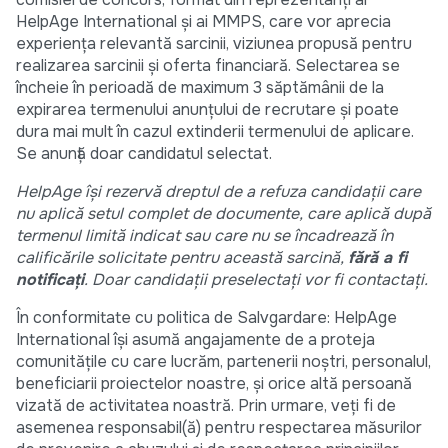
HelpAge International și ai MMPS, care vor aprecia
experiența relevantă sarcinii, viziunea propusă pentru
realizarea sarcinii și oferta financiară. Selectarea se
încheie în perioadă de maximum 3 săptămânii de la
expirarea termenului anunțului de recrutare și poate
dura mai mult în cazul extinderii termenului de aplicare.
Se anunță doar candidatul selectat.
HelpAge își rezervă dreptul de a refuza candidații care
nu aplică setul complet de documente, care aplică după
termenul limită indicat sau care nu se încadrează în
calificările solicitate pentru această sarcină,
fără a fi
notificați
. Doar candidații preselectați vor fi contactați.
În conformitate cu politica de Salvgardare: HelpAge
International își asumă angajamente de a proteja
comunitățile cu care lucrăm, partenerii noștri, personalul,
beneficiarii proiectelor noastre, și orice altă persoană
vizată de activitatea noastră. Prin urmare, veți fi de
asemenea responsabil(ă) pentru respectarea măsurilor