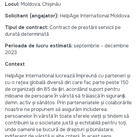
Locul:
Moldova, Chișinău
Solicitant (angajator):
HelpAge International Moldova
Tipul de contract:
Contract de prestării servicii pe
durată determinată
Perioada de lucru estimată:
septembrie – decembrie
2023
Context
HelpAge International lucrează împreună cu parteneri și
cu o rețea globală diversă din care fac parte peste 150
de organizații din 85 de țări, acordând suport pentru
milioane de persoane în vârstă să trăiască în siguranță,
demn, activ și sănătos. Prin parteneriatele și colaborările
noastre ne propunem să asigurăm includerea
persoanelor în vârstă în toate sferele vieții și tindem să
contribuim la o societate justă și echitabilă pentru toți,
unde oamenii se bucură de drepturi și bunăstare,
indiferent de vârstă și alte criterii. În acest sens,