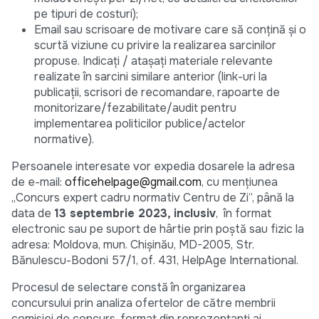
pe tipuri de costuri);
Email sau scrisoare de motivare care să conțină și o
scurtă viziune cu privire la realizarea sarcinilor
propuse. Indicați / atașați materiale relevante
realizate în sarcini similare anterior (link-uri la
publicații, scrisori de recomandare, rapoarte de
monitorizare/fezabilitate/audit pentru
implementarea politicilor publice/actelor
normative).
Persoanele interesate vor expedia dosarele la adresa
de e-mail:
officehelpage@gmail.com
, cu mențiunea
„Concurs expert cadru normativ Centru de Zi”, până la
data de
13 septembrie 2023, inclusiv
, în format
electronic sau pe suport de hârtie prin poștă sau fizic la
adresa: Moldova, mun. Chișinău, MD-2005, Str.
Bănulescu-Bodoni 57/1, of. 431, HelpAge International.
Procesul de selectare constă în organizarea
concursului prin analiza ofertelor de către membrii
comisiei de concurs, format din reprezentanți ai