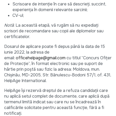
Scrisoare de intenție în care să descrieți, succint,
experiența în domenii relevante sarcinii;
CV-ul;
Notă
: La această etapă, vă rugăm să nu expediați
scrisori de recomandare sau copii ale diplomelor sau
certificatelor.
Dosarul de aplicare poate fi depus până la data de 15
iunie 2022, la adresa de
email:
officehelpage@gmail.com
cu titlul ”Concurs Ofițer
de Protecție”, în format electronic sau pe suport de
hârtie prin poștă sau fizic la adresa: Moldova, mun.
Chișinău, MD-2005, Str. Bănulescu-Bodoni 57/1, of. 431,
HelpAge International.
HelpAge își rezervă dreptul de a refuza candidații care
nu aplică setul complet de documente, care aplică după
termenul limită indicat sau care nu se încadrează în
calificările solicitate pentru această funcție, fără a fi
notificați.