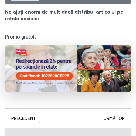
Ne ajuți enorm de mult dacă distribui articolul pe
rețele sociale:
Promo gratuit
ARTICOL PRECEDENT: TERMEN EXTINS: A.O. CENTRUL DE DR
ARTICOLUL URM
PRECEDENT
URMĂTOR