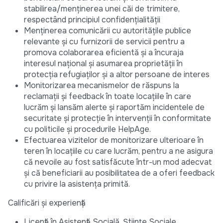
stabilirea/menținerea unei căi de trimitere,
respectând principiul confidențialității
Menținerea comunicării cu autoritățile publice
relevante și cu furnizorii de servicii pentru a
promova colaborarea eficientă și a încuraja
interesul național și asumarea proprietății în
protecția refugiaților și a altor persoane de interes
Monitorizarea mecanismelor de răspuns la
reclamații și feedback în toate locațiile în care
lucrăm și lansăm alerte și raportăm incidentele de
securitate și protecție în intervenții în conformitate
cu politicile și procedurile HelpAge.
Efectuarea vizitelor de monitorizare ulterioare în
teren în locațiile cu care lucrăm, pentru a ne asigura
că nevoile au fost satisfăcute într-un mod adecvat
și că beneficiarii au posibilitatea de a oferi feedback
cu privire la asistența primită.
Calificări și experiență
Licență în Asistență Socială, Științe Sociale,