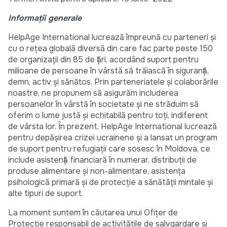
Informații generale
HelpAge International lucrează împreună cu parteneri și
cu o rețea globală diversă din care fac parte peste 150
de organizații din 85 de țări, acordând suport pentru
milioane de persoane în vârstă să trăiască în siguranță,
demn, activ și sănătos. Prin parteneriatele și colaborările
noastre, ne propunem să asigurăm includerea
persoanelor în vârstă în societate și ne străduim să
oferim o lume justă și echitabilă pentru toți, indiferent
de vârsta lor. În prezent, HelpAge International lucrează
pentru depășirea crizei ucrainene și a lansat un program
de suport pentru refugiații care sosesc în Moldova, ce
include asistență financiară în numerar, distribuții de
produse alimentare și non-alimentare, asistența
psihologică primară și de protecție a sănătății mintale și
alte tipuri de suport.
La moment suntem în căutarea unui Ofițer de
Protecție responsabil de activitățile de salvgardare și