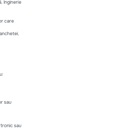
, Inginerie
or care
 anchetei,
u:
or sau
ctronic sau