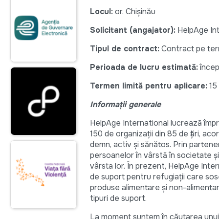
Locul:
or. Chișinău
Solicitant (angajator):
HelpAge Int
Tipul de contract:
Contract pe term
Perioada de lucru estimată:
încep
Termen limită pentru aplicare:
15
Informații generale
HelpAge International lucrează împr
150 de organizații din 85 de țări, ac
demn, activ și sănătos. Prin partene
persoanelor în vârstă în societate și
vârsta lor. În prezent, HelpAge Inte
de suport pentru refugiații care sose
produse alimentare și non-alimentare,
tipuri de suport.
La moment suntem în căutarea unu