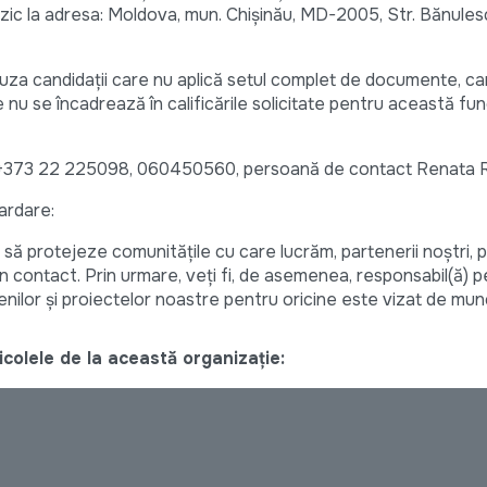
fizic la adresa: Moldova, mun. Chișinău, MD-2005, Str. Bănule
fuza candidații care nu aplică setul complet de documente, ca
 nu se încadrează în calificările solicitate pentru această func
tel: +373 22 225098, 060450560, persoană de contact Renata 
ardare:
ă protejeze comunitățile cu care lucrăm, partenerii noștri, p
n contact. Prin urmare, veți fi, de asemenea, responsabil(ă) p
nilor și proiectelor noastre pentru oricine este vizat de mun
colele de la această organizație: