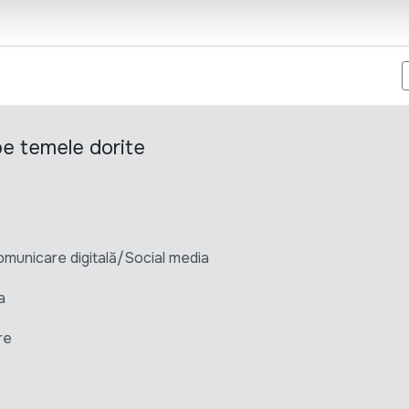
ERNATIONAL ANGAJEAZĂ OFIȚER DE PROTECȚIE
 pe temele dorite
unicare digitală/Social media
a
re