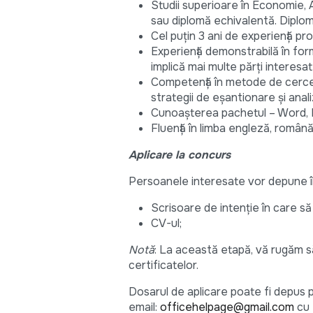
Studii superioare în Economie, Ad
sau diplomă echivalentă. Diplo
Cel puțin 3 ani de experiență pr
Experiență demonstrabilă în for
implică mai multe părți interesat
Competență în metode de cercetar
strategii de eșantionare și anali
Cunoașterea pachetul – Word, E
Fluență în limba engleză, română,
Aplicare la concurs
Persoanele interesate vor depune în
Scrisoare de intenție în care să 
CV-ul;
Notă
: La această etapă, vă rugăm s
certificatelor.
Dosarul de aplicare poate fi depus 
email:
officehelpage@gmail.com
cu 