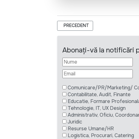
ARTICOL PRECEDENT: HELPAGE INT
PRECEDENT
Abonați-vă la notificări
Comunicare/PR/Marketing/ Com
Contabilitate, Audit, Finante
Educatie, Formare Profesional
Tehnologie, IT, UX Design
Administrativ, Oficiu, Coordona
Juridic
Resurse Umane/HR
Logistica, Procurari, Catering