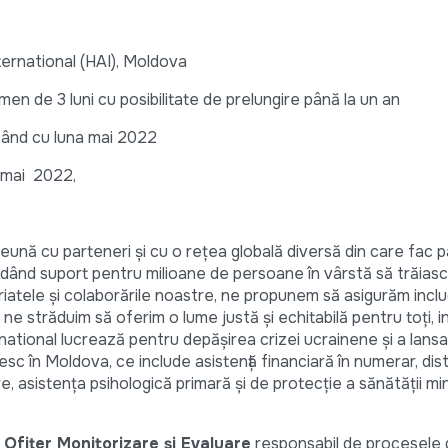
ernational (HAI), Moldova
en de 3 luni cu posibilitate de prelungire până la un an
ând cu luna mai 2022
 mai 2022,
eună cu parteneri și cu o rețea globală diversă din care fac 
ordând suport pentru milioane de persoane în vârstă să trăiască
riatele și colaborările noastre, ne propunem să asigurăm incl
 ne străduim să oferim o lume justă și echitabilă pentru toți, 
rnational lucrează pentru depășirea crizei ucrainene și a lans
sc în Moldova, ce include asistență financiară în numerar, distr
 asistența psihologică primară și de protecție a sănătății mint
i
Ofițer Monitorizare și Evaluare
responsabil de procesele