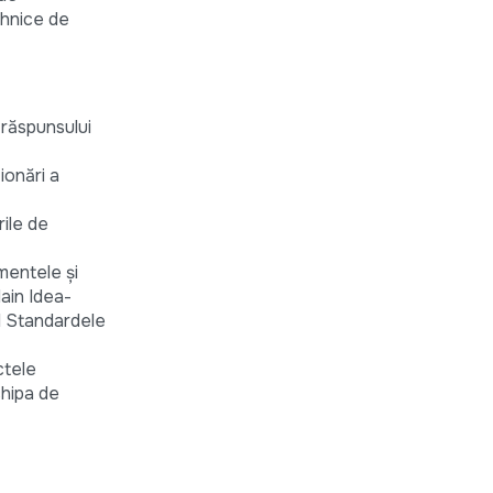
ehnice de
 răspunsului
ionări a
rile de
umentele și
Main Idea-
al Standardele
ctele
chipa de