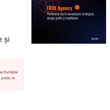
 și
activitățile
public la