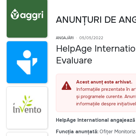
ANUNȚURI DE AN
ANGAJĂRI
05/05/2022
HelpAge Internatio
Evaluare
Acest anunț este arhivat.
Informațiile prezentate în ar
și programele curente. Anunțu
informațiile despre inițiativ
HelpAge International angajează 
Funcția anunțată:
Ofițer Monitoriz