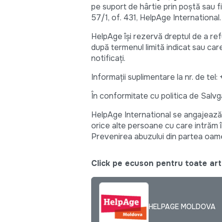
pe suport de hârtie prin poștă sau 
57/1, of. 431, HelpAge International.
HelpAge își rezervă dreptul de a re
după termenul limită indicat sau care
notificați.
Informații suplimentare la nr. de 
În conformitate cu politica de Salvg
HelpAge International se angajează s
orice alte persoane cu care intrăm î
Prevenirea abuzului din partea oame
Click pe ecuson pentru toate arti
HELPAGE MOLDOVA