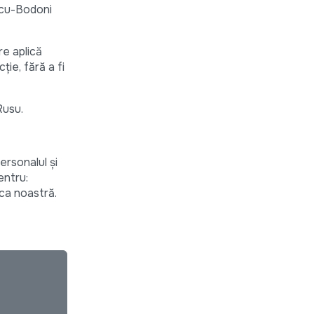
scu-Bodoni
re aplică
ție, fără a fi
Rusu.
ersonalul și
entru:
ca noastră.