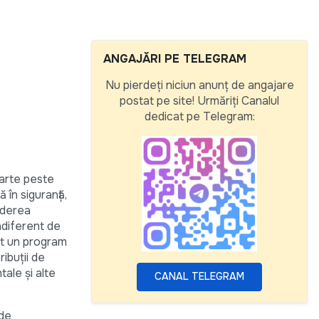
ANGAJĂRI PE TELEGRAM
Nu pierdeți niciun anunț de angajare
postat pe site! Urmăriți Canalul
dedicat pe Telegram:
parte peste
 în siguranță,
uderea
indiferent de
at un program
ibuții de
ale și alte
CANAL TELEGRAM
 de