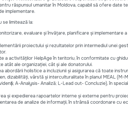
pentru răspunsul umanitar în Moldova, capabil să ofere date t
i de implementare.
u se limitează la:
itorizare, evaluare și învățare, planificare și implementare a
ementării proiectului și rezultatelor prin intermediul unei gest
or.
 a activităților HelpAge în teritoriu, în conformitate cu ghidu
e atât ale organizației, cât și ale donatorului.
 abordării holistice a incluziunii și asigurarea că toate instr
en, dizabilități, vârstă și interculturalitate în planul MEAL (M-
vidență; A-Analysis- Analiză; L-Lead out- Concluzie), în speci
rea și expedierea rapoartelor interne și externe pentru proie
zentarea de analize de informații, în strânsă coordonare cu e