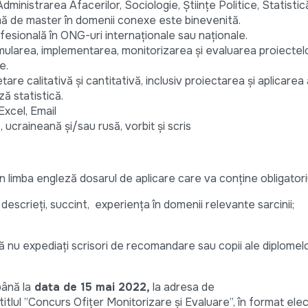
ministrarea Afacerilor, Sociologie, Științe Politice, Statistică
mă de master în domenii conexe este binevenită.
ofesională în ONG-uri internaționale sau naționale.
mularea, implementarea, monitorizarea și evaluarea proiectel
e.
e calitativă și cantitativă, inclusiv proiectarea și aplicarea
ză statistică.
xcel, Email
 ucraineană și/sau rusă, vorbit și scris
 limba engleză dosarul de aplicare care va conține obligatori
descrieți, succint, experiența în domenii relevante sarcinii;
ă nu expediați scrisori de recomandare sau copii ale diplomel
până la
data de 15 mai 2022,
la adresa de
titlul ”Concurs Ofițer Monitorizare și Evaluare”, în format ele