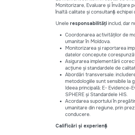
Monitorizare, Evaluare și Învățare 
înaltă calitate și consultanță echipe
Unele
responsabilități
includ, dar n
Coordonarea activităților de mon
umanitar în Moldova.
Monitorizarea și raportarea impl
datelor concepute corespunzăt
Asigurarea implementării corecte
acțiune și standardele de calitat
Abordări transversale: includerea
metodologiile sunt sensibile la g
Ideea principală; E- Evidence-E
SPHERE și Standardele HIS.
Acordarea suportului în pregăti
umanitare din regiune, prin pre
conducere.
Calificări și experiență