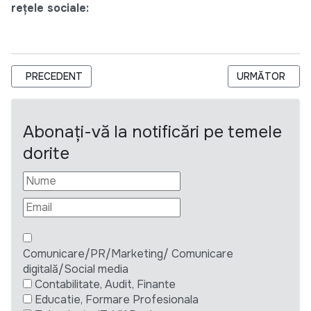
rețele sociale:
ARTICOL PRECEDENT: DIRECTOR OF OPERATIONS. USAID-FU
ARTICOLUL UR
PRECEDENT
URMĂTOR
Abonați-vă la notificări pe temele
dorite
Comunicare/PR/Marketing/ Comunicare
digitală/Social media
Contabilitate, Audit, Finante
Educatie, Formare Profesionala