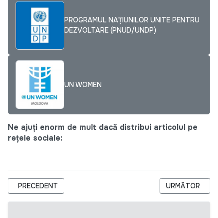
PROGRAMUL NAȚIUNILOR UNITE PENTRU
DEZVOLTARE (PNUD/UNDP)
UN WOMEN
Ne ajuți enorm de mult dacă distribui articolul pe
rețele sociale:
ARTICOL PRECEDENT: ASOCIAȚIA OBȘTEASCĂ ”NORD PRESS
ARTICOLUL URM
PRECEDENT
URMĂTOR