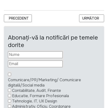
ARTICOL PRECEDENT: CALL FOR PROPOSALS: LOCAL EXPERT
ARTICOLUL URM
PRECEDENT
URMĂTOR
Abonați-vă la notificări pe temele
dorite
Comunicare/PR/Marketing/ Comunicare
digitală/Social media
Contabilitate, Audit, Finante
Educatie, Formare Profesionala
Tehnologie, IT, UX Design
Administrativ, Oficiu, Coordonare