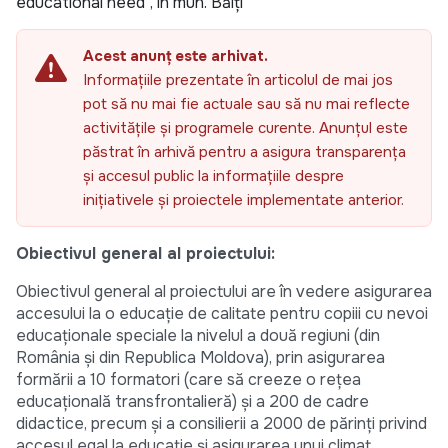
educational need”, în mun. Bălți
Acest anunț este arhivat.
Informațiile prezentate în articolul de mai jos
pot să nu mai fie actuale sau să nu mai reflecte
activitățile și programele curente. Anunțul este
păstrat în arhivă pentru a asigura transparența
și accesul public la informațiile despre
inițiativele și proiectele implementate anterior.
Obiectivul general al proiectului:
Obiectivul general al proiectului are în vedere asigurarea
accesului la o educaţie de calitate pentru copiii cu nevoi
educaţionale speciale la nivelul a două regiuni (din
România și din Republica Moldova), prin asigurarea
formării a 10 formatori (care să creeze o reţea
educaţională transfrontalieră) și a 200 de cadre
didactice, precum și a consilierii a 2000 de părinţi privind
accesul egal la educaţie și asigurarea unui climat