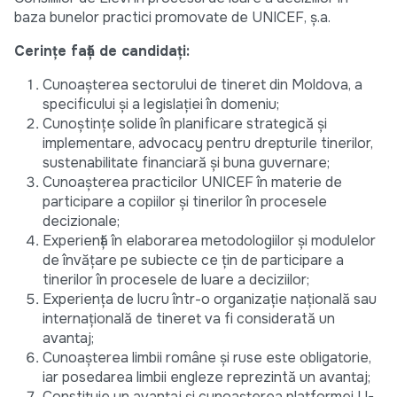
baza bunelor practici promovate de UNICEF, ș.a.
Cerințe față de candidați:
Cunoașterea sectorului de tineret din Moldova, a
specificului și a legislației în domeniu;
Cunoștințe solide în planificare strategică și
implementare, advocacy pentru drepturile tinerilor,
sustenabilitate financiară și buna guvernare;
Cunoașterea practicilor UNICEF în materie de
participare a copiilor și tinerilor în procesele
decizionale;
Experiență în elaborarea metodologiilor și modulelor
de învățare pe subiecte ce țin de participare a
tinerilor în procesele de luare a deciziilor;
Experiența de lucru într-o organizație națională sau
internațională de tineret va fi considerată un
avantaj;
Cunoașterea limbii române și ruse este obligatorie,
iar posedarea limbii engleze reprezintă un avantaj;
Constituie un avantaj și cunoașterea platformei U-