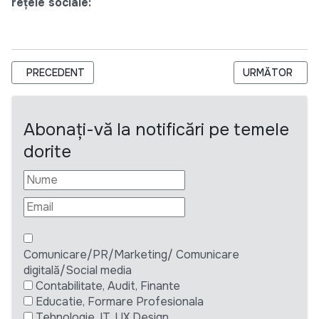
rețele sociale:
ARTICOL PRECEDENT: CONTABIL-ȘEF (CĂUȘENI)
ARTICOLUL URM
PRECEDENT
URMĂTOR
Abonați-vă la notificări pe temele
dorite
Comunicare/PR/Marketing/ Comunicare
digitală/Social media
Contabilitate, Audit, Finante
Educatie, Formare Profesionala
Tehnologie, IT, UX Design