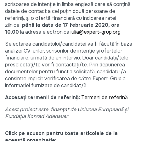
scrisoarea de intenție în limba engleză care să conțină
datele de contact a cel puțin două persoane de
referință, și o ofertă financiară cu indicarea ratei
zilnice,
până la data de 17 februarie 2020, ora
10.00
la adresa electronica
iulia@expert-grup.org
.
Selectarea candidatului/candidatei va fi făcută în baza
analizei CV-urilor, scrisorilor de intenție și ofertelor
financiare, urmată de un interviu. Doar candidații/tele
preselectați/te vor fi contactați/te. Prin depunerea
documentelor pentru funcția solicitată, candidatul/a
consimte implicit verificarea de către Expert-Grup a
informației furnizate de candidat/ă.
Accesați termenii de referință:
Termeni de referință
Acest proiect este finanțat de Uniunea Europeană și
Fundația Konrad Adenauer
Click pe ecuson pentru toate articolele de la
această organizație: