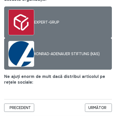
EXPERT-GRUP
KONRAD-ADENAUER STIFTUNG (KAS)
Ne ajuți enorm de mult dacă distribui articolul pe
rețele sociale:
ARTICOL PRECEDENT: FUNDAȚIA SOROS-MOLDOVA ANGAJEAZ
ARTICOLUL URM
PRECEDENT
URMĂTOR