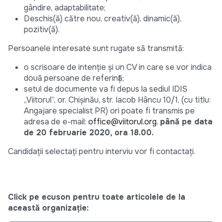
gândire, adaptabilitate;
Deschis(ă) către nou, creativ(ă), dinamic(ă),
pozitiv(ă).
Persoanele interesate sunt rugate să transmită:
o scrisoare de intenție și un CV in care se vor indica
două persoane de referință;
setul de documente va fi depus la sediul IDIS
„Viitorul”, or. Chișinău, str. Iacob Hâncu 10/1, (cu titlu:
Angajare specialist PR) ori poate fi transmis pe
adresa de e-mail:
office@viitorul.org
,
până pe data
de 20 februarie 2020, ora 18.00.
Candidații selectați pentru interviu vor fi contactați.
Click pe ecuson pentru toate articolele de la
această organizație: