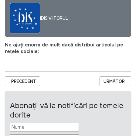
IDIS VIITORUL
Ne ajuți enorm de mult dacă distribui articolul pe
rețele sociale:
ARTICOL PRECEDENT: FUNDAȚIA DE BINEFACERE CARITAS
ARTICOLUL UR
PRECEDENT
URMĂTOR
Abonați-vă la notificări pe temele
dorite