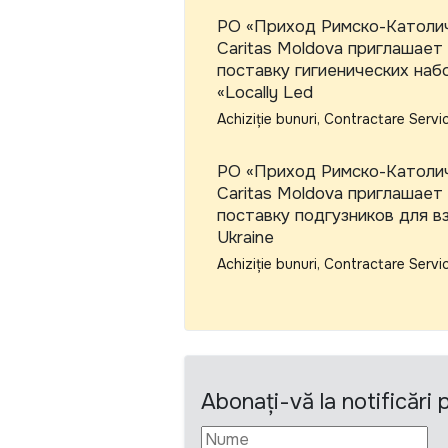
РО «Приход Римско-Католич
Caritas Moldova приглашает
поставку гигиенических наб
«Locally Led
Achiziție bunuri, Contractare Servic
РО «Приход Римско-Католич
Caritas Moldova приглашает
поставку подгузников для вз
Ukraine
Achiziție bunuri, Contractare Servic
Abonați-vă la notificări