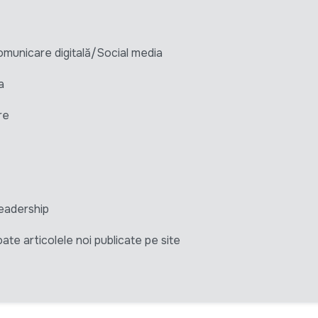
unicare digitală/Social media
a
re
eadership
ate articolele noi publicate pe site