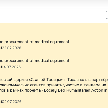
 РИМСКО-КАТОЛИЧЕСКОЙ ЦЕРКВИ «СВЯТОЙ ТРОИЦЫ» Г. ТИРАСП
he procurement of medical equipment
ii
22.07.2026
he procurement of medical equipment
ii
14.07.2026
еской Церкви «Святой Троицы» г. Тирасполь в партнёр
 экономических агентов принять участие в тендере на
в в рамках проекта «Locally Led Humanitarian Action in
ii
02.07.2026