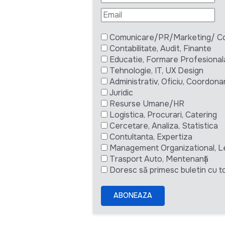
Comunicare/PR/Marketing/ Com
Contabilitate, Audit, Finante
Educatie, Formare Profesional
Tehnologie, IT, UX Design
Administrativ, Oficiu, Coordona
Juridic
Resurse Umane/HR
Logistica, Procurari, Catering
Cercetare, Analiza, Statistica
Contultanta, Expertiza
Management Organizational, L
Trasport Auto, Mentenanță
Doresc să primesc buletin cu to
ABONEAZA