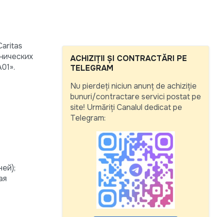
aritas
енических
ACHIZIȚII ȘI CONTRACTĂRI PE
01».
TELEGRAM
Nu pierdeți niciun anunț de achiziție
bunuri/contractare servici postat pe
site! Urmăriți Canalul dedicat pe
Telegram:
ней);
ая