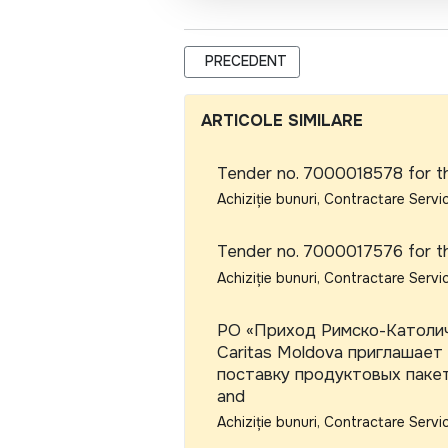
ARTICOL PRECEDENT: РО «ПРИХОД
PRECEDENT
ARTICOLE SIMILARE
Tender no. 7000018578 for t
Achiziție bunuri, Contractare Servic
Tender no. 7000017576 for t
Achiziție bunuri, Contractare Servic
РО «Приход Римско-Католич
Caritas Moldova приглашает
поставку продуктовых пакето
and
Achiziție bunuri, Contractare Servic