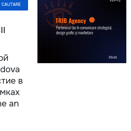
CAUTARE
II
ой
ldova
тие в
амках
ne an