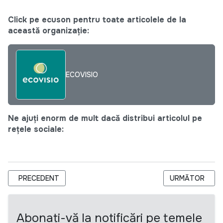
Click pe ecuson pentru toate articolele de la
această organizație:
ECOVISIO
Ne ajuți enorm de mult dacă distribui articolul pe
rețele sociale:
ARTICOL PRECEDENT: APEL MENTORI/MENTORE PENTRU HACKAT
ARTICOLUL URM
PRECEDENT
URMĂTOR
Abonați-vă la notificări pe temele