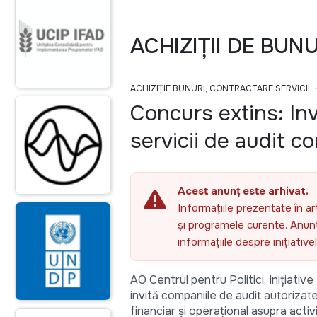
ACHIZIȚII DE BUN
ACHIZIȚIE BUNURI, CONTRACTARE SERVICII
Concurs extins: Inv
servicii de audit c
Acest anunț este arhivat.
Informațiile prezentate în ar
și programele curente. Anunțu
informațiile despre inițiativ
AO Centrul pentru Politici, Inițiati
invită companiile de audit autorizat
financiar și operațional asupra activi