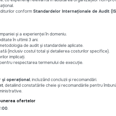
ațional.
uditurilor conform
Standardelor Internaționale de Audit (I
paniei și a experienței în domeniu.
itate în ultimii 3 ani.
etodologia de audit și standardele aplicate.
tă (inclusiv costul total și detalierea costurilor specifice).
rilor implicați.
i pentru respectarea termenului de execuție.
 și operațional
, incluzând concluzii și recomandări.
nt
, detaliind constatările cheie și recomandările pentru îmbun
ministrative.
punerea ofertelor
7:00
.