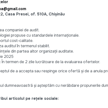
elor
rma@gmail.com
22, Casa Presei, of. 510A, Chișinău
rea companiei de audit.
ogiei propuse cu standardele internaționale.
ortul cost-calitate.
a auditul în termenul stabilit.
nțele din partea altor organizații auditate.
ie 2025
:
În termen de 2 zile lucrătoare de la evaluarea ofertelor.
eptul de a accepta sau respinge orice ofertă și de a anula p
sul dumneavoastră și așteptăm cu nerăbdare propunerile du
bui articolul pe rețele sociale: