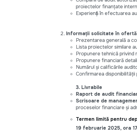
proiectelor finanțate intern
Experiență în efectuarea a
Informații solicitate în ofertă
Prezentarea generală a com
Lista proiectelor similare aud
Propunere tehnică privind m
Propunere financiară detalia
Numărul și calificările audito
Confirmarea disponibilități
3. Livrabile
Raport de audit financiar
Scrisoare de manageme
proceselor financiare și ad
Termen limită pentru de
19 februarie 2025, ora 1