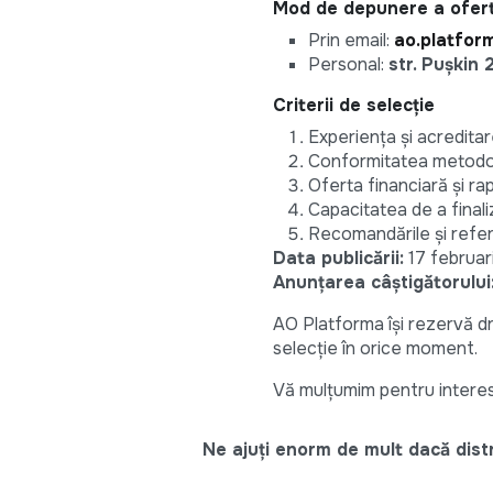
Mod de depunere a ofert
Prin email:
ao.platfo
Personal:
str. Pușkin 
Criterii de selecție
Experiența și acredita
Conformitatea metodol
Oferta financiară și rap
Capacitatea de a finaliz
Recomandările și referi
Data
publicării:
17 februar
Anunțarea câștigătorului
AO Platforma își rezervă dr
selecție în orice moment.
Vă mulțumim pentru intere
Ne ajuți enorm de mult dacă distri