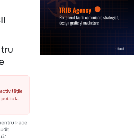
II
ntru
le
activitățile
public la
a pentru Pace
udit
.0: