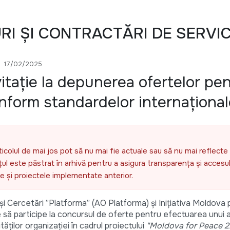
URI ȘI CONTRACTĂRI DE SERVIC
17/02/2025
itație la depunerea ofertelor pe
onform standardelor internaționa
ticolul de mai jos pot să nu mai fie actuale sau să nu mai reflecte 
l este păstrat în arhivă pentru a asigura transparența și accesul 
ele și proiectele implementate anterior.
ve și Cercetări ”Platforma” (AO Platforma) și Inițiativa Moldov
e să participe la concursul de oferte pentru efectuarea unui a
tăților organizației în cadrul proiectului
"Moldova for Peace 2