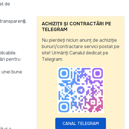
țat de
 transparență,
ACHIZIȚII ȘI CONTRACTĂRI PE
TELEGRAM
Nu pierdeți niciun anunț de achiziție
bunuri/contractare servici postat pe
licabile.
site! Urmăriți Canalul dedicat pe
ări pentru
Telegram:
a unei bune
CANAL TELEGRAM
t și a