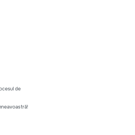
rocesul de
mneavoastră!