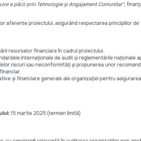
uire a păcii prin Tehnologie și Angajament Comunitar"
, finan
lor aferente proiectului, asigurând respectarea principiilor de
rii resurselor financiare în cadrul proiectului.
ndardele internaționale de audit și reglementările naționale ap
alelor riscuri sau neconformități și propunerea unor recomand
inanciar.
tive și financiare generale ale organizației pentru asigurare
lui:
15 martie 2025 (termen limită)
, cu experiență relevantă în auditarea organizațiilor non-profi