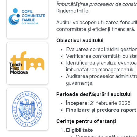
Îmbunătățirea proceselor de constr
Kindernothilfe.
Auditul va acoperi utilizarea fonduri
conformitate și eficiență financiară.
Obiectivul auditului
Evaluarea corectitudinii gestionă
Verificarea conformității cu sta
Identificarea și analiza eventu
îmbunătățirea managementului f
Auditarea proceselor administra
guvernanțe.
Perioada desfășurării auditului
Începere:
21 februarie 2025
Finalizare și predarea raportu
Cerințe pentru ofertanți
Eligibilitate
Companii de audit autorizate