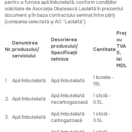
pentru a furniza apă îmbuteliată, conform condițiilor
solicitate de Asociația Obștească Laolaltă în prezentul
document şi în baza contractului semnat între părţi
(compania selectată şi AO “Laolaltă”).
Preț
Descrierea
cu
Denumirea
produsului/
TVA
Nr.
produsului/
Cantitate
Specificații
0,
serviciului
tehnice
lei
MDL
1 butelie -
1.
Apă îmbuteliată
Apă îmbuteliată
19L
Apă îmbuteliată
1 sticlă -
2.
Apă îmbuteliată
necarbogazoasă
0.5L
Apă îmbuteliată
1 sticlă -
3.
Apă îmbuteliată
carbogazoasă
0.5L