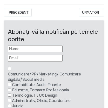
ARTICOL PRECEDENT: LICITAȚIE DESCHISĂ PENTRU ACHIZIȚION
ARTICOLUL URM
PRECEDENT
URMĂTOR
Abonați-vă la notificări pe temele
dorite
Comunicare/PR/Marketing/ Comunicare
digitală/Social media
Contabilitate, Audit, Finante
Educatie, Formare Profesionala
Tehnologie, IT, UX Design
Administrativ, Oficiu, Coordonare
Juridic