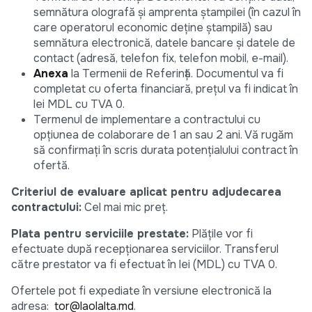
semnătura olografă și amprenta ștampilei (în cazul în
care operatorul economic deține ștampilă) sau
semnătura electronică, datele bancare şi datele de
contact (adresă, telefon fix, telefon mobil, e-mail).
Anexa
la Termenii de Referinţă. Documentul va fi
completat cu oferta financiară, prețul va fi indicat în
lei MDL cu TVA 0.
Termenul de implementare a contractului cu
opțiunea de colaborare de 1 an sau 2 ani. Vă rugăm
să confirmați în scris durata potențialului contract în
ofertă.
Criteriul de evaluare aplicat pentru adjudecarea
contractului:
Cel mai mic preț.
Plata pentru serviciile prestate:
Plăţile vor fi
efectuate după recepționarea serviciilor. Transferul
către prestator va fi efectuat în lei (MDL) cu TVA 0.
Ofertele pot fi expediate în versiune electronică la
adresa:
tor@laolalta.md
.