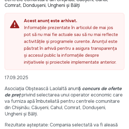
Comrat, Dondușeni, Ungheni și Bălți
Acest anunț este arhivat.
Informațiile prezentate în articolul de mai jos
pot să nu mai fie actuale sau să nu mai reflecte
activitățile și programele curente. Anunțul este
păstrat în arhivă pentru a asigura transparența
și accesul public la informațiile despre
inițiativele și proiectele implementate anterior.
17.09.2025
Asociația Obștească Laolaltă anunţă
concurs de oferte
de preț
privind selectarea unui operator economic care
va furniza apă îmbuteliată pentru centrele comunitare
din Chișinău, Căușeni, Cahul, Comrat, Dondușeni,
Ungheni și Bălți.
Rezultate aşteptate: Compania selectată va fi aleasă