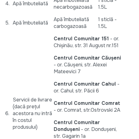
Apă îmbuteliată
1 sticlă -
4.
Apă îmbuteliată
necarbogazoasă
1.5L
Apă îmbuteliată
1 sticlă -
5.
Apă îmbuteliată
carbogazoasă
1.5L
Centrul Comunitar 151
- or.
Chișinău, str. 31 August nr.151
Centrul Comunitar Căușeni
- or. Căușeni, str. Alexei
Mateevici 7
Centrul Comunitar Cahul
-
or. Cahul, str. Păcii 6
Servicii de livrare
Centrul Comunitar Comrat
(dacă prețul
- or. Comrat, str.Ostrovski 2A
6.
acestora nu intră
în costul
Centrul Comunitar
produsului)
Dondușeni
- or. Dondușeni,
str. Gagarin 1a