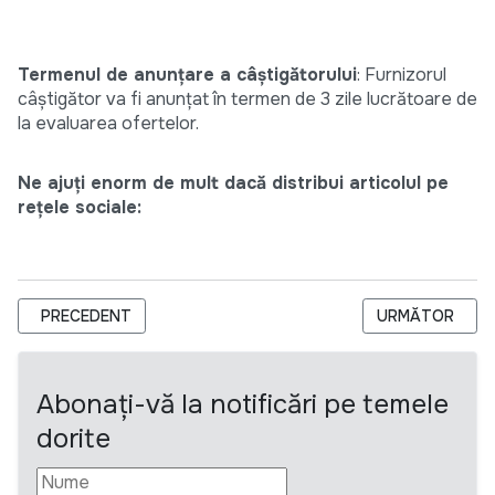
Termenul de anunțare a câștigătorului
: Furnizorul
câștigător va fi anunțat în termen de 3 zile lucrătoare de
la evaluarea ofertelor.
Ne ajuți enorm de mult dacă distribui articolul pe
rețele sociale:
ARTICOL PRECEDENT: TENDER- SERVICII DE ELABORARE WEB
ARTICOLUL URM
PRECEDENT
URMĂTOR
Abonați-vă la notificări pe temele
dorite