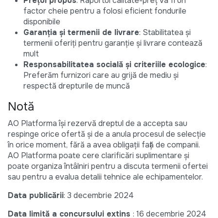
Prețul propus
: Raportul calitate-preț va fi un
factor cheie pentru a folosi eficient fondurile
disponibile
Garanția și termenii de livrare
: Stabilitatea și
termenii oferiți pentru garanție și livrare contează
mult
Responsabilitatea socială și criteriile ecologice
:
Preferăm furnizori care au grijă de mediu și
respectă drepturile de muncă
Notă
AO Platforma își rezervă dreptul de a accepta sau
respinge orice ofertă și de a anula procesul de selecție
în orice moment, fără a avea obligații față de companii.
AO Platforma poate cere clarificări suplimentare și
poate organiza întâlniri pentru a discuta termenii ofertei
sau pentru a evalua detalii tehnice ale echipamentelor.
Data publicării
: 3 decembrie 2024
Data limită a concursului extins
: 16 decembrie 2024