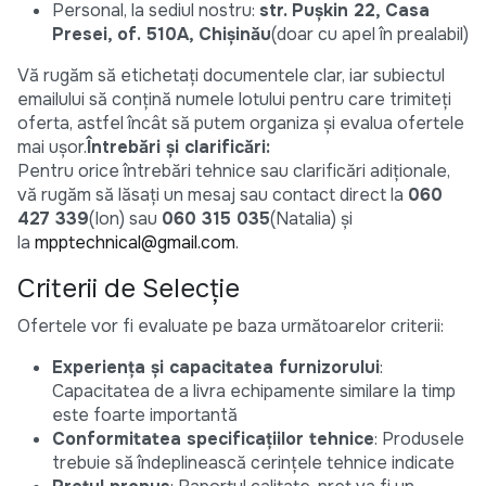
Personal, la sediul nostru:
str. Pușkin 22, Casa
Presei, of. 510A, Chișinău
(doar cu apel în prealabil)
Vă rugăm să etichetați documentele clar, iar subiectul
emailului să conțină numele lotului pentru care trimiteți
oferta, astfel încât să putem organiza și evalua ofertele
mai ușor.
Întrebări și clarificări:
Pentru orice întrebări tehnice sau clarificări adiționale,
vă rugăm să lăsați un mesaj sau contact direct la
060
427 339
(Ion) sau
060 315 035
(Natalia) și
la
mpptechnical@gmail.com
.
Criterii de Selecție
Ofertele vor fi evaluate pe baza următoarelor criterii:
Experiența și capacitatea furnizorului
:
Capacitatea de a livra echipamente similare la timp
este foarte importantă
Conformitatea specificațiilor tehnice
: Produsele
trebuie să îndeplinească cerințele tehnice indicate