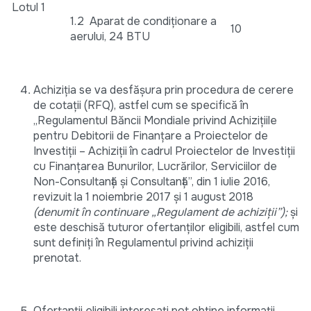
Lotul 1
1.2 Aparat de condiționare a
10
aerului, 24 BTU
Achiziția se va desfășura prin procedura de cerere
de cotații (RFQ), astfel cum se specifică în
„Regulamentul Băncii Mondiale privind Achizițiile
pentru Debitorii de Finanțare a Proiectelor de
Investiții – Achiziții în cadrul Proiectelor de Investiții
cu Finanțarea Bunurilor, Lucrărilor, Serviciilor de
Non-Consultanță și Consultanță”, din 1 iulie 2016,
revizuit la 1 noiembrie 2017 și 1 august 2018
(denumit în continuare „Regulament de
achiziții”);
și
este deschisă tuturor ofertanților eligibili, astfel cum
sunt definiți în Regulamentul privind achiziții
prenotat.
Ofertanții eligibili interesați pot obține informații