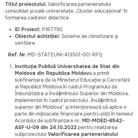
Titlul proiectului:
Valorificarea parteneriatului
consolidat școală-universitate „Cluster educațional” în
formarea cadrelor didactice
ID Proiect:
P167790
Obiectul achiziției:
Sisteme de climatizare și
ventilare
Ref. Nr.
MD-STATEUNI-413501-GO-RFQ
Instituția Publică Universitatea de Stat din
Moldova din Republica Moldov
a a primit
subfinanțare de la Ministerul Educației și Cercetării
al Republicii Moldova în cadrul Programului de
Îmbunătățire a Învățămîntului Superior din Moldova,
implementat în cadrul proiectului „Învățămîntul
superior din Moldova” și intenționează să aplice o
parte din mijloacele financiare pentru plăți în temeiul
Acordului de subfinanțare nr.:
MD-MOED-6542-
ASF-U-09 din 24.10.2022
pentru realizarea
subproiectului
Valorificarea parteneriatului