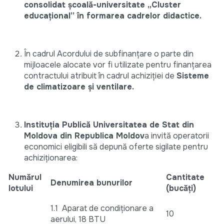
consolidat școală-universitate „Cluster
educațional” în formarea cadrelor didactice.
În cadrul Acordului de subfinanțare o parte din
mijloacele alocate vor fi utilizate pentru finanțarea
contractului atribuit în cadrul achiziției de
Sisteme
de climatizoare și ventilare.
Instituția Publică Universitatea de Stat din
Moldova din Republica Moldov
a invită operatorii
economici eligibili să depună oferte sigilate pentru
achiziționarea:
Numărul
Cantitate
Denumirea bunurilor
lotului
(bucăți)
1.1 Aparat de condiționare a
10
aerului, 18 BTU