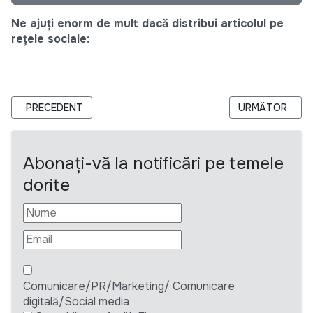
Ne ajuți enorm de mult dacă distribui articolul pe
rețele sociale:
ARTICOL PRECEDENT: CENTRUL MEDIA PENTRU TINERI SOLIC
ARTICOLUL URM
PRECEDENT
URMĂTOR
Abonați-vă la notificări pe temele
dorite
Comunicare/PR/Marketing/ Comunicare
digitală/Social media