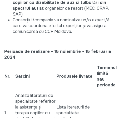
copiilor cu dizabilitate de auz si tulburări din
spectrul autist
organelor de resort (MEC, CRAP,
SAP);
Consorțiul/compania va nominaliza un/o expert/ă
care va coordona efortul experților și va asigura
comunicarea cu CCF Moldova.
Perioada de realizare - 15 noiembrie - 15 februarie
2024
Termenul
limită
Nr.
Sarcini
Produsele livrate
sau
perioada
Analiza literaturii de
specialitate referitor
la asistența și
Lista literaturii de
1.
terapia copiilor cu
specialitate