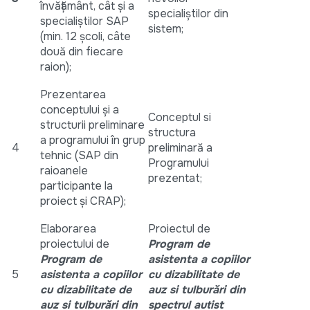
învățământ, cât și a
specialiștilor din
specialiștilor SAP
sistem;
(min. 12 școli, câte
două din fiecare
raion);
Prezentarea
conceptului și a
Conceptul si
structurii preliminare
structura
a programului în grup
4
preliminară a
tehnic (SAP din
Programului
raioanele
prezentat;
participante la
proiect și CRAP);
Elaborarea
Proiectul de
proiectului de
Program de
Program de
asistenta a copiilor
5
asistenta a copiilor
cu dizabilitate de
cu dizabilitate de
auz si tulburări din
auz si tulburări din
spectrul autist