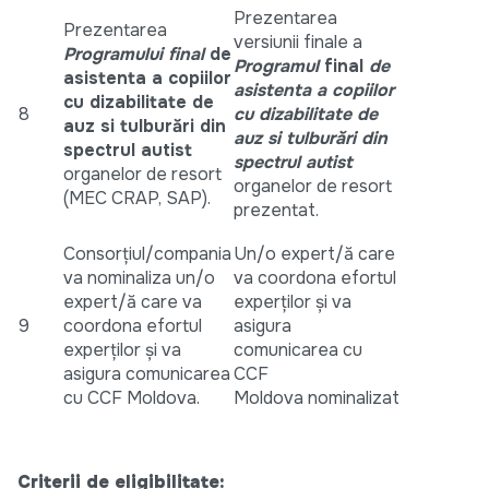
Prezentarea
Prezentarea
versiunii finale a
Programului final
de
Programul
final
de
asistenta a copiilor
asistenta a copiilor
cu dizabilitate de
8
cu dizabilitate de
auz si tulburări din
auz si tulburări din
spectrul autist
spectrul autist
organelor de resort
organelor de resort
(MEC CRAP, SAP).
prezentat.
Consorțiul/compania
Un/o expert/ă care
va nominaliza un/o
va coordona efortul
expert/ă care va
experților și va
9
coordona efortul
asigura
experților și va
comunicarea cu
asigura comunicarea
CCF
cu CCF Moldova.
Moldova nominalizat
Criterii de eligibilitate: