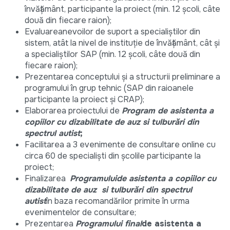
învățământ, participante la proiect (min. 12 școli, câte
două din fiecare raion);
Evaluareanevoilor de suport a specialiștilor din
sistem, atât la nivel de instituție de învățământ, cât și
a specialiștilor SAP (min. 12 școli, câte două din
fiecare raion);
Prezentarea conceptului și a structurii preliminare a
programului în grup tehnic (SAP din raioanele
participante la proiect și CRAP);
Elaborarea proiectului de
Program de asistenta a
copiilor cu dizabilitate de auz si tulburări din
spectrul autist
;
Facilitarea a 3 evenimente de consultare online cu
circa 60 de specialiști din școlile participante la
proiect;
Finalizarea
Programului
de asistenta a copiilor cu
dizabilitate de auz si tulburări din spectrul
autist
în baza recomandărilor primite în urma
evenimentelor de consultare;
Prezentarea
Programului final
de asistenta a