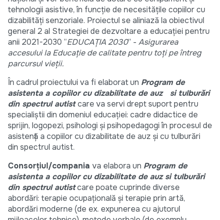
tehnologii asistive, în funcție de necesitățile copiilor cu
dizabilități senzoriale. Proiectul se aliniază la obiectivul
general 2 al Strategiei de dezvoltare a educației pentru
anii 2021-2030 ”
EDUCAŢIA 2030
” -
Asigurarea
accesului la Educație de calitate pentru toți pe întreg
parcursul vieții.
În cadrul proiectului va fi elaborat un
Program
de
asistenta a copiilor cu dizabilitate de auz si tulburări
din spectrul autist
care va servi drept suport pentru
specialiștii din domeniul educației: cadre didactice de
sprijin, logopezi, psihologi și psihopedagogi în procesul de
asistență a copiilor cu dizabilitate de auz și cu tulburări
din spectrul autist.
Consorțiul/compania
va elabora un
Program de
asistenta a copiilor cu dizabilitate de auz si tulburări
din spectrul autist
care poate cuprinde diverse
abordări: terapie ocupațională și terapie prin artă,
abordări moderne (de ex. expunerea cu ajutorul
mijloacelor tehnice), metode verbale (de exemplu,