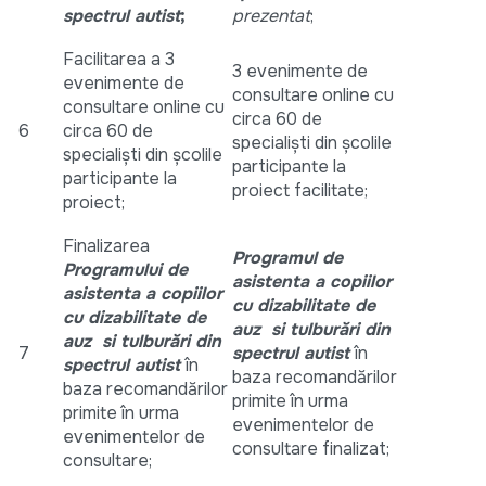
spectrul autist
;
prezentat
;
Facilitarea a 3
3 evenimente de
evenimente de
consultare online cu
consultare online cu
circa 60 de
6
circa 60 de
specialiști din școlile
specialiști din școlile
participante la
participante la
proiect facilitate;
proiect;
Finalizarea
Programul
de
Programului
de
asistenta a copiilor
asistenta a copiilor
cu dizabilitate de
cu dizabilitate de
auz si tulburări din
auz si tulburări din
7
spectrul autist
în
spectrul autist
în
baza recomandărilor
baza recomandărilor
primite în urma
primite în urma
evenimentelor de
evenimentelor de
consultare finalizat;
consultare;