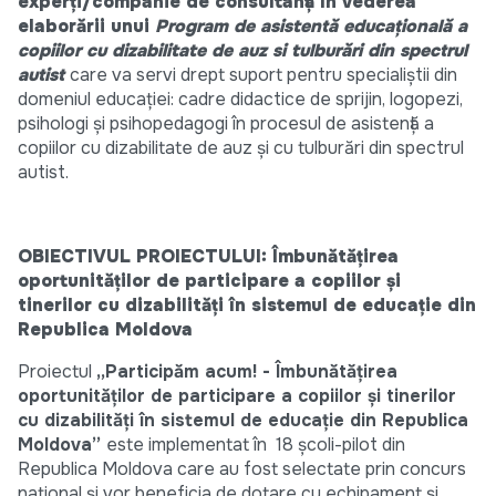
experți/companie de consultanță în vederea
elaborării unui
Program
de asistentă educațională a
copiilor cu dizabilitate de auz si tulburări din spectrul
autist
care va servi drept suport pentru specialiștii din
domeniul educației: cadre didactice de sprijin, logopezi,
psihologi și psihopedagogi în procesul de asistență a
copiilor cu dizabilitate de auz și cu tulburări din spectrul
autist.
OBIECTIVUL PROIECTULUI: Îmbunătățirea
oportunităților de participare a copiilor și
tinerilor cu dizabilități în sistemul de educație din
Republica Moldova
Proiectul
„Participăm acum! - Îmbunătățirea
oportunităților de participare a copiilor și tinerilor
cu dizabilități în sistemul de educație din Republica
Moldova”
este implementat în 18 școli-pilot din
Republica Moldova care au fost selectate prin concurs
național și vor beneficia de dotare cu echipament și