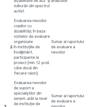
dizabilitate de auz și
analizate;
tulburări din spectrul
autist.
Evaluarea nevoilor
copiilor cu
dizabilități, în baza
vizitelor de evaluare
organizate
Sumar al raportului
2.
în instituțiile de
de evaluare a
învățământ,
nevoilor
participante la
proiect (min. 12 școli,
câte două din
fiecare raion);
Evaluarea nevoilor
de suport a
specialiștilor din
Sumar al raportului
sistem, atât la nivel
de evaluare a
de instituție de
3
nevoilor