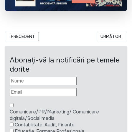
ARTICOL PRECEDENT: CONCURS PRIN CEREREA OFERTEI DE P
ARTICOLUL UR
PRECEDENT
URMĂTOR
Abonați-vă la notificări pe temele
dorite
Comunicare/PR/Marketing/ Comunicare
digitală/Social media
Contabilitate, Audit, Finante
Educatie, Formare Profesionala