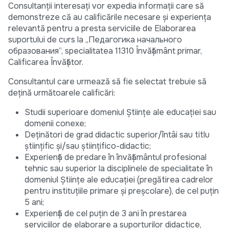
Consultanții interesați vor expedia informații care să
demonstreze că au calificările necesare și experiența
relevantă pentru a presta serviciile de Elaborarea
suportului de curs la „Педагогика начального
образования”, specialitatea 11310 Învățământ primar,
Calificarea Învățător.
Consultantul care urmează să fie selectat trebuie să
dețină următoarele calificări:
Studii superioare domeniul Științe ale educației sau
domenii conexe;
Deținători de grad didactic superior/întâi sau titlu
științific și/sau științifico-didactic;
Experiență de predare în învățământul profesional
tehnic sau superior la disciplinele de specialitate în
domeniul Științe ale educației (pregătirea cadrelor
pentru instituțiile primare și preșcolare), de cel puțin
5 ani;
Experiență de cel puțin de 3 ani în prestarea
serviciilor de elaborare a suporturilor didactice,