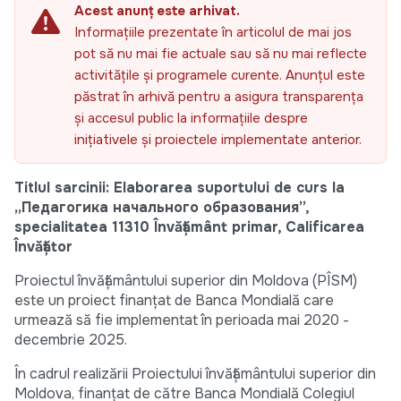
Acest anunț este arhivat.
Informațiile prezentate în articolul de mai jos
pot să nu mai fie actuale sau să nu mai reflecte
activitățile și programele curente. Anunțul este
păstrat în arhivă pentru a asigura transparența
și accesul public la informațiile despre
inițiativele și proiectele implementate anterior.
Titlul sarcinii:
Elaborarea suportului de curs la
„
Педагогика начального образования”,
specialitatea 11310 Învățământ primar, Calificarea
Învățător
Proiectul învățământului superior din Moldova (PÎSM)
este un proiect finanțat de Banca Mondială care
urmează să fie implementat în perioada mai 2020 -
decembrie 2025.
În cadrul realizării Proiectului învățământului superior din
Moldova, finanțat de către Banca Mondială Colegiul