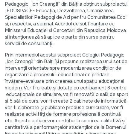
Pedagogic „Ion Creangă” din Bălți a obținut subproiectul
„EDUSPACE- Educația, Dezvoltarea, Umanizarea
Specialiștilor Pedagogi de Azi pentru Comunitatea Eco”
și, respectiv, a semnat Acordul de subfinanțare cu
Ministerul Educației și Cercetării din Republica Moldova
și intenționează să aplice o parte din surse pentru
servicii de consultanță.
Prin intermediul acestui subproiect Colegiul Pedagogic
„Ion Creangă” din Bălți își propune realizarea unui set de
intervenții orientate spre modernizarea condițiilor de
organizare a procesului educational de predare-
învățare-evaluare prin crearea unui spațiu educațional
modern. Vor fi create și dotate cu echipament 3 centre
educaționale de simulare, va fi renovată o sală de sport
și 5 săli de curs, vor fi create 2 cabinete de informatică,
vor fi elaborate și publicate produse curriculare, vor fi
realizate activități de formare profesională continuă
etc. Aceste acțiuni vor contribui la sporirea calitativă și
cantitativă a performanțelor studenților de la Domeniul
Educație și îmbunătățirea angajării în câmpul muncii.