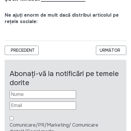
Ne ajuți enorm de mult dacă distribui articolul pe
rețele sociale:
ARTICOL PRECEDENT: RFP-MESA-2024-022 ACTIVITY TITLE: 
ARTICOLUL URM
PRECEDENT
URMĂTOR
Abonați-vă la notificări pe temele
dorite
Comunicare/PR/Marketing/ Comunicare