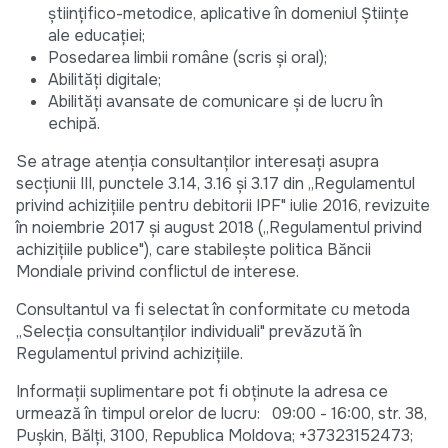
științifico-metodice, aplicative în domeniul Științe
ale educației;
Posedarea limbii române (scris și oral);
Abilități digitale;
Abilități avansate de comunicare și de lucru în
echipă.
Se atrage atenția consultanților interesați asupra
secțiunii III, punctele 3.14, 3.16 și 3.17 din „Regulamentul
privind achizițiile pentru debitorii IPF" iulie 2016, revizuite
în noiembrie 2017 și august 2018 („Regulamentul privind
achizițiile publice"), care stabilește politica Băncii
Mondiale privind conflictul de interese.
Consultantul va fi selectat în conformitate cu metoda
„Selecția consultanților individuali" prevăzută în
Regulamentul privind achizițiile.
Informații suplimentare pot fi obținute la adresa ce
urmează în timpul orelor de lucru: 09:00 - 16:00, str. 38,
Pușkin, Bălți, 3100, Republica Moldova; +37323152473;