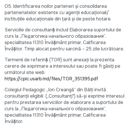
O5. Identificarea noilor parteneri și consolidarea
parteneriatelor existente cu agenții educaționali/
instituțiile educaționale din țară și de peste hotare.
Serviciile de consultanță includ Elaborarea suportului de
curs la „Педагогика начального образования”,
specialitatea 11310 Învățământ primar, Calificarea
Învățător. Timp alocat pentru sarcină – 25 zile lucrătoare.
Termenii de referință (TOR) sunt anexați la prezenta
cerere de exprimare a interesului sau poate fi găsiți pe
următorul site web:
https://cpic.usarb.md/files/TOR_351395.pdf
Colegiul Pedagogic „Ion Creangă” din Bălți invită
consultanții eligibili („Consultanți") să-și exprime interesul
pentru prestarea serviciilor de elaborare a suportului de
curs la „Педагогика начального образования”,
specialitatea 11310 Învățământ primar, Calificarea
Învățător.