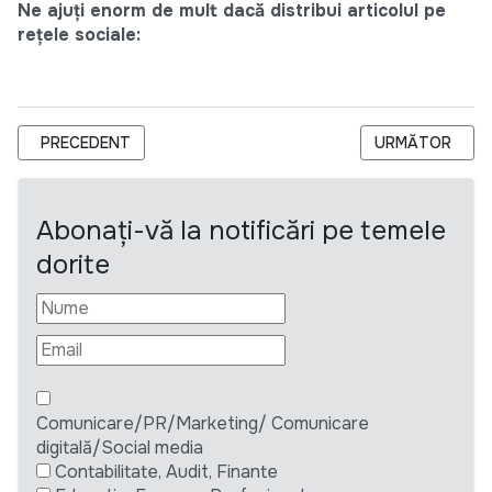
Ne ajuți enorm de mult dacă distribui articolul pe
rețele sociale:
ARTICOL PRECEDENT: CDA SOLICITĂ OFERTE DE PREȚURI PEN
ARTICOLUL URM
PRECEDENT
URMĂTOR
Abonați-vă la notificări pe temele
dorite
Comunicare/PR/Marketing/ Comunicare
digitală/Social media
Contabilitate, Audit, Finante