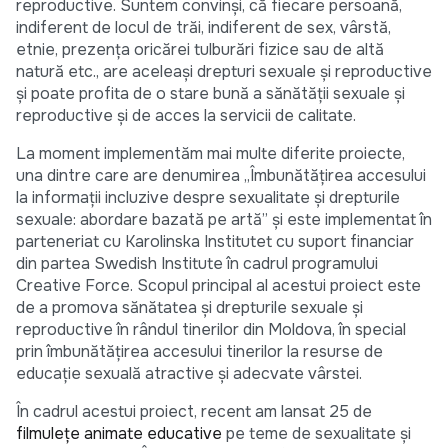
reproductive. Suntem convinși, că fiecare persoană,
indiferent de locul de trăi, indiferent de sex, vârstă,
etnie, prezența oricărei tulburări fizice sau de altă
natură etc., are aceleași drepturi sexuale și reproductive
și poate profita de o stare bună a sănătății sexuale și
reproductive și de acces la servicii de calitate.
La moment implementăm mai multe diferite proiecte,
una dintre care are denumirea „Îmbunătățirea accesului
la informații incluzive despre sexualitate și drepturile
sexuale: abordare bazată pe artă” și este implementat în
parteneriat cu Karolinska Institutet cu suport financiar
din partea Swedish Institute în cadrul programului
Creative Force. Scopul principal al acestui proiect este
de a promova sănătatea și drepturile sexuale și
reproductive în rândul tinerilor din Moldova, în special
prin îmbunătățirea accesului tinerilor la resurse de
educație sexuală atractive și adecvate vârstei.
În cadrul acestui proiect, recent am lansat 25 de
filmulețe animate educative
pe teme de sexualitate și