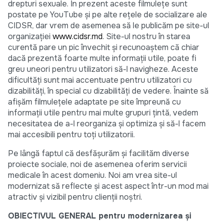
drepturi sexuale. În prezent aceste filmulețe sunt
postate pe YouTube și pe alte rețele de socializare ale
CIDSR, dar vrem de asemenea să le publicăm pe site-ul
organizației
www.cidsr.md
. Site-ul nostru în starea
curentă pare un pic învechit și recunoaștem că chiar
dacă prezentă foarte multe informații utile, poate fi
greu uneori pentru utilizatori să-l navigheze. Aceste
dificultăți sunt mai accentuate pentru utilizatori cu
dizabilități, în special cu dizabilități de vedere. Înainte să
afișăm filmulețele adaptate pe site împreună cu
informații utile pentru mai multe grupuri țintă, vedem
necesitatea de a-l reorganiza și optimiza și să-l facem
mai accesibili pentru toți utilizatorii.
Pe lângă faptul că desfășurăm și facilităm diverse
proiecte sociale, noi de asemenea oferim servicii
medicale în acest domeniu. Noi am vrea site-ul
modernizat să reflecte și acest aspect într-un mod mai
atractiv și vizibil pentru clienții noștri.
OBIECTIVUL GENERAL pentru modernizarea și