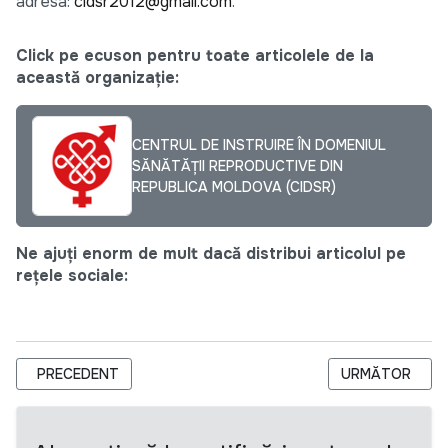
adresa:
cidsr2012@gmail.com
.
Click pe ecuson pentru toate articolele de la
această organizație:
CENTRUL DE INSTRUIRE ÎN DOMENIUL
SĂNĂTĂŢII REPRODUCTIVE DIN
REPUBLICA MOLDOVA (CIDSR)
Ne ajuți enorm de mult dacă distribui articolul pe
rețele sociale:
ARTICOL PRECEDENT: REBID FOR AMENDED RFP FOR DEVEL
ARTICOLUL URM
PRECEDENT
URMĂTOR