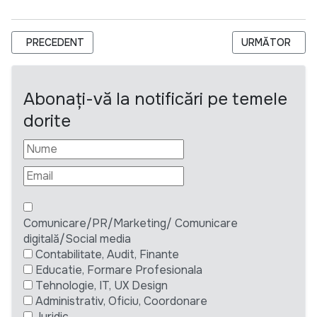
ARTICOL PRECEDENT: ASOCIAȚIA OBȘTEASCĂ CCF MOLDOVA SO
ARTICOLUL URM
PRECEDENT
URMĂTOR
Abonați-vă la notificări pe temele
dorite
Comunicare/PR/Marketing/ Comunicare
digitală/Social media
Contabilitate, Audit, Finante
Educatie, Formare Profesionala
Tehnologie, IT, UX Design
Administrativ, Oficiu, Coordonare
Juridic