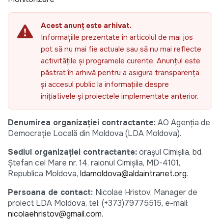
Acest anunț este arhivat.
Informațiile prezentate în articolul de mai jos
pot să nu mai fie actuale sau să nu mai reflecte
activitățile și programele curente. Anunțul este
păstrat în arhivă pentru a asigura transparența
și accesul public la informațiile despre
inițiativele și proiectele implementate anterior.
Denumirea organizației contractante:
AO Agenția de
Democrație Locală din Moldova (LDA Moldova).
Sediul organizației contractante:
orașul Cimișlia, bd.
Ștefan cel Mare nr. 14, raionul Cimișlia, MD-4101,
Republica Moldova,
ldamoldova@aldaintranet.org
.
Persoana de contact:
Nicolae Hristov, Manager de
proiect LDA Moldova, tel: (+373)79775515, e-mail:
nicolaehristov@gmail.com
.