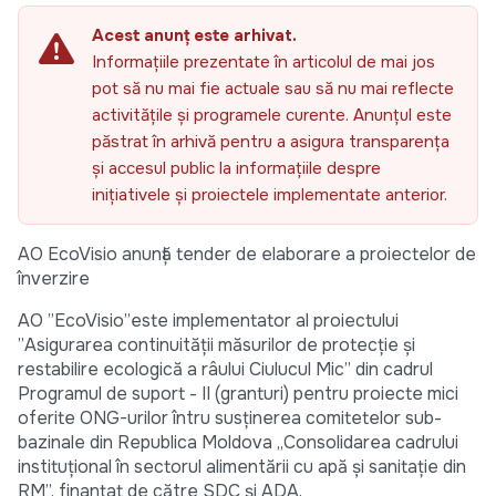
Acest anunț este arhivat.
Informațiile prezentate în articolul de mai jos
pot să nu mai fie actuale sau să nu mai reflecte
activitățile și programele curente. Anunțul este
păstrat în arhivă pentru a asigura transparența
și accesul public la informațiile despre
inițiativele și proiectele implementate anterior.
AO EcoVisio anunță tender de elaborare a proiectelor de
înverzire
AO ”EcoVisio”este implementator al proiectului
”Asigurarea continuității măsurilor de protecție și
restabilire ecologică a râului Ciulucul Mic” din cadrul
Programul de suport - II (granturi) pentru proiecte mici
oferite ONG-urilor întru susținerea comitetelor sub-
bazinale din Republica Moldova „Consolidarea cadrului
instituțional în sectorul alimentării cu apă și sanitație din
RM”, finanțat de către SDC și ADA.