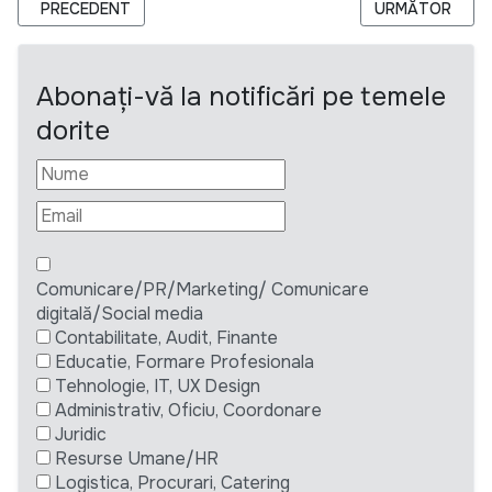
ARTICOL PRECEDENT: WVI - CERERE DE OFERTE PENTRU “ACH
ARTICOLUL UR
PRECEDENT
URMĂTOR
Abonați-vă la notificări pe temele
dorite
Comunicare/PR/Marketing/ Comunicare
digitală/Social media
Contabilitate, Audit, Finante
Educatie, Formare Profesionala
Tehnologie, IT, UX Design
Administrativ, Oficiu, Coordonare
Juridic
Resurse Umane/HR
Logistica, Procurari, Catering