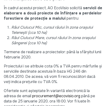
În cadrul acestui proiect, AO EcoVisio solicită
servicii de
elaborare a două proiecte de înființare a perdelelor
forestiere de protecție a malului
pentru:
Râul Ciulucul Mic, cursul râului în zona orașului
Telenești (cca 10 ha)
Râul Ciulucul Mare, cursul râului în zona orașului
Sângerei (cca 10 ha)
Termene de realizare a proiectelor: până la sfârșitul lunii
februarie 2020.
Proiectului i se atribuie cota 0% a TVA penru mărfurile și
serviciile destinate acestuia în baza HG 246 din
08.04.2010. De aceea, vă vom fi recunoscători dacă
veți indica prețurile cu TVA 0%.
Ofertele sunt așteptate în variantă electronică la
adresa de email
procurement@ecovisio.org
până pe
data de 25 ianuarie 2020, ora 18:00. Vor fi luate în