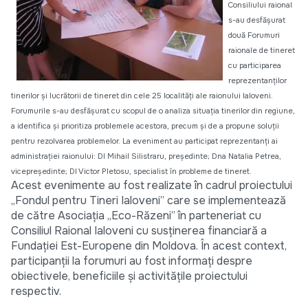
Consiliului raional
s-au desfăşurat
două Forumuri
raionale de tineret
cu participarea
reprezentanţilor
tinerilor şi lucrătorii de tineret din cele 25 localităţi ale raionului Ialoveni.
Forumurile s-au desfăşurat cu scopul de o analiza situaţia tinerilor din regiune,
a identifica şi prioritiza problemele acestora, precum şi de a propune soluţii
pentru rezolvarea problemelor. La eveniment au participat reprezentanţi ai
administraţiei raionului: Dl Mihail Silistraru, preşedinte; Dna Natalia Petrea,
vicepreşedinte; Dl Victor Pletosu, specialist în probleme de tineret.
Acest evenimente au fost realizate în cadrul proiectului
„Fondul pentru Tineri Ialoveni” care se implementează
de către Asociaţia „Eco-Răzeni” în parteneriat cu
Consiliul Raional Ialoveni cu susţinerea financiară a
Fundaţiei Est-Europene din Moldova. În acest context,
participanţii la forumuri au fost informaţi despre
obiectivele, beneficiile şi activităţile proiectului
respectiv.