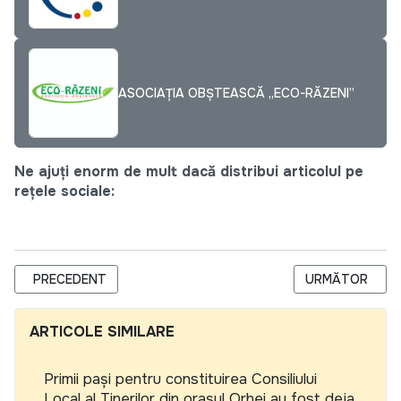
ASOCIAȚIA OBȘTEASCĂ „ECO-RĂZENI”
Ne ajuți enorm de mult dacă distribui articolul pe
rețele sociale:
ARTICOL PRECEDENT: JOS PUNGILE DE PLASTIC, SUS SACOŞA
ARTICOLUL URM
PRECEDENT
URMĂTOR
ARTICOLE SIMILARE
Primii pași pentru constituirea Consiliului
Local al Tinerilor din orașul Orhei au fost deja