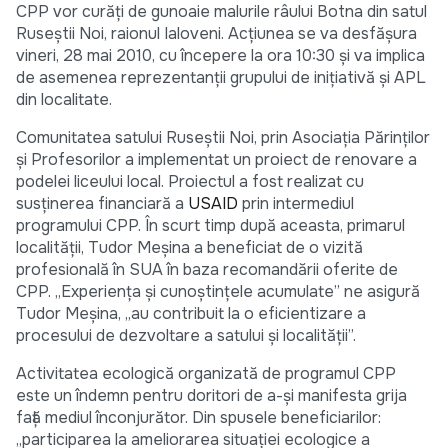
CPP vor curăţi de gunoaie malurile râului Botna din satul
Ruseştii Noi, raionul Ialoveni. Acţiunea se va desfăşura
vineri, 28 mai 2010, cu începere la ora 10:30 şi va implica
de asemenea reprezentanţii grupului de iniţiativă şi APL
din localitate.
Comunitatea satului Ruseştii Noi, prin Asociaţia Părinţilor
şi Profesorilor a implementat un proiect de renovare a
podelei liceului local. Proiectul a fost realizat cu
susţinerea financiară a
USAID
prin intermediul
programului CPP. În scurt timp după aceasta, primarul
localităţii, Tudor Meşina a beneficiat de o vizită
profesională în SUA în baza recomandării oferite de
CPP. „Experienţa şi cunoştinţele acumulate” ne asigură
Tudor Meşina, „au contribuit la o eficientizare a
procesului de dezvoltare a satului şi localităţii”.
Activitatea ecologică organizată de programul CPP
este un îndemn pentru doritori de a-şi manifesta grija
faţă mediul înconjurător. Din spusele beneficiarilor:
„participarea la ameliorarea situaţiei ecologice a